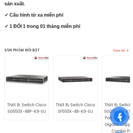
sản xuất.
✓ Cấu hình từ xa miễn phí
✓ 1 ĐỔI 1 trong 01 tháng miễn phí
Thẻ:
J9777A
,
switch 2530 8 port
,
Switch Aruba
,
Switch HPE
Chưa có đánh giá nào.
aruba
SẢN PHẨM NỔI BẬT
View All
Hãy là người đầu tiên nhận xét “J9777A Switch Aruba 2530 8
Ports 10/100/1000, 2 GE Uplink”
Bạn phải
bđăng nhập
để gửi đánh giá.
Thiết Bị Switch Cisco
Thiết Bị Switch Cisco
Thiết Bị Switch
SG550X-48P-K9-EU
SF550X-48-K9-EU
SG250-26-K9-
Port 10/100/10
Gigabit Coppe
Combo Por