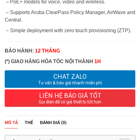
– PoE+ models for voice, video and wireless.
– Supports Aruba ClearPass Policy Manager, AirWave and
Central.
– Simple deployment with zero touch provisioning (ZTP).
BẢO HÀNH:
12 THÁNG
(*) GIAO HÀNG HỎA TỐC NỘI THÀNH
1H
CHAT ZALO
Tư vấn & báo giá nhanh miễn phí
LIÊN HỆ BÁO GIÁ TỐT
Gọi điện để có giá thiết bị tốt hơn
MÔ TẢ
THẺ
ĐÁNH GIÁ (0)