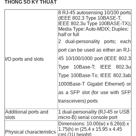
THÔNG SỐ KỸ THUẬT
8 RJ-45 autosensing 10/100 ports
(IEEE 802.3 Type 10BASE-T,
IEEE 802.3u Type 100BASE-TX);
Media Type: Auto-MDIX; Duplex:
half or full
2 dual-personality ports; each
port can be used as either an RJ-
45 10/100/1000 port (IEEE 802.3
I/O ports and slots
Type 10Base-T; IEEE 802.3u
Type 100Base-Tx; IEEE 802.3ab
1000Base-T Gigabit Ethernet) or
as a SFP slot (for use with SFP
transceivers) ports
Additional ports and
1 dual-personality (RJ-45 or USB
slots
micro-B) serial console port
Dimensions: 10.00(w) x 6.28(d) x
1.75(h) in (25.4 x 15.95 x 4.45
Physical characteristics
cm) (1U height)