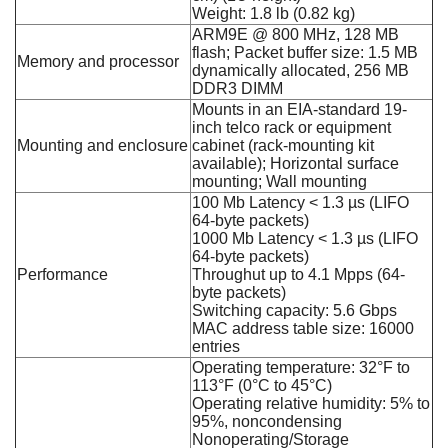
Weight: 1.8 lb (0.82 kg)
ARM9E @ 800 MHz, 128 MB
flash; Packet buffer size: 1.5 MB
Memory and processor
dynamically allocated, 256 MB
DDR3 DIMM
Mounts in an EIA-standard 19-
inch telco rack or equipment
Mounting and enclosure
cabinet (rack-mounting kit
available); Horizontal surface
mounting; Wall mounting
100 Mb Latency < 1.3 µs (LIFO
64-byte packets)
1000 Mb Latency < 1.3 µs (LIFO
64-byte packets)
Performance
Throughut up to 4.1 Mpps (64-
byte packets)
Switching capacity: 5.6 Gbps
MAC address table size: 16000
entries
Operating temperature: 32°F to
113°F (0°C to 45°C)
Operating relative humidity: 5% to
95%, noncondensing
Nonoperating/Storage