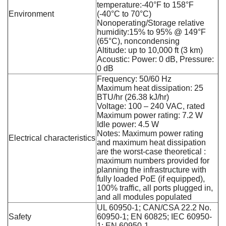
temperature:-40°F to 158°F
Environment
(-40°C to 70°C)
Nonoperating/Storage relative
humidity:15% to 95% @ 149°F
(65°C), noncondensing
Altitude: up to 10,000 ft (3 km)
Acoustic: Power: 0 dB, Pressure:
0 dB
Frequency: 50/60 Hz
Maximum heat dissipation: 25
BTU/hr (26.38 kJ/hr)
Voltage: 100 – 240 VAC, rated
Maximum power rating: 7.2 W
Idle power: 4.5 W
Notes: Maximum power rating
Electrical characteristics
and maximum heat dissipation
are the worst-case theoretical :
maximum numbers provided for
planning the infrastructure with
fully loaded PoE (if equipped),
100% traffic, all ports plugged in,
and all modules populated
UL 60950-1; CAN/CSA 22.2 No.
Safety
60950-1; EN 60825; IEC 60950-
1; EN 60950-1