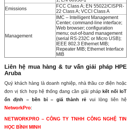
FCC Class A; EN 55022/CISPR-
Emissions
22 Class A; VCCI Class A
IMC – Intelligent Management
Center; command-line interface;
Web browser; configuration
menu; out-of-band management
Management
(serial RS-232C or Micro USB);
IEEE 802.3 Ethernet MIB;
Repeater MIB; Ethernet Interface
MIB
Liên hệ mua hàng & tư vấn giải pháp HPE
Aruba
Quý khách hàng là doanh nghiệp, nhà thầu cơ điện hoặc
đơn vị tích hợp hệ thống đang cần giải pháp
kết nối IoT
ổn định – bền bỉ – giá thành rẻ
vui lòng liên hệ
NetworkPro
:
NETWORKPRO – CÔNG TY TNHH CÔNG NGHỆ TIN
HỌC BÌNH MINH