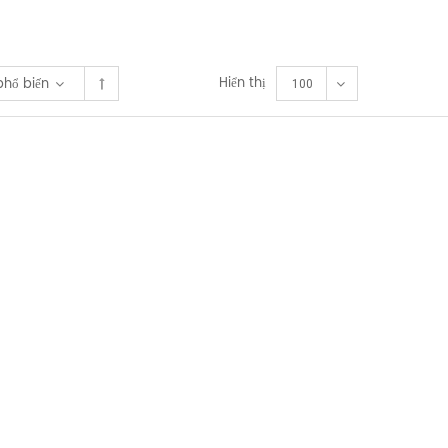
Hiển thị
phổ biến
100