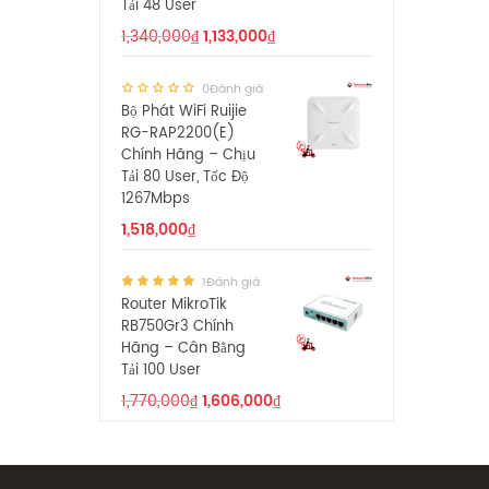
Tải 48 User
1,340,000
₫
1,133,000
₫
0Đánh giá
Bộ Phát WiFi Ruijie
RG-RAP2200(E)
Chính Hãng – Chịu
Tải 80 User, Tốc Độ
1267Mbps
1,518,000
₫
1Đánh giá
Router MikroTik
RB750Gr3 Chính
Hãng – Cân Bằng
Tải 100 User
1,770,000
₫
1,606,000
₫