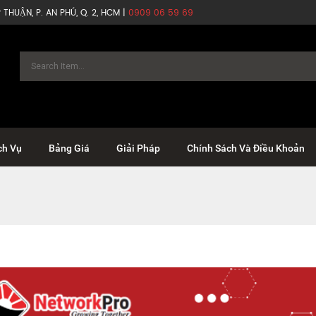
THUẬN, P. AN PHÚ, Q. 2, HCM |
0909 06 59 69
ch Vụ
Bảng Giá
Giải Pháp
Chính Sách Và Điều Khoản