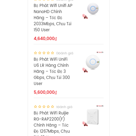
Bộ Phát Wifi Unifi AP
NanoHD Chính
Hãng – Tốc Độ
2033Mbps, Chịu Tải
150 User
4,640,000
₫
0Đánh giá
Bộ Phát WiFi UniFi
U6 LR Hàng Chính
Hãng – Tốc Độ 3
Gbps, Chịu Tải 300
User
5,600,000
₫
1Đánh giá
Bộ Phát WiFi Ruijie
RG-RAP2200(F)
Chính Hãng – Tốc
Độ 1267Mbps, Chịu