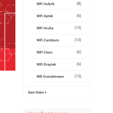
(8)
WiFi Aolynk
(6)
WiFi Aptek
(13)
WiFi Aruba
(12)
WiFi Cambium
(6)
WiFi Cisco
(6)
WiFi Draytek
(15)
Wifi Grandstream
Xem thêm +