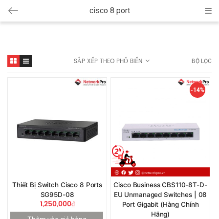
cisco 8 port
Cat
SẮP XẾP THEO PHỔ BIẾN
BỘ LỌC
-14%
Thiết Bị Switch Cisco 8 Ports
Cisco Business CBS110-8T-D-
SG95D-08
EU Unmanaged Switches | 08
1,250,000
₫
Port Gigabit (Hàng Chính
Hãng)