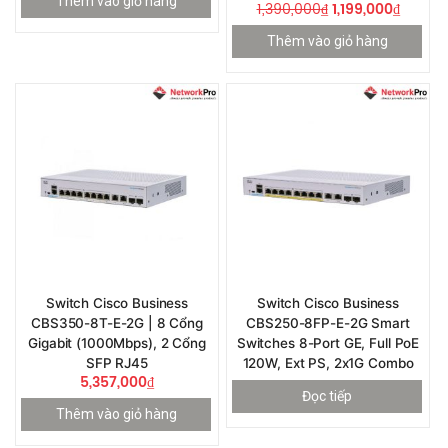
Thêm vào giỏ hàng
1,390,000
₫
1,199,000
₫
Thêm vào giỏ hàng
Switch Cisco Business
Switch Cisco Business
CBS350-8T-E-2G | 8 Cổng
CBS250-8FP-E-2G Smart
Gigabit (1000Mbps), 2 Cổng
Switches 8-Port GE, Full PoE
SFP RJ45
120W, Ext PS, 2x1G Combo
5,357,000
₫
Đọc tiếp
Thêm vào giỏ hàng