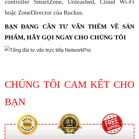
controller SmartZone, Unleashed, Cloud Wi-Fi
hoặc ZoneDirector của Ruckus.
BẠN ĐANG CẦN TƯ VẤN THÊM VỀ SẢN
PHẨM, HÃY GỌI NGAY CHO CHÚNG TÔI
CHÚNG TÔI CAM KẾT CHO
BẠN