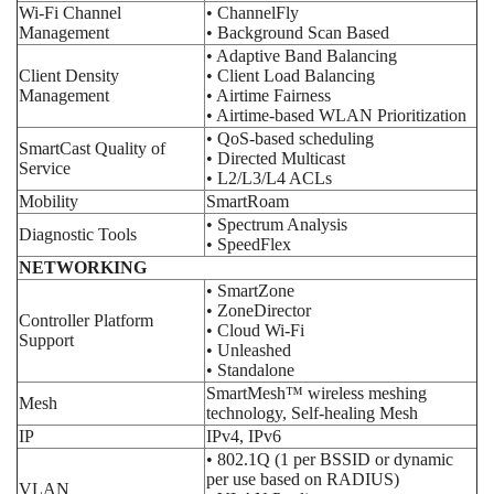
Wi-Fi Channel
• ChannelFly
Management
• Background Scan Based
• Adaptive Band Balancing
Client Density
• Client Load Balancing
Management
• Airtime Fairness
• Airtime-based WLAN Prioritization
• QoS-based scheduling
SmartCast Quality of
• Directed Multicast
Service
• L2/L3/L4 ACLs
Mobility
SmartRoam
• Spectrum Analysis
Diagnostic Tools
• SpeedFlex
NETWORKING
• SmartZone
• ZoneDirector
Controller Platform
• Cloud Wi-Fi
Support
• Unleashed
• Standalone
SmartMesh™ wireless meshing
Mesh
technology, Self-healing Mesh
IP
IPv4, IPv6
• 802.1Q (1 per BSSID or dynamic
per use based on RADIUS)
VLAN