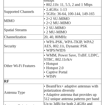
6Mbps
• 802.11b: 11, 5.5, 2 and 1 Mbps
• 2.4GHz: 1-13
Supported Channels
• 5GHz: 36-64, 100-144, 149-165
• 2×2 SU-MIMO
MIMO
• 2×2 MU-MIMO
• 2 SU-MIMO
Spatial Streams
• 2 MU-MIMO
Channelization
20, 40, 80MHz
• WPA-PSK, WPA-TKIP, WPA2
Security
AES, 802.11i, Dynamic PSK
• WIPS/WIDS
• WMM, Power Save, TxBF, LDPC,
STBC, 802.11r/k/v
• Hotspot
Other Wi-Fi Features
• Hotspot 2.0
• Captive Portal
• WISPr
RF
• BeamFlex+ adaptive antennas with
polarization diversity
Antenna Type
• Adaptive antenna that provides up
512 unique antenna patterns per band
Up to 3dBi for both 2.4GHz and