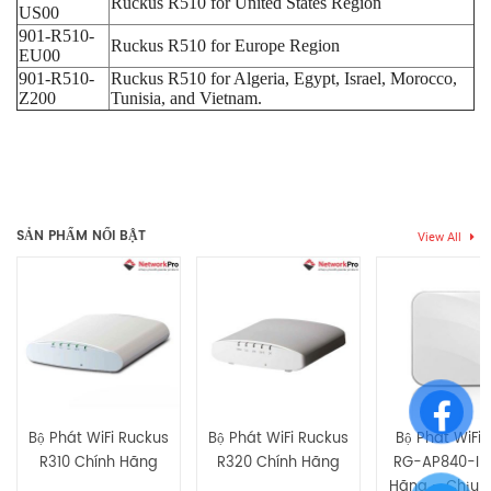
Ruckus R510 for United States Region
US00
901-R510-
Ruckus R510 for Europe Region
EU00
901-R510-
Ruckus R510 for Algeria, Egypt, Israel, Morocco,
Z200
Tunisia, and Vietnam.
Thẻ:
Module Wifi
,
Wifi 2 băng tần
,
Wifi Access Point
,
Wifi gắn
Chưa có đánh giá nào.
tường
SẢN PHẨM NỔI BẬT
View All
Hãy là người đầu tiên nhận xét “Bộ Phát WiFi Ruckus R510
Unleashed”
Bạn phải
bđăng nhập
để gửi đánh giá.
Bộ Phát WiFi Ruckus
Bộ Phát WiFi Ruckus
Bộ Phát WiFi R
R310 Chính Hãng
R320 Chính Hãng
RG-AP840-I C
Hãng – Chịu Tả