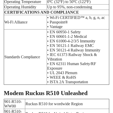
Operating Temperature
0ºC (32ºF) to 50ºC (122ºF)
Operating Humidity
Up to 95%, non-condensing
CERTIFICATIONS AND COMPLIANCE
• Wi-Fi CERTIFIED™ a, b, g, n, ac
Wi-Fi Alliance
• Passpoint®
• Vantage
• EN 60950-1 Safety
• EN 60601-1-2 Medical
• EN 61000-4-2/3/5 Immunity
• EN 50121-1 Railway EMC
• EN 50121-4 Railway Immunity
• IEC 61373 Railway Shock &
Standards Compliance
Vibration
• EN 62311 Human Safety/RF
Exposure
• UL 2043 Plenum
• WEEE & RoHS
• ISTA 2A Transportation
Modem Ruckus R510 Unleashed
901-R510-
Ruckus R510 for wordwide Region
WW00
901-R510-