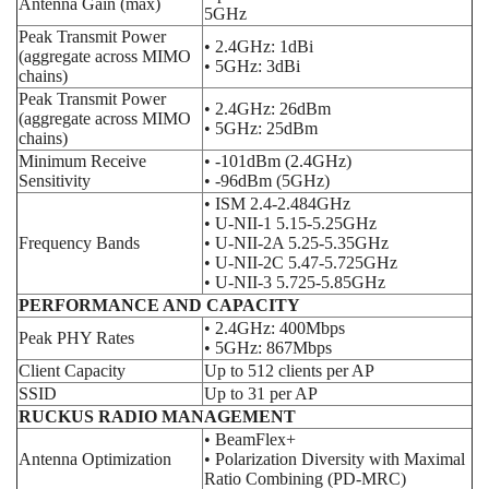
Antenna Gain (max)
5GHz
Peak Transmit Power
• 2.4GHz: 1dBi
(aggregate across MIMO
• 5GHz: 3dBi
chains)
Peak Transmit Power
• 2.4GHz: 26dBm
(aggregate across MIMO
• 5GHz: 25dBm
chains)
Minimum Receive
• -101dBm (2.4GHz)
Sensitivity
• -96dBm (5GHz)
• ISM 2.4-2.484GHz
• U-NII-1 5.15-5.25GHz
Frequency Bands
• U-NII-2A 5.25-5.35GHz
• U-NII-2C 5.47-5.725GHz
• U-NII-3 5.725-5.85GHz
PERFORMANCE AND CAPACITY
• 2.4GHz: 400Mbps
Peak PHY Rates
• 5GHz: 867Mbps
Client Capacity
Up to 512 clients per AP
SSID
Up to 31 per AP
RUCKUS RADIO MANAGEMENT
• BeamFlex+
Antenna Optimization
• Polarization Diversity with Maximal
Ratio Combining (PD-MRC)