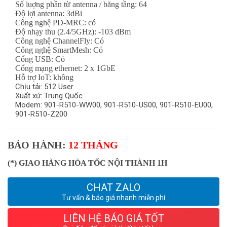
Số luợng phần từ antenna / băng tầng: 64
Độ lợi antenna: 3dBi
Công nghệ PD-MRC: có
Độ nhạy thu (2.4/5GHz): -103 dBm
Công nghệ ChannelFly: Có
Công nghệ SmartMesh: Có
Cổng USB: Có
Cổng mạng ethernet: 2 x 1GbE
Hỗ trợ IoT: không
Chịu tải: 512 User
Xuất xứ: Trung Quốc
Modem: 901-R510-WW00, 901-R510-US00, 901-R510-EU00,
901-R510-Z200
BẢO HÀNH:
12 THÁNG
(*) GIAO HÀNG HỎA TỐC NỘI THÀNH 1H
CHAT ZALO
Tư vấn & báo giá nhanh miễn phí
LIÊN HỆ BÁO GIÁ TỐT