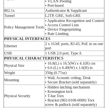
• VLAN Pooling
• Port-based
802.1x
Authenticator & Supplicant
Tunnel
L2TP, GRE, Soft-GRE
• Application Recognition and Control
• Access Control Lists
Policy Management Tools
• Device Fingerprinting
• Rate Limiting
PHYSICAL INTERFACES
2 x 1GbE ports, RJ-45, PoE in on one
Ethernet
port
USB
1 USB 2.0 port, Type A
PHYSICAL CHARACTERISTICS
• 16.8(L) x 16.5(W) x 4.1(H) cm
Physical Size
• 6.6 (L) x 6.49(W) x 1.6(H) in
Weight
350g (0.77oz)
• Wall, Acoustic ceiling, Desk
Mounting
• Secure Bracket (sold separately)
• Hidden latching mechanism
• Kensington lock
Physical Security
• T-bar Torx
• Bracket (902-0108-0000) Torx
screw & padlock (sold separately)