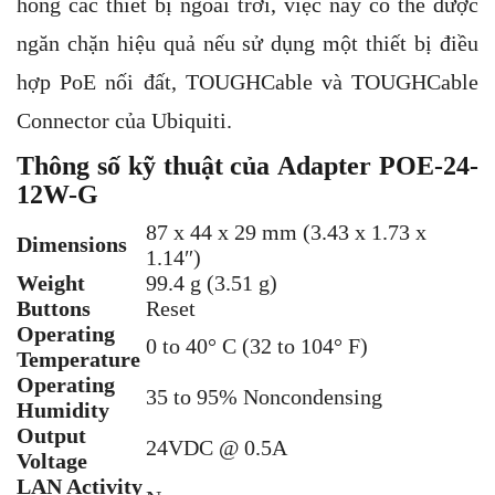
hỏng các thiết bị ngoài trời, việc này có thể được
ngăn chặn hiệu quả nếu sử dụng một thiết bị điều
hợp PoE nối đất, TOUGHCable và TOUGHCable
Connector của Ubiquiti.
Thông số kỹ thuật của Adapter POE-24-
12W-G
87 x 44 x 29 mm (3.43 x 1.73 x
Dimensions
1.14″)
Weight
99.4 g (3.51 g)
Buttons
Reset
Operating
0 to 40° C (32 to 104° F)
Temperature
Operating
35 to 95% Noncondensing
Humidity
Output
24VDC @ 0.5A
Voltage
LAN Activity