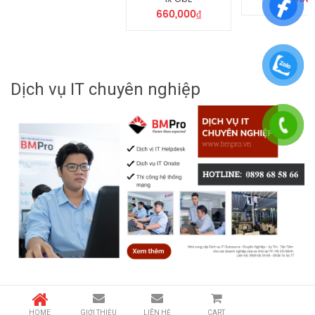
660,000
₫
Dịch vụ IT chuyên nghiệp
HOME
GIỚI THIỆU
LIÊN HỆ
CART