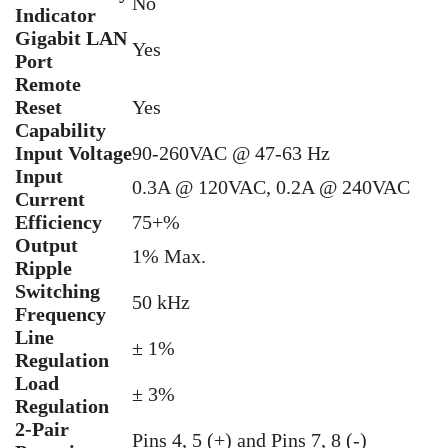
No
Indicator
Gigabit LAN
Yes
Port
Remote
Reset
Yes
Capability
Input Voltage
90-260VAC @ 47-63 Hz
Input
0.3A @ 120VAC, 0.2A @ 240VAC
Current
Efficiency
75+%
Output
1% Max.
Ripple
Switching
50 kHz
Frequency
Line
± 1%
Regulation
Load
± 3%
Regulation
2-Pair
Pins 4, 5 (+) and Pins 7, 8 (-)