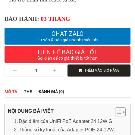
BẢO HÀNH:
03 THÁNG
CHAT ZALO
Tư vấn & báo giá nhanh miễn phí
LIÊN HỆ BÁO GIÁ TỐT
Gọi điện để có giá thiết bị tốt hơn
Bộ
THÊM VÀO GIỎ HÀNG
Nguồn
UniFi
PoE
Adapter
MÔ TẢ
THẺ
ĐÁNH GIÁ (0)
24
12W
G
(Hàng
NỘI DUNG BÀI VIẾT
Chính
Hãng)
Đặc điểm của UniFi PoE Adapter 24 12W G
số
Thông số kỹ thuật của Adapter POE-24-12W-
lượng