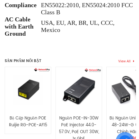
Compliance
EN55022:2010, EN55024:2010 FCC
Class B
AC Cable
USA, EU, AR, BR, UL, CCC,
with Earth
Mexico
Ground
Thẻ:
UniFi PoE 24 12W
,
UniFi PoE 24V
,
UniFi PoE Adapter 24
Chưa có đánh giá nào.
12W
,
UniFi PoE Adapter 24 12W G
SẢN PHẨM NỔI BẬT
View All
Hãy là người đầu tiên nhận xét “Bộ Nguồn UniFi PoE Adapter 24
12W G (Hàng Chính Hãng)”
Bạn phải
bđăng nhập
để gửi đánh giá.
Bộ Cấp Nguồn POE
Nguồn POE-IN-30W
Bộ Nguồn UniF
Ruijie RG-POE-AF15
PoE Injector 44.0-
48-24W-G (
57.0V, PoE OUT 30W,
Chính Hãn
570,000
1x GbE