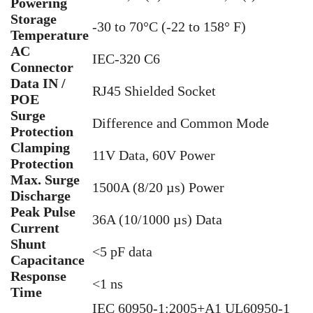
Powering
Storage
-30 to 70°C (-22 to 158° F)
Temperature
AC
IEC-320 C6
Connector
Data IN /
RJ45 Shielded Socket
POE
Surge
Difference and Common Mode
Protection
Clamping
11V Data, 60V Power
Protection
Max. Surge
1500A (8/20 µs) Power
Discharge
Peak Pulse
36A (10/1000 µs) Data
Current
Shunt
<5 pF data
Capacitance
Response
<1 ns
Time
IEC 60950-1:2005+A1 UL60950-1