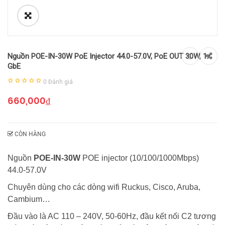
Nguồn POE-IN-30W PoE Injector 44.0-57.0V, PoE OUT 30W, 1x
GbE
0
Đánh giá
660,000
₫
CÒN HÀNG
Nguồn
POE-IN-30W
POE injector (10/100/1000Mbps)
44.0-57.0V
Chuyên dùng cho các dòng wifi Ruckus, Cisco, Aruba,
Cambium…
Đầu vào là AC 110 – 240V, 50-60Hz, đầu kết nối C2 tương