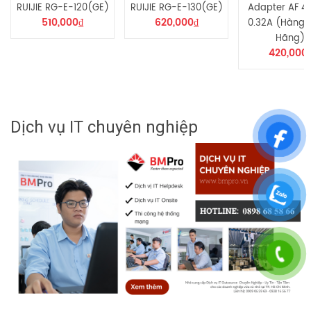
RUIJIE RG-E-120(GE)
RUIJIE RG-E-130(GE)
Adapter AF 4
510,000
₫
620,000
₫
0.32A (Hàng 
Hãng)
420,000
Dịch vụ IT chuyên nghiệp