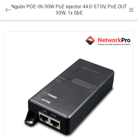
Nguồn POE-IN-30W PoE injector 44.0-57.0V, PoE OUT
Cat
30W, 1x GbE