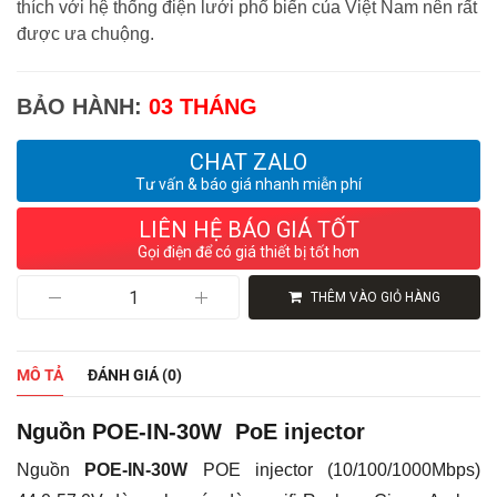
thích với hệ thống điện lưới phổ biến của Việt Nam nên rất
được ưa chuộng.
BẢO HÀNH:
03 THÁNG
CHAT ZALO
Tư vấn & báo giá nhanh miễn phí
LIÊN HỆ BÁO GIÁ TỐT
Gọi điện để có giá thiết bị tốt hơn
Nguồn
THÊM VÀO GIỎ HÀNG
POE-
IN-
30W
PoE
MÔ TẢ
ĐÁNH GIÁ (0)
injector
44.0-
57.0V,
Nguồn POE-IN-30W PoE injector
PoE
OUT
Nguồn
POE-IN-30W
POE injector (10/100/1000Mbps)
30W,