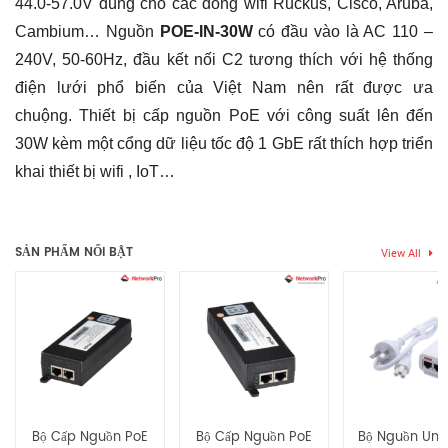
44.0-57.0V dùng cho các dòng wifi Ruckus, Cisco, Aruba,
1x
GbE
Cambium… Nguồn
POE-IN-30W
có đầu vào là AC 110 –
số
240V, 50-60Hz, đầu kết nối C2 tương thích với hệ thống
lượng
điện lưới phổ biến của Việt Nam nên rất được ưa
chuộng. Thiết bị cấp nguồn PoE với công suất lên đến
30W kèm một cổng dữ liệu tốc độ 1 GbE rất thích hợp triển
khai thiết bị wifi , IoT…
Chưa có đánh giá nào.
SẢN PHẨM NỔI BẬT
View All
Hãy là người đầu tiên nhận xét “Nguồn POE-IN-30W PoE
injector 44.0-57.0V, PoE OUT 30W, 1x GbE”
Bạn phải
bđăng nhập
để gửi đánh giá.
Bộ Cấp Nguồn PoE
Bộ Cấp Nguồn PoE
Bộ Nguồn UniF