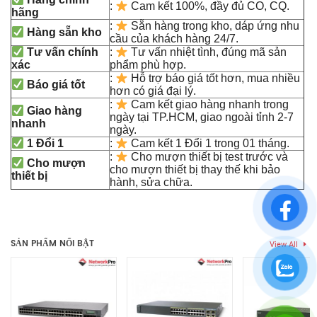
:
Cam kết 100%, đầy đủ CO, CQ.
hãng
:
Sẵn hàng trong kho, dáp ứng nhu
Hàng sẵn kho
cầu của khách hàng 24/7.
Tư vấn chính
:
Tư vấn nhiệt tình, đúng mã sản
xác
phẩm phù hợp.
:
Hỗ trợ báo giá tốt hơn, mua nhiều
Báo giá tốt
hơn có giá đại lý.
:
Cam kết giao hàng nhanh trong
Giao hàng
ngày tại TP.HCM, giao ngoài tỉnh 2-7
nhanh
ngày.
1 Đổi 1
:
Cam kết 1 Đổi 1 trong 01 tháng.
:
Cho mượn thiết bị test trước và
Cho mượn
cho mượn thiết bị thay thế khi bảo
thiết bị
hành, sửa chữa.
Thẻ:
ruijie
,
ruijie enterprise
,
ruijie switch
,
switch 24 port sfp
,
Chưa có đánh giá nào.
switch core
,
switch core ruijie
,
switch layer 3
,
switch ruijie
,
switch ruijie 24 port
SẢN PHẨM NỔI BẬT
View All
Hãy là người đầu tiên nhận xét “Switch Ruijie RG-CS85-
24SFP/8GT8XS-D | 24 Cổng SFP Gigabit, 08 Cổng Combo 10G”
Bạn phải
bđăng nhập
để gửi đánh giá.