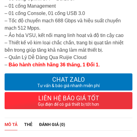
– 01 cổng Management
– 01 cổng Console, 01 cổng USB 3.0
– Tốc độ chuyển mạch 688 Gbps và hiệu suất chuyển
mạch 512 Mpps.
– Ảo hóa VSU, kết nối mạng linh hoạt và độ tin cậy cao
– Thiết kế vỏ kim loại chắc chắn, trang bị quạt tản nhiệt
bên trong giúp tăng khả năng làm mát thiết bị.
– Quản Lý Dễ Dàng Qua Ruijie Cloud
–
Bảo hành chính hãng 36 tháng, 1 Đổi 1.
CHAT ZALO
Tư vấn & báo giá nhanh miễn phí
LIÊN HỆ BÁO GIÁ TỐT
Gọi điện để có giá thiết bị tốt hơn
MÔ TẢ
THẺ
ĐÁNH GIÁ (0)