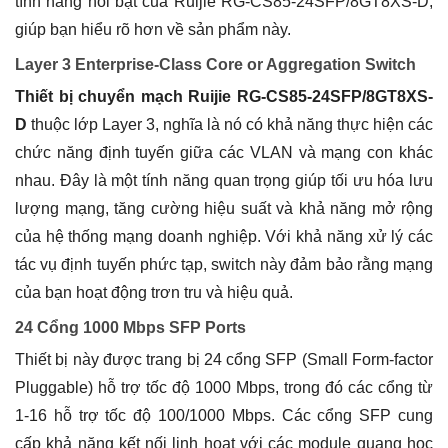
tính năng nổi bật của Ruijie RG-CS85-24SFP/8GT8XS-D,
giúp bạn hiểu rõ hơn về sản phẩm này.
Layer 3 Enterprise-Class Core or Aggregation Switch
Thiết bị chuyển mạch Ruijie RG-CS85-24SFP/8GT8XS-
D
thuộc lớp Layer 3, nghĩa là nó có khả năng thực hiện các
chức năng định tuyến giữa các VLAN và mạng con khác
nhau. Đây là một tính năng quan trọng giúp tối ưu hóa lưu
lượng mạng, tăng cường hiệu suất và khả năng mở rộng
của hệ thống mạng doanh nghiệp. Với khả năng xử lý các
tác vụ định tuyến phức tạp, switch này đảm bảo rằng mạng
của bạn hoạt động trơn tru và hiệu quả.
24 Cổng 1000 Mbps SFP Ports
Thiết bị này được trang bị 24 cổng SFP (Small Form-factor
Pluggable) hỗ trợ tốc độ 1000 Mbps, trong đó các cổng từ
1-16 hỗ trợ tốc độ 100/1000 Mbps. Các cổng SFP cung
cấp khả năng kết nối linh hoạt với các module quang học