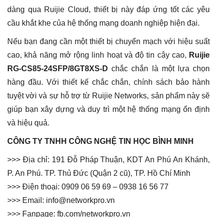
dàng qua Ruijie Cloud, thiết bị này đáp ứng tốt các yêu
cầu khắt khe của hệ thống mạng doanh nghiệp hiện đại.
Nếu bạn đang cần một thiết bị chuyển mạch với hiệu suất
cao, khả năng mở rộng linh hoạt và độ tin cậy cao,
Ruijie
RG-CS85-24SFP/8GT8XS-D
chắc chắn là một lựa chọn
hàng đầu. Với thiết kế chắc chắn, chính sách bảo hành
tuyệt vời và sự hỗ trợ từ Ruijie Networks, sản phẩm này sẽ
giúp bạn xây dựng và duy trì một hệ thống mạng ổn định
và hiệu quả.
CÔNG TY TNHH CÔNG NGHỆ TIN HỌC BÌNH MINH
>>> Địa chỉ: 191 Đỗ Pháp Thuận, KDT An Phú An Khánh,
P. An Phú. TP. Thủ Đức (Quận 2 cũ), TP. Hồ Chí Minh
>>> Điện thoại: 0909 06 59 69 – 0938 16 56 77
>>> Email: info@networkpro.vn
>>> Fanpage: fb.com/networkpro.vn