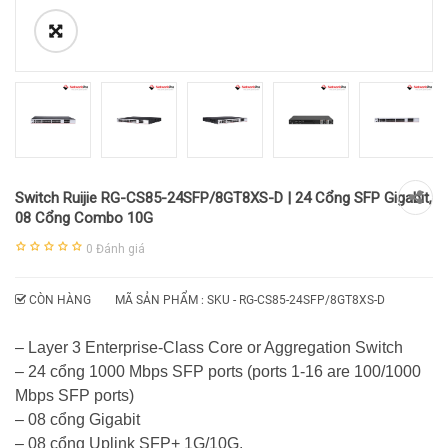
Switch Ruijie RG-CS85-24SFP/8GT8XS-D | 24 Cổng SFP Gigabit,
08 Cổng Combo 10G
0
Đánh giá
CÒN HÀNG
MÃ SẢN PHẨM : SKU -
RG-CS85-24SFP/8GT8XS-D
– Layer 3 Enterprise-Class Core or Aggregation Switch
– 24 cổng 1000 Mbps SFP ports (ports 1-16 are 100/1000
Mbps SFP ports)
– 08 cổng Gigabit
– 08 cổng Uplink SFP+ 1G/10G.