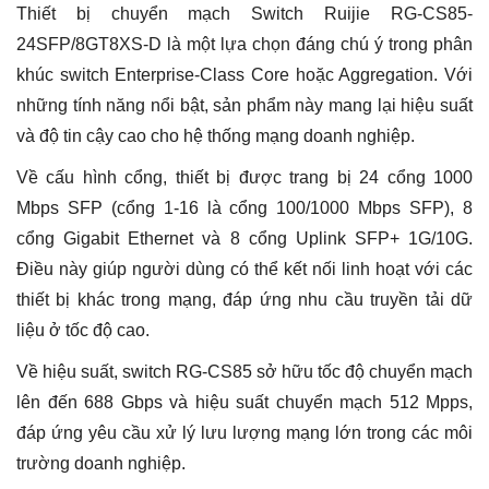
Thiết bị chuyển mạch Switch Ruijie RG-CS85-
24SFP/8GT8XS-D là một lựa chọn đáng chú ý trong phân
khúc switch Enterprise-Class Core hoặc Aggregation. Với
những tính năng nổi bật, sản phẩm này mang lại hiệu suất
và độ tin cậy cao cho hệ thống mạng doanh nghiệp.
Về cấu hình cổng, thiết bị được trang bị 24 cổng 1000
Mbps SFP (cổng 1-16 là cổng 100/1000 Mbps SFP), 8
cổng Gigabit Ethernet và 8 cổng Uplink SFP+ 1G/10G.
Điều này giúp người dùng có thể kết nối linh hoạt với các
thiết bị khác trong mạng, đáp ứng nhu cầu truyền tải dữ
liệu ở tốc độ cao.
Về hiệu suất, switch RG-CS85 sở hữu tốc độ chuyển mạch
lên đến 688 Gbps và hiệu suất chuyển mạch 512 Mpps,
đáp ứng yêu cầu xử lý lưu lượng mạng lớn trong các môi
trường doanh nghiệp.