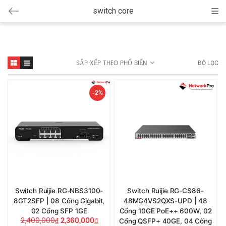
switch core
Cat
SẮP XẾP THEO PHỔ BIẾN
BỘ LỌC
-2%
Switch Ruijie RG-NBS3100-
Switch Ruijie RG-CS86-
8GT2SFP | 08 Cổng Gigabit,
48MG4VS2QXS-UPD | 48
02 Cổng SFP 1GE
Cổng 10GE PoE++ 600W, 02
2,400,000
₫
2,360,000
₫
Cổng QSFP+ 40GE, 04 Cổng