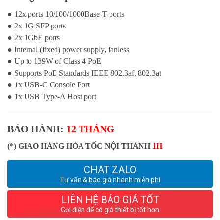
● 12x ports 10/100/1000Base-T ports
● 2x 1G SFP ports
● 2x 1GbE ports
● Internal (fixed) power supply, fanless
● Up to 139W of Class 4 PoE
● Supports PoE Standards IEEE 802.3af, 802.3at
● 1x USB-C Console Port
● 1x USB Type-A Host port
BẢO HÀNH:
12 THÁNG
(*) GIAO HÀNG HỎA TỐC NỘI THÀNH
1H
CHAT ZALO
Tư vấn & báo giá nhanh miễn phí
LIÊN HỆ BÁO GIÁ TỐT
Gọi điện để có giá thiết bị tốt hơn