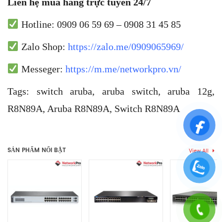
Liên hệ mua hàng trực tuyến 24/7
Hotline: 0909 06 59 69 – 0908 31 45 85
Zalo Shop:
https://zalo.me/0909065969/
Messeger:
https://m.me/networkpro.vn/
Tags: switch aruba, aruba switch, aruba 12g,
R8N89A, Aruba R8N89A, Switch R8N89A
Thẻ:
aruba 12g
,
Aruba R8N89A
,
aruba switch
,
R8N89A
,
Switch
Chưa có đánh giá nào.
Aruba
,
Switch R8N89A
SẢN PHẨM NỔI BẬT
View All
Hãy là người đầu tiên nhận xét “R8N89A Switch Aruba CX 6000
12G PoE 139W Class4 2G/2SFP”
Bạn phải
bđăng nhập
để gửi đánh giá.