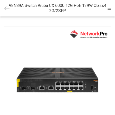
R8N89A Switch Aruba CX 6000 12G PoE 139W Class4
Cat
2G/2SFP