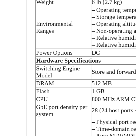
Weight
6 lb (2.7 kg)
– Operating tempe
– Storage tempera
Environmental
– Operating altit
Ranges
– Non-operating a
– Relative humid
– Relative humid
Power Options
DC
Hardware Specifications
Switching Engine
Store and forward
Model
DRAM
512 MB
Flash
1 GB
CPU
800 MHz ARM C
GbE port density per
28 (24 host ports
system
– Physical port 
– Time-domain ref
– Auto MDI/MDIX