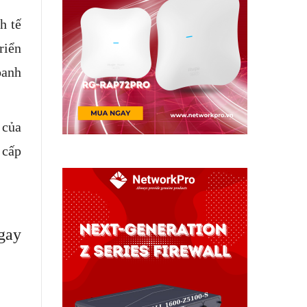
h tế
riển
oanh
 của
 cấp
ngay