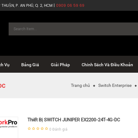
THUẬN, P. AN PHÚ, Q. 2, HCM |
0909 06 59 69
ch Vụ
Bảng Giá
Giải Pháp
Chính Sách Và Điều Khoản
DC
Trang chủ
Switch Enterprise
Thiết Bị SWITCH JUNIPER EX2200-24T-4G-DC
0
Đánh giá