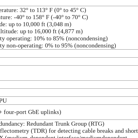
rature: 32° to 113° F (0° to 45° C)
ture: -40° to 158° F (-40° to 70° C)
ude: up to 10,000 ft (3,048 m)
ltitude: up to 16,000 ft (4,877 m)
ity operating: 10% to 85% (noncondensing)
ity non-operating: 0% to 95% (noncondensing)
PU
 + four-port GbE uplinks)
redundancy: Redundant Trunk Group (RTG)
lectometry (TDR) for detecting cable breaks and shor
 (medium-dependent interface/mediumdependent