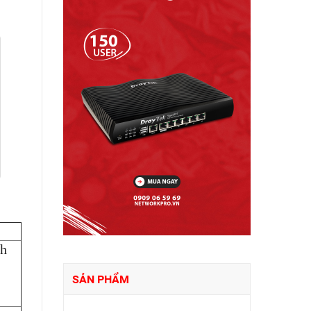
th
SẢN PHẨM