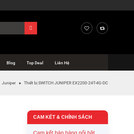
Blog
Top Deal
Liên Hệ
Juniper
Thiết bị SWITCH JUNIPER EX2200-24T-4G-DC
CAM KẾT & CHÍNH SÁCH
Cam kết bán hàng nổi bật