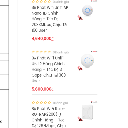
0Đánh giá
Bộ Phát Wifi Unifi AP
NanoHD Chính
Hãng – Tốc Độ
2033Mbps, Chịu Tải
150 User
4,640,000
₫
0Đánh giá
Bộ Phát WiFi UniFi
U6 LR Hàng Chính
Hãng – Tốc Độ 3
Gbps, Chịu Tải 300
User
5,600,000
₫
1Đánh giá
Bộ Phát WiFi Ruijie
RG-RAP2200(F)
Chính Hãng – Tốc
ts
Độ 1267Mbps, Chịu