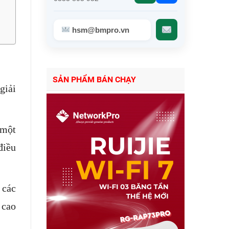
hsm@bmpro.vn
SẢN PHẨM BÁN CHẠY
giải
 một
điều
 các
 cao