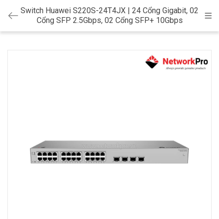
Switch Huawei S220S-24T4JX | 24 Cổng Gigabit, 02
Cat
Cổng SFP 2.5Gbps, 02 Cổng SFP+ 10Gbps