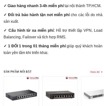
✓ Giao hàng nhanh 3-4h miễn phí
tại nội thành TP.HCM.
✓ Đổi trả bảo hành tận nơi miễn phí
cho các lỗi do nhà
sản xuất.
✓ Cấu hình từ xa miễn phí:
Hỗ trợ thiết lập VPN, Load
Balancing, Failover và tích hợp RMS.
✓ 1 ĐỔI 1 trong 01 tháng miễn phí
giúp quý khách hoàn
toàn yên tâm khi triển khai.
Thẻ:
switch ekit
,
switch huawei
,
switch huawei 24 cổng
,
switch
Chưa có đánh giá nào.
huawei 24 port
,
switch huawei ekit
,
swttch huawei ekit 24 port
SẢN PHẨM NỔI BẬT
View All
Hãy là người đầu tiên nhận xét “Switch Huawei S220S-24T4JX |
24 Cổng Gigabit, 02 Cổng SFP 2.5Gbps, 02 Cổng SFP+ 10Gbps”
Bạn phải
bđăng nhập
để gửi đánh giá.