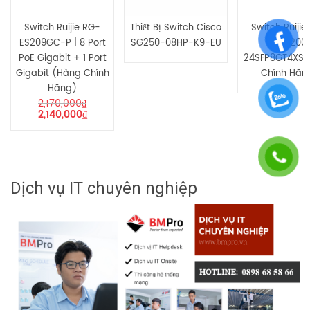
Switch Ruijie RG-
Thiết Bị Switch Cisco
Switch Ruijie
ES209GC-P | 8 Port
SG250-08HP-K9-EU
NBS5200
PoE Gigabit + 1 Port
24SFP8GT4XS 
Gigabit (Hàng Chính
Chính Hãn
Hãng)
2,170,000
₫
2,140,000
₫
Dịch vụ IT chuyên nghiệp