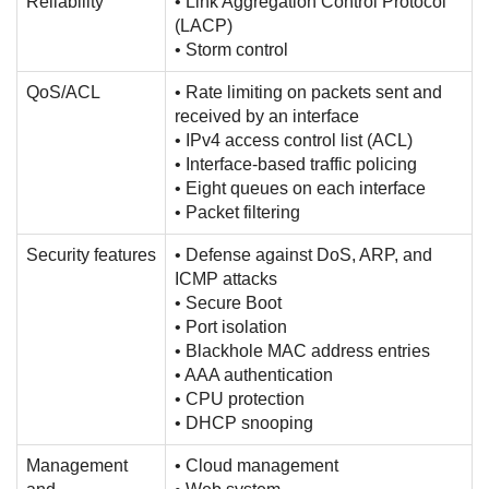
Reliability
• Link Aggregation Control Protocol
(LACP)
• Storm control
QoS/ACL
• Rate limiting on packets sent and
received by an interface
• IPv4 access control list (ACL)
• Interface-based traffic policing
• Eight queues on each interface
• Packet filtering
Security features
• Defense against DoS, ARP, and
ICMP attacks
• Secure Boot
• Port isolation
• Blackhole MAC address entries
• AAA authentication
• CPU protection
• DHCP snooping
Management
• Cloud management