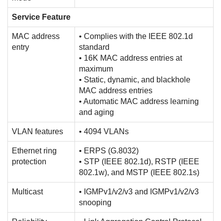
Service Feature
MAC address
• Complies with the IEEE 802.1d
entry
standard
• 16K MAC address entries at
maximum
• Static, dynamic, and blackhole
MAC address entries
• Automatic MAC address learning
and aging
VLAN features
• 4094 VLANs
Ethernet ring
• ERPS (G.8032)
protection
• STP (IEEE 802.1d), RSTP (IEEE
802.1w), and MSTP (IEEE 802.1s)
Multicast
• IGMPv1/v2/v3 and IGMPv1/v2/v3
snooping