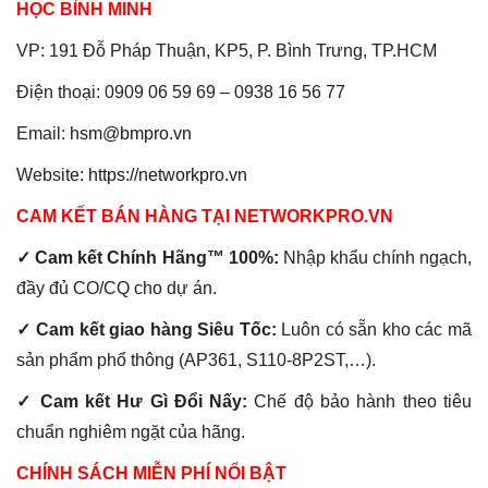
HỌC BÌNH MINH
VP: 191 Đỗ Pháp Thuận, KP5, P. Bình Trưng, TP.HCM
Điện thoại: 0909 06 59 69 – 0938 16 56 77
Email:
hsm@bmpro.vn
Website:
https://networkpro.vn
CAM KẾT BÁN HÀNG TẠI NETWORKPRO.VN
✓ Cam kết Chính Hãng™ 100%:
Nhập khẩu chính ngạch,
đầy đủ CO/CQ cho dự án.
✓ Cam kết giao hàng Siêu Tốc:
Luôn có sẵn kho các mã
sản phẩm phổ thông (AP361, S110-8P2ST,…).
✓ Cam kết Hư Gì Đổi Nấy:
Chế độ bảo hành theo tiêu
chuẩn nghiêm ngặt của hãng.
CHÍNH SÁCH MIỄN PHÍ NỔI BẬT