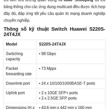
băng thông cho các ứng dụng multicast đều được tích hợp
đầy đủ, đáp ứng tốt yêu cầu quản trị mạng doanh nghiệp
chuyên nghiệp.
Thông số kỹ thuật Switch Huawei S220S-
24T4JX
Model
S220S-24T4JX
Switching
• 98 Gbps
capacity
Packet
• 73 Mpps
forwarding rate
Downlink port
• 24 x 10/100/1000BASE-T ports
Uplink port
• 2 x 10GE SFP+ ports
• 2 x 2.5GE SFP ports
Dimensions (H x
• 43.6 mm x 442 mm x 160 mm