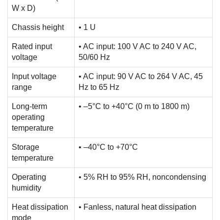
W x D)
Chassis height
• 1 U
Rated input
• AC input: 100 V AC to 240 V AC,
voltage
50/60 Hz
Input voltage
• AC input: 90 V AC to 264 V AC, 45
range
Hz to 65 Hz
Long-term
• –5°C to +40°C (0 m to 1800 m)
operating
temperature
Storage
• –40°C to +70°C
temperature
Operating
• 5% RH to 95% RH, noncondensing
humidity
Heat dissipation
• Fanless, natural heat dissipation
mode