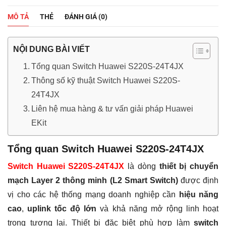
24T4JX
|
MÔ TẢ
THẺ
ĐÁNH GIÁ (0)
24
Cổng
Gigabit,
02
NỘI DUNG BÀI VIẾT
Cổng
SFP
Tổng quan Switch Huawei S220S-24T4JX
2.5Gbps,
Thông số kỹ thuật Switch Huawei S220S-
02
Cổng
24T4JX
SFP+
Liên hệ mua hàng & tư vấn giải pháp Huawei
10Gbps
số
EKit
lượng
Tổng quan Switch Huawei S220S-24T4JX
Switch Huawei S220S-24T4JX
là dòng
thiết bị chuyển
mạch Layer 2 thông minh (L2 Smart Switch)
được định
vị cho các hệ thống mạng doanh nghiệp cần
hiệu năng
cao
,
uplink tốc độ lớn
và khả năng mở rộng linh hoạt
trong tương lai. Thiết bị đặc biệt phù hợp làm
switch