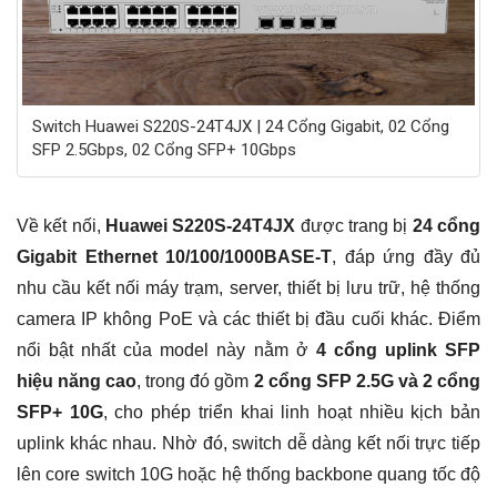
Switch Huawei S220S-24T4JX | 24 Cổng Gigabit, 02 Cổng
SFP 2.5Gbps, 02 Cổng SFP+ 10Gbps
Về kết nối,
Huawei S220S-24T4JX
được trang bị
24 cổng
Gigabit Ethernet 10/100/1000BASE-T
, đáp ứng đầy đủ
nhu cầu kết nối máy trạm, server, thiết bị lưu trữ, hệ thống
camera IP không PoE và các thiết bị đầu cuối khác. Điểm
nổi bật nhất của model này nằm ở
4 cổng uplink SFP
hiệu năng cao
, trong đó gồm
2 cổng SFP 2.5G và 2 cổng
SFP+ 10G
, cho phép triển khai linh hoạt nhiều kịch bản
uplink khác nhau. Nhờ đó, switch dễ dàng kết nối trực tiếp
lên core switch 10G hoặc hệ thống backbone quang tốc độ