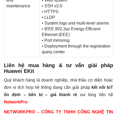
and
• Web system
maintenance
• SSH v2.0
• HTTPS
• LLDP
• System logs and multi-level alarms
• IEEE 802.3az Energy Efficient
Ethernet (EEE)
• Port mirroring
• Deployment through the registration
query center
Liên hệ mua hàng & tư vấn giải pháp
Huawei EKit
Quý khách hàng là doanh nghiệp, nhà thầu cơ điện hoặc
đơn vị tích hợp hệ thống đang cần giải pháp
kết nối IoT
ổn định – bền bỉ – giá thành rẻ
vui lòng liên hệ
NetworkPro
:
NETWORKPRO – CÔNG TY TNHH CÔNG NGHỆ TIN