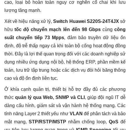
cao, loại bỏ hoàn toàn nguy cơ nghẽn cổ chai khi lưu
lượng tăng mạnh.
Xét về hiệu năng xử lý,
Switch Huawei S220S-24T4JX
sở
hữu
tốc độ chuyển mạch lên đến 98 Gbps
cùng
công
suất chuyển tiếp 73 Mpps
, đảm bảo truyền dữ liệu ổn
định, độ trễ thấp ngay cả khi toàn bộ cổng hoạt động đồng
thời. Đây là lợi thế quan trọng đối với các doanh nghiệp sử
dụng nhiều ứng dụng nội bộ, hệ thống ERP, phần mềm kế
toán, lưu trữ tập trung hoặc các dịch vụ đòi hỏi băng thông
cao và độ ổn định liên tục.
Ở khía cạnh quản trị, thiết bị hỗ trợ đầy đủ các phương
thức
quản lý qua Web, SNMP và CLI
, giúp đội ngũ IT dễ
dàng cấu hình, giám sát và vận hành hệ thống mạng. Các
tính năng Layer 2 thiết yếu như
VLAN
để phân tách và bảo
mật mạng,
STP/RSTP/MSTP
nhằm chống loop,
QoS
để
ưu tiên lưu lượng quan trọng và
IGMP Snooping
tối ưu