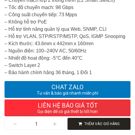
– Chuyển mạch lớp 2 thông minh (L2 Smart Switch)
– Tốc độ chuyển mạch: 98 Gbps
– Công suất chuyển tiếp: 73 Mpps
– Không hỗ trợ PoE
– Hỗ trợ tính năng quản lý qua Web, SNMP, CLI
– Hỗ trợ VLAN, STP/RSTP/MSTP, QoS, IGMP Snooping
– Kích thước: 43.6mm x 442mm x 160mm
– Nguồn điện: 100–240V AC, 50/60Hz
– Nhiệt độ hoạt động: -5°C đến 40°C
– Switch Layer 2
– Bảo hành chính hãng 36 tháng, 1 Đổi 1
CHAT ZALO
Tư vấn & báo giá nhanh miễn phí
LIÊN HỆ BÁO GIÁ TỐT
Gọi điện để có giá thiết bị tốt hơn
Switch
THÊM VÀO GIỎ HÀNG
Huawei
S220S-