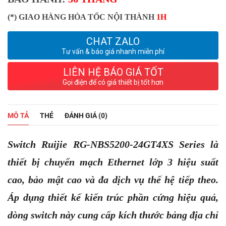
(*) GIAO HÀNG HỎA TỐC NỘI THÀNH
1H
CHAT ZALO
Tư vấn & báo giá nhanh miễn phí
LIÊN HỆ BÁO GIÁ TỐT
Gọi điện để có giá thiết bị tốt hơn
MÔ TẢ
THẺ
ĐÁNH GIÁ (0)
Switch Ruijie RG-NBS5200-24GT4XS Series là
thiết bị chuyển mạch Ethernet lớp 3 hiệu suất
cao, bảo mật cao và đa dịch vụ thế hệ tiếp theo.
Áp dụng thiết kế kiến ​​trúc phần cứng hiệu quả,
dòng switch này cung cấp kích thước bảng địa chỉ