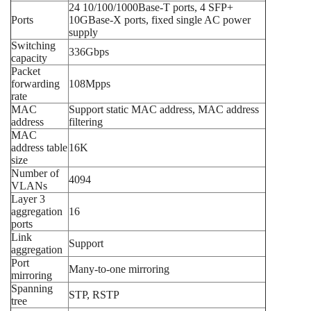
24 10/100/1000Base-T ports, 4 SFP+
Ports
10GBase-X ports, fixed single AC power
supply
Switching
336Gbps
capacity
Packet
forwarding
108Mpps
rate
MAC
Support static MAC address, MAC address
address
filtering
MAC
address table
16K
size
Number of
4094
VLANs
Layer 3
aggregation
16
ports
Link
Support
aggregation
Port
Many-to-one mirroring
mirroring
Spanning
STP, RSTP
tree