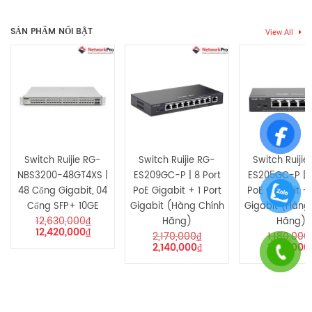
SẢN PHẨM NỔI BẬT
View All
Hãy là người đầu tiên nhận xét “Switch Ruijie RG-NBS5200-
24GT4XS (Hàng Chính Hãng)”
Bạn phải
bđăng nhập
để gửi đánh giá.
Switch Ruijie RG-
Switch Ruijie RG-
Switch Ruijie
NBS3200-48GT4XS |
ES209GC-P | 8 Port
ES205GC-P | 4
48 Cổng Gigabit, 04
PoE Gigabit + 1 Port
PoE Gigabit + 
Cổng SFP+ 10GE
Gigabit (Hàng Chính
Gigabit (Hàng
12,630,000
₫
Hãng)
Hãng)
12,420,000
₫
2,170,000
₫
1,180,000
2,140,000
₫
1,160,000