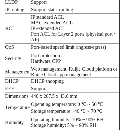
LLDP
Support
IP routing
Support static routing
IP standard ACL
MAC extended ACL
ACL
IP extended ACL
Port ACL for Layer 2 ports (physical port /
AP)
QoS
Port-based speed limit (ingress/egress)
Port protection
Security
Hardware CPP
Web management, Ruijie Cloud platform or
Management
Ruijie Cloud app management
DHCP
DHCP snooping
EEE
Support
Dimensions
440 x 207.5 x 43.6 mm
Operating temperature: 0 ℃ ~ 50 ℃
Temperature
Storage temperature: -40 ℃ ~ 70 ℃
Operating humidity: 10% ~ 90% RH
Humidity
Storage humidity: 5% ~ 90% RH
Thẻ:
switch 24 port
,
switch gigabit
Chưa có đánh giá nào.