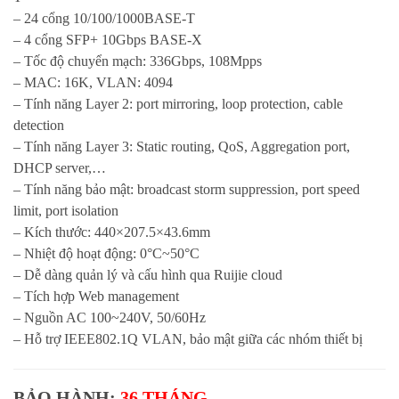
– 24 cổng 10/100/1000BASE-T
– 4 cổng SFP+ 10Gbps BASE-X
– Tốc độ chuyển mạch: 336Gbps, 108Mpps
– MAC: 16K, VLAN: 4094
– Tính năng Layer 2: port mirroring, loop protection, cable
detection
– Tính năng Layer 3: Static routing, QoS, Aggregation port,
DHCP server,…
– Tính năng bảo mật: broadcast storm suppression, port speed
limit, port isolation
– Kích thước: 440×207.5×43.6mm
– Nhiệt độ hoạt động: 0°C~50°C
– Dễ dàng quản lý và cấu hình qua Ruijie cloud
– Tích hợp Web management
– Nguồn AC 100~240V, 50/60Hz
– Hỗ trợ IEEE802.1Q VLAN, bảo mật giữa các nhóm thiết bị
BẢO HÀNH:
36 THÁNG