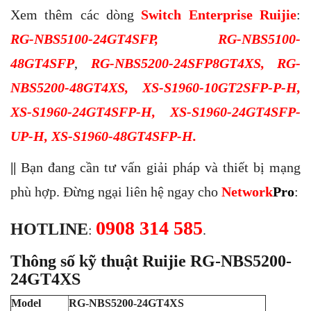
Xem thêm các dòng
Switch Enterprise Ruijie
:
RG-NBS5100-24GT4SFP
,
RG-NBS5100-
48GT4SFP
,
RG-NBS5200-24SFP8GT4XS
,
RG-
NBS5200-48GT4XS
,
XS-S1960-10GT2SFP-P-H
,
XS-S1960-24GT4SFP-H
,
XS-S1960-24GT4SFP-
UP-H
,
XS-S1960-48GT4SFP-H
.
||
Bạn đang cần tư vấn giải pháp và thiết bị mạng
phù hợp. Đừng ngại liên hệ ngay cho
Network
Pro
:
0908 314 585
HOTLINE
:
.
Thông số kỹ thuật
Ruijie RG-NBS5200-
24GT4XS
Model
RG-NBS5200-24GT4XS