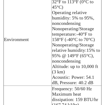
32°F to 113°F (0°C to
45°C)
Operating relative
humidity: 5% to 95%,
noncondensing
Nonoperating/Storage
temperature:-40°F to
Environment
158°F (-40°C to 70°C)
Nonoperating/Storage
relative humidity:15% to
95% @ 149°F (65°C),
noncondensing
Altitude: up to 10,000 ft
(3 km)
Acoustic: Power: 54.1
dB, Pressure: 40.2 dB
Frequency: 50/60 Hz
Maximum heat
dissipation: 159 BTU/hr
(167.74 kJ/hr)