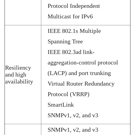
Protocol Independent
Multicast for IPv6
IEEE 802.1s Multiple
Spanning Tree
IEEE 802.3ad link-
aggregation-control protocol
Resiliency
(LACP) and port trunking
and high
availability
Virtual Router Redundancy
Protocol (VRRP)
SmartLink
SNMPv1, v2, and v3
SNMPv1, v2, and v3