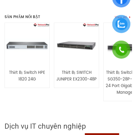
Thẻ:
JL260A
,
Switch Aruba
,
switch aruba 2930f
,
switch aruba
Chưa có đánh giá nào.
2930f 48 port
,
Switch HPE aruba
SẢN PHẨM NỔI BẬT
View All
Hãy là người đầu tiên nhận xét “JL260A Switch Aruba 2930F 48
Ports 10/100/1000, 4 SFP Uplink”
Bạn phải
bđăng nhập
để gửi đánh giá.
Thiết Bị Switch HPE
Thiết Bị SWITCH
Thiết Bị Switch
1820 24G
JUNIPER EX2300-48P
SG350-28P-K
24 Port Gigabi
Manage
Dịch vụ IT chuyên nghiệp