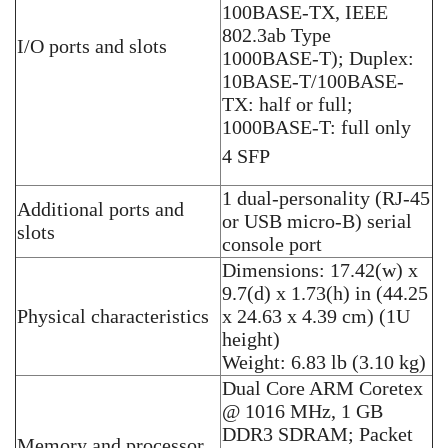
100BASE-TX, IEEE
802.3ab Type
I/O ports and slots
1000BASE-T); Duplex:
10BASE-T/100BASE-
TX: half or full;
1000BASE-T: full only
4 SFP
1 dual-personality (RJ-45
Additional ports and
or USB micro-B) serial
slots
console port
Dimensions: 17.42(w) x
9.7(d) x 1.73(h) in (44.25
Physical characteristics
x 24.63 x 4.39 cm) (1U
height)
Weight: 6.83 lb (3.10 kg)
Dual Core ARM Coretex
@ 1016 MHz, 1 GB
DDR3 SDRAM; Packet
Memory and processor