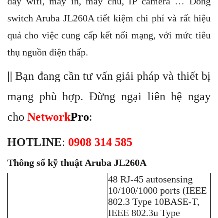
dây wifi, máy in, máy chủ, IP camera … Dòng
switch Aruba JL260A tiết kiệm chi phí và rất hiệu
quả cho việc cung cấp kết nối mạng, với mức tiêu
thụ nguồn điện thấp.
||
Bạn đang cần tư vấn giải pháp và thiết bị
mạng phù hợp. Đừng ngại liên hệ ngay
cho
Network
Pro
:
HOTLINE
:
0908 314 585
Thông số kỹ thuật Aruba JL260A
48 RJ-45 autosensing
10/100/1000 ports (IEEE
802.3 Type 10BASE-T,
IEEE 802.3u Type