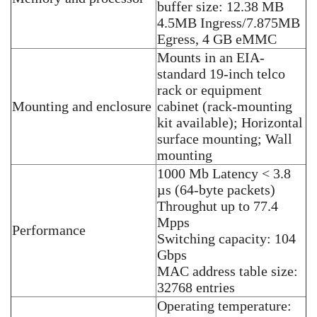
buffer size: 12.38 MB
4.5MB Ingress/7.875MB
Egress, 4 GB eMMC
Mounts in an EIA-
standard 19-inch telco
rack or equipment
Mounting and enclosure
cabinet (rack-mounting
kit available); Horizontal
surface mounting; Wall
mounting
1000 Mb Latency < 3.8
µs (64-byte packets)
Throughut up to 77.4
Mpps
Performance
Switching capacity: 104
Gbps
MAC address table size:
32768 entries
Operating temperature: