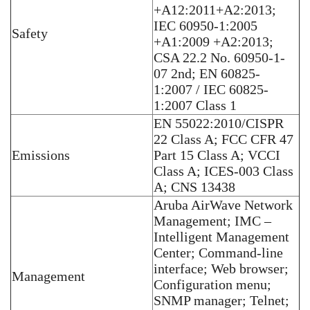
+A12:2011+A2:2013;
IEC 60950-1:2005
Safety
+A1:2009 +A2:2013;
CSA 22.2 No. 60950-1-
07 2nd; EN 60825-
1:2007 / IEC 60825-
1:2007 Class 1
EN 55022:2010/CISPR
22 Class A; FCC CFR 47
Emissions
Part 15 Class A; VCCI
Class A; ICES-003 Class
A; CNS 13438
Aruba AirWave Network
Management; IMC –
Intelligent Management
Center; Command-line
interface; Web browser;
Management
Configuration menu;
SNMP manager; Telnet;