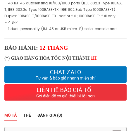
– 48 RJ-45 autosensing 10/100/1000 ports (IEEE 802.3 Type 10BASE-
T, IEEE 802.3u Type 100BASE-TX, IEEE 802.3ab Type 1000BASE-T);
Duplex: 10BASE-T/100BASE-TX: half or full; 1000BASE-T: full only
– 4 SFP
– 1 dual-personality (RJ-45 or USB micro-B) serial console port
BẢO HÀNH:
12 THÁNG
(*) GIAO HÀNG HỎA TỐC NỘI THÀNH
1H
CHAT ZALO
Tư vấn & báo giá nhanh miễn phí
LIÊN HỆ BÁO GIÁ TỐT
Gọi điện để có giá thiết bị tốt hơn
MÔ TẢ
THẺ
ĐÁNH GIÁ (0)