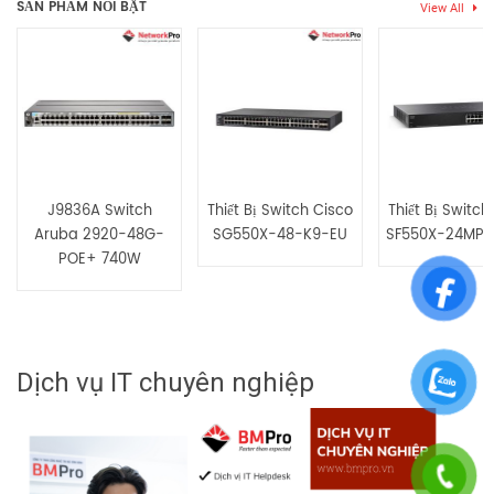
SẢN PHẨM NỔI BẬT
View All
Hãy là người đầu tiên nhận xét “JL258A Switch Aruba 2930F 8
Ports 10/100/1000 PoE+ 125W, 2 SFP+ Uplink”
Bạn phải
bđăng nhập
để gửi đánh giá.
J9836A Switch
Thiết Bị Switch Cisco
Thiết Bị Switch
Aruba 2920-48G-
SG550X-48-K9-EU
SF550X-24MP-
POE+ 740W
Dịch vụ IT chuyên nghiệp