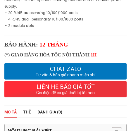
modules, 1 slot for optional stacking module and a modular power
supply.
– 20 RJ45 autosensing 10/100/1000 ports
– 4 RJ45 dual-personality 10/100/1000 ports
– 2 module slots
BẢO HÀNH:
12 THÁNG
(*) GIAO HÀNG HỎA TỐC NỘI THÀNH
1H
CHAT ZALO
Tư vấn & báo giá nhanh miễn phí
LIÊN HỆ BÁO GIÁ TỐT
Gọi điện để có giá thiết bị tốt hơn
MÔ TẢ
THẺ
ĐÁNH GIÁ (0)
NỘI DUNG BÀI VIẾT