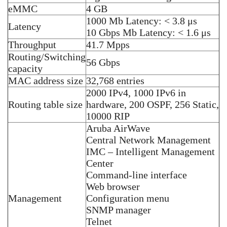
eMMC
4 GB
1000 Mb Latency: < 3.8 μs
Latency
10 Gbps Mb Latency: < 1.6 μs
Throughput
41.7 Mpps
Routing/Switching
56 Gbps
capacity
MAC address size
32,768 entries
2000 IPv4, 1000 IPv6 in
Routing table size
hardware, 200 OSPF, 256 Static,
10000 RIP
Aruba AirWave
Central Network Management
IMC – Intelligent Management
Center
Command-line interface
Web browser
Management
Configuration menu
SNMP manager
Telnet