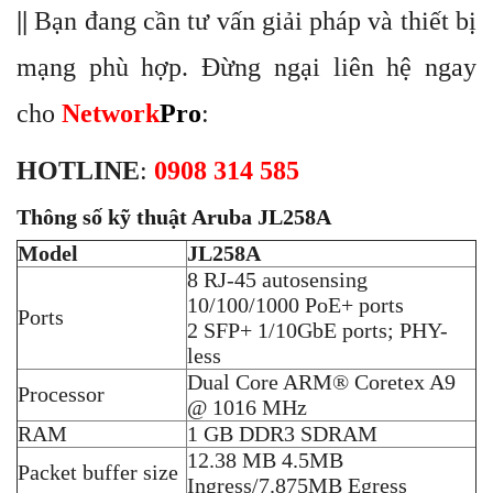
||
Bạn đang cần tư vấn giải pháp và thiết bị
mạng phù hợp. Đừng ngại liên hệ ngay
cho
Network
Pro
:
HOTLINE
:
0908 314 585
Thông số kỹ thuật Aruba JL258A
Model
JL258A
8 RJ-45 autosensing
10/100/1000 PoE+ ports
Ports
2 SFP+ 1/10GbE ports; PHY-
less
Dual Core ARM® Coretex A9
Processor
@ 1016 MHz
RAM
1 GB DDR3 SDRAM
12.38 MB
4.5MB
Packet buffer size
Ingress/7.875MB Egress