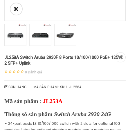
JL258A Switch Aruba 2930F 8 Ports 10/100/1000 PoE+ 125W,
2 SFP+ Uplink
0
Đánh giá
CÒN HÀNG
MÃ SẢN PHẨM : SKU -
JL258A
Mã sản phẩm
:
JL253A
Thông số sản phẩm
Switch Aruba 2920 24G
– 24-port basic L3 10/100/1000 switch with 2 slots for optional 10G