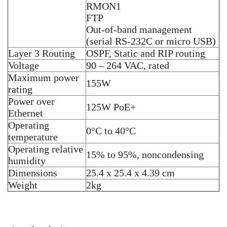
RMON1
FTP
Out-of-band management
(serial RS-232C or micro USB)
Layer 3 Routing
OSPF, Static and RIP routing
Voltage
90 – 264 VAC, rated
Maximum power
155W
rating
Power over
125W PoE+
Ethernet
Operating
0°C to 40°C
temperature
Operating relative
15% to 95%, noncondensing
humidity
Dimensions
25.4 x 25.4 x 4.39 cm
Weight
2kg
Thẻ:
JL258A
,
Switch Aruba
,
switch aruba 2930 24 port
,
switch
Chưa có đánh giá nào.
aruba 2930f