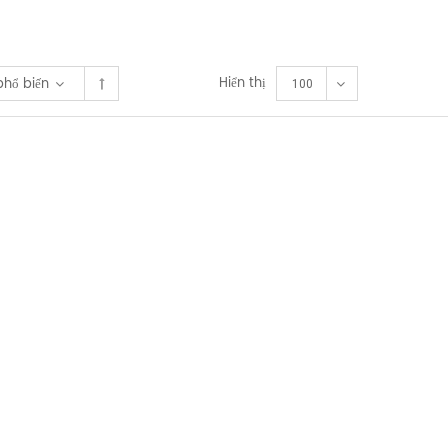
Hiển thị
phổ biến
100