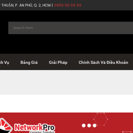
THUẬN, P. AN PHÚ, Q. 2, HCM |
0909 06 59 69
ch Vụ
Bảng Giá
Giải Pháp
Chính Sách Và Điều Khoản