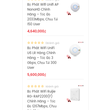
Bộ Phát Wifi Unifi AP
NanoHD Chính
Hãng – Tốc Độ
2033Mbps, Chịu Tải
150 User
4,640,000
₫
0Đánh giá
Bộ Phát WiFi UniFi
U6 LR Hàng Chính
Hãng – Tốc Độ 3
Gbps, Chịu Tải 300
User
5,600,000
₫
1Đánh giá
Bộ Phát WiFi Ruijie
RG-RAP2200(F)
Chính Hãng – Tốc
Độ 1267Mbps, Chịu