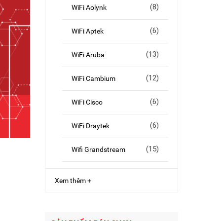
(8)
WiFi Aolynk
(6)
WiFi Aptek
(13)
WiFi Aruba
(12)
WiFi Cambium
(6)
WiFi Cisco
(6)
WiFi Draytek
(15)
Wifi Grandstream
Xem thêm +