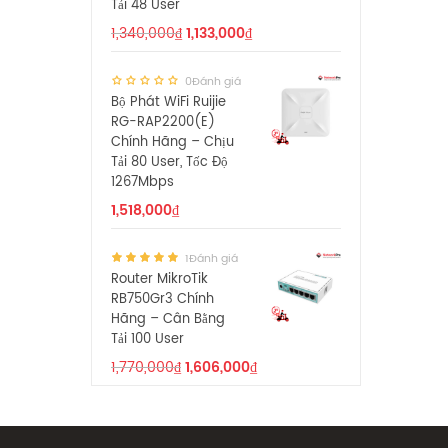
Tải 48 User
1,340,000
₫
1,133,000
₫
0Đánh giá
Bộ Phát WiFi Ruijie
RG-RAP2200(E)
Chính Hãng – Chịu
Tải 80 User, Tốc Độ
1267Mbps
1,518,000
₫
1Đánh giá
Router MikroTik
RB750Gr3 Chính
Hãng – Cân Bằng
Tải 100 User
1,770,000
₫
1,606,000
₫