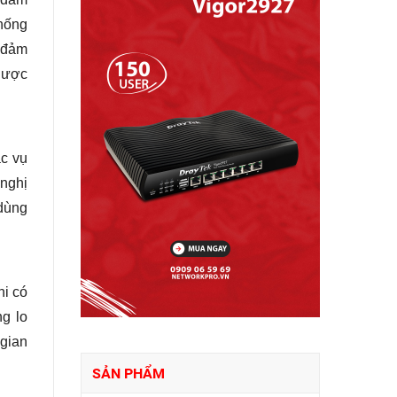
thống
, đảm
 lược
ác vụ
 nghị
 dùng
hi có
g lo
 gian
SẢN PHẨM