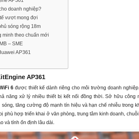
gine AP361
User
 cho doanh nghiệp?
số
lượng
tế vượt mong đợi
 phủ sóng rộng 18m
g minh theo chuẩn mới
 SMB – SME
 Huawei AP361
KitEngine AP361
WiFi 6
được thiết kế dành riêng cho môi trường doanh nghiệp
hả năng xử lý nhiều thiết bị kết nối đồng thời. Sở hữu công
 sóng, tăng cường độ mạnh tín hiệu và hạn chế nhiễu trong 
t bị phù hợp triển khai ở văn phòng, trung tâm kinh doanh, chuỗ
và tính ổn định lâu dài.