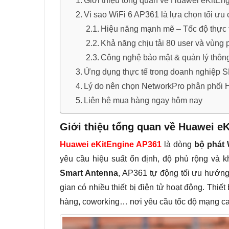
Giới thiệu tổng quan về Huawei eKitEn
Vì sao WiFi 6 AP361 là lựa chọn tối ưu
Hiệu năng mạnh mẽ – Tốc độ thực 
Khả năng chịu tải 80 user và vùng
Công nghệ bảo mật & quản lý thôn
Ứng dụng thực tế trong doanh nghiệp
Lý do nên chọn NetworkPro phân phối
Liên hệ mua hàng ngay hôm nay
Giới thiệu tổng quan về Huawei e
Huawei eKitEngine AP361
là dòng
bộ phát 
yêu cầu hiệu suất ổn định, độ phủ rộng và k
Smart Antenna
, AP361 tự động tối ưu hướng
gian có nhiều thiết bị điện tử hoạt động. Thiế
hàng, coworking… nơi yêu cầu tốc độ mạng cao 