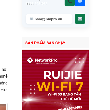
0353 805 952
hsm@bmpro.vn
SẢN PHẨM BÁN CHẠY
, nơi
 nghệ
không
i cửa