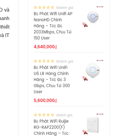
0Đánh giá
ID và
Bộ Phát Wifi Unifi AP
oanh
NanoHD Chính
Hãng – Tốc Độ
thiết
2033Mbps, Chịu Tải
và IT
150 User
4,640,000
₫
0Đánh giá
Bộ Phát WiFi UniFi
U6 LR Hàng Chính
Hãng – Tốc Độ 3
Gbps, Chịu Tải 300
User
5,600,000
₫
1Đánh giá
Bộ Phát WiFi Ruijie
RG-RAP2200(F)
Chính Hãng – Tốc