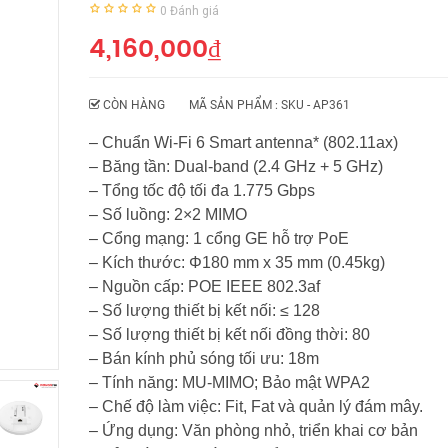
0
Đánh giá
4,160,000
₫
CÒN HÀNG
MÃ SẢN PHẨM : SKU -
AP361
– Chuẩn Wi-Fi 6 Smart antenna* (802.11ax)
– Băng tần: Dual-band (2.4 GHz + 5 GHz)
– Tổng tốc độ tối đa 1.775 Gbps
– Số luồng: 2×2 MIMO
– Cổng mạng: 1 cổng GE hỗ trợ PoE
– Kích thước: Φ180 mm x 35 mm (0.45kg)
– Nguồn cấp: POE IEEE 802.3af
– Số lượng thiết bị kết nối: ≤ 128
– Số lượng thiết bị kết nối đồng thời: 80
– Bán kính phủ sóng tối ưu: 18m
– Tính năng: MU-MIMO; Bảo mật WPA2
– Chế độ làm việc: Fit, Fat và quản lý đám mây.
– Ứng dụng: Văn phòng nhỏ, triển khai cơ bản