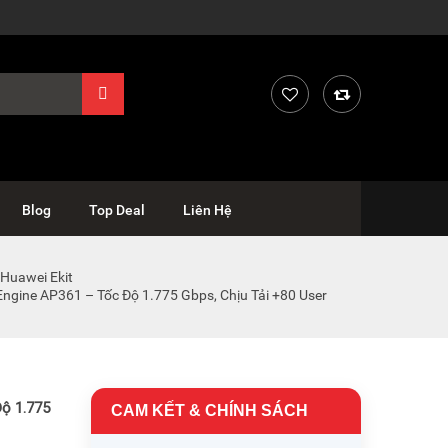
Blog
Top Deal
Liên Hệ
 Huawei Ekit
Engine AP361 – Tốc Độ 1.775 Gbps, Chịu Tải +80 User
Độ 1.775
CAM KẾT & CHÍNH SÁCH