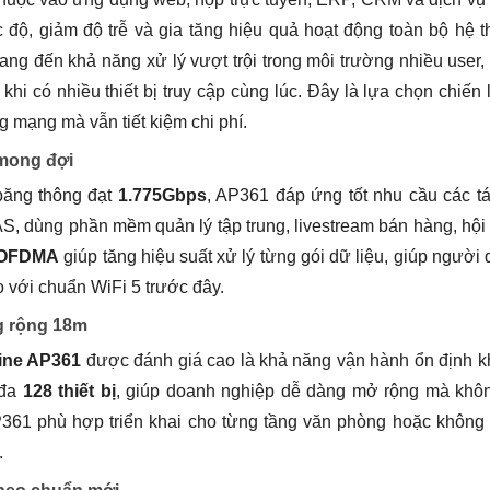
c độ, giảm độ trễ và gia tăng hiệu quả hoạt động toàn bộ hệ 
ng đến khả năng xử lý vượt trội trong môi trường nhiều user
hi có nhiều thiết bị truy cập cùng lúc. Đây là lựa chọn chiến
 mạng mà vẫn tiết kiệm chi phí.
 mong đợi
băng thông đạt
1.775Gbps
, AP361 đáp ứng tốt nhu cầu các t
AS, dùng phần mềm quản lý tập trung, livestream bán hàng, hội
OFDMA
giúp tăng hiệu suất xử lý từng gói dữ liệu, giúp người
 với chuẩn WiFi 5 trước đây.
g rộng 18m
ine AP361
được đánh giá cao là khả năng vận hành ổn định k
 đa
128 thiết bị
, giúp doanh nghiệp dễ dàng mở rộng mà khôn
P361 phù hợp triển khai cho từng tầng văn phòng hoặc không
.