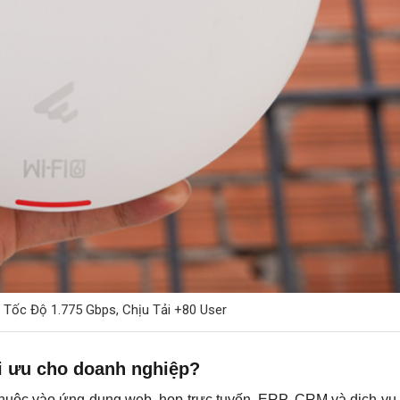
 Tốc Độ 1.775 Gbps, Chịu Tải +80 User
ối ưu cho doanh nghiệp?
thuộc vào ứng dụng web, họp trực tuyến, ERP, CRM và dịch v