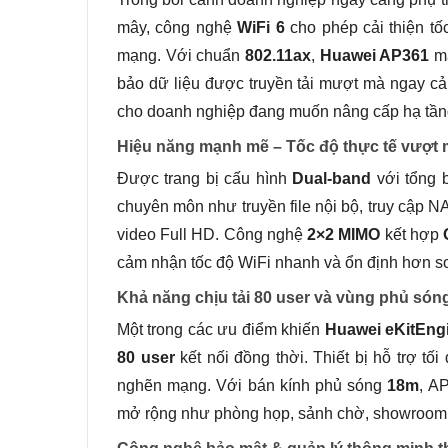
mây, công nghệ
WiFi 6
cho phép cải thiện tố
mạng. Với chuẩn
802.11ax
,
Huawei AP361
ma
bảo dữ liệu được truyền tải mượt mà ngay cả k
cho doanh nghiệp đang muốn nâng cấp hạ tầng
Hiệu năng mạnh mẽ – Tốc độ thực tế vượt
Được trang bị cấu hình
Dual-band
với tổng 
chuyên môn như truyền file nội bộ, truy cập N
video Full HD. Công nghệ
2×2 MIMO
kết hợp
cảm nhận tốc độ WiFi nhanh và ổn định hơn so
Khả năng chịu tải 80 user và vùng phủ són
Một trong các ưu điểm khiến
Huawei eKitEng
80 user
kết nối đồng thời. Thiết bị hỗ trợ tối
nghẽn mạng. Với bán kính phủ sóng
18m
, A
mở rộng như phòng họp, sảnh chờ, showroom