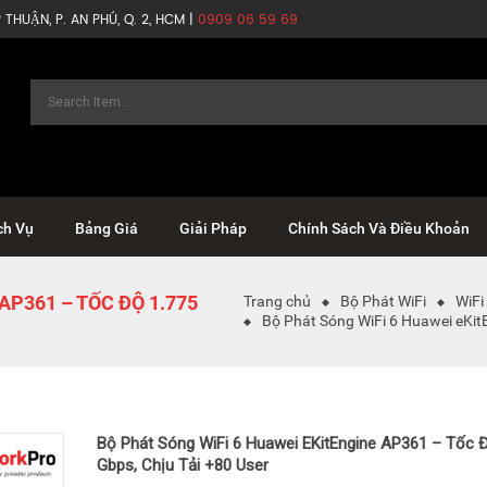
THUẬN, P. AN PHÚ, Q. 2, HCM |
0909 06 59 69
ch Vụ
Bảng Giá
Giải Pháp
Chính Sách Và Điều Khoản
AP361 – TỐC ĐỘ 1.775
Trang chủ
Bộ Phát WiFi
WiFi
Bộ Phát Sóng WiFi 6 Huawei eKit
Bộ Phát Sóng WiFi 6 Huawei EKitEngine AP361 – Tốc 
Gbps, Chịu Tải +80 User