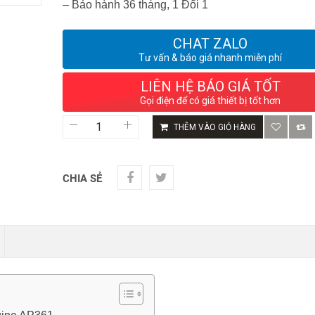
– Bảo hành 36 tháng, 1 Đổi 1
CHAT ZALO
Tư vấn & báo giá nhanh miễn phí
LIÊN HỆ BÁO GIÁ TỐT
Gọi điện để có giá thiết bị tốt hơn
Bộ
THÊM VÀO GIỎ HÀNG
Phát
Sóng
WiFi
6
CHIA SẺ
Huawei
eKitEngine
AP361
-
Tốc
Độ
1.775
Gbps,
Chịu
Tải
+80