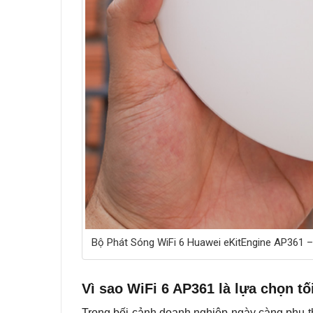
Bộ Phát Sóng WiFi 6 Huawei eKitEngine AP361 –
Vì sao WiFi 6 AP361 là lựa chọn t
Trong bối cảnh doanh nghiệp ngày càng phụ 