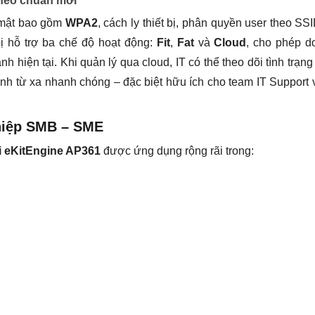
theo chuẩn mới
 mật bao gồm
WPA2
, cách ly thiết bị, phân quyền user theo SS
 bị hỗ trợ ba chế độ hoạt động:
Fit
,
Fat
và
Cloud
, cho phép d
 hiện tại. Khi quản lý qua cloud, IT có thể theo dõi tình trạng 
hình từ xa nhanh chóng – đặc biệt hữu ích cho team IT Support 
hiệp SMB – SME
 eKitEngine AP361
được ứng dụng rộng rãi trong: