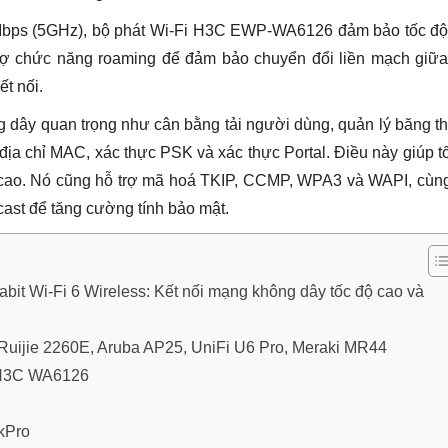
Mbps (5GHz), bộ phát Wi-Fi H3C EWP-WA6126 đảm bảo tốc độ 
ợ chức năng roaming để đảm bảo chuyển đổi liền mạch giữa
ết nối.
ng dây quan trọng như cân bằng tải người dùng, quản lý băng t
địa chỉ MAC, xác thực PSK và xác thực Portal. Điều này giúp t
 cao. Nó cũng hỗ trợ mã hoá TKIP, CCMP, WPA3 và WAPI, cùng
cast để tăng cường tính bảo mật.
t Wi-Fi 6 Wireless: Kết nối mạng không dây tốc độ cao và
i Ruijie 2260E, Aruba AP25, UniFi U6 Pro, Meraki MR44
fi H3C WA6126
rkPro