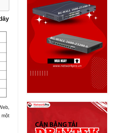
dây
 Web,
i một