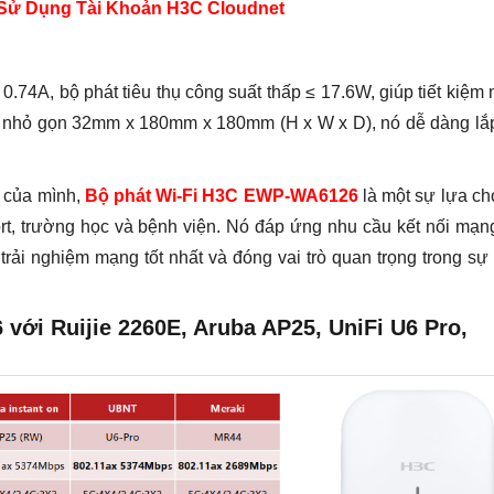
Sử Dụng Tài Khoản H3C Cloudnet
.74A, bộ phát tiêu thụ công suất thấp ≤ 17.6W, giúp tiết kiệm
ớc nhỏ gọn 32mm x 180mm x 180mm (H x W x D), nó dễ dàng lắ
ẽ của mình,
Bộ phát Wi-Fi H3C EWP-WA6126
là một sự lựa ch
rt, trường học và bệnh viện. Nó đáp ứng nhu cầu kết nối mạn
trải nghiệm mạng tốt nhất và đóng vai trò quan trọng trong sự
6 với Ruijie 2260E, Aruba AP25, UniFi U6 Pro,