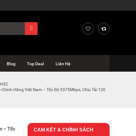
Blog
Top Deal
Liên Hệ
 H3C
Chính Hãng Việt Nam – Tốc Độ 5375Mbps, Chịu Tải 120
m – Tốc
CAM KẾT & CHÍNH SÁCH