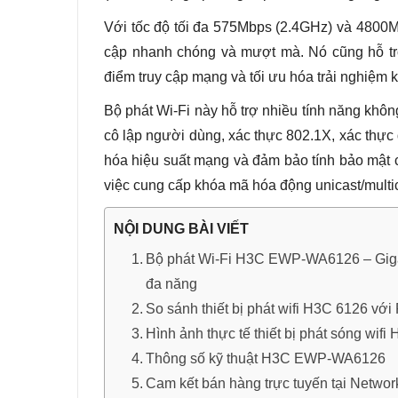
Với tốc độ tối đa 575Mbps (2.4GHz) và 4800
cập nhanh chóng và mượt mà. Nó cũng hỗ tr
điểm truy cập mạng và tối ưu hóa trải nghiệm k
Bộ phát Wi-Fi này hỗ trợ nhiều tính năng khô
cô lập người dùng, xác thực 802.1X, xác thực 
hóa hiệu suất mạng và đảm bảo tính bảo mật
việc cung cấp khóa mã hóa động unicast/multi
NỘI DUNG BÀI VIẾT
Bộ phát Wi-Fi H3C EWP-WA6126 – Gigabi
đa năng
So sánh thiết bị phát wifi H3C 6126 vớ
Hình ảnh thực tế thiết bị phát sóng wi
Thông số kỹ thuật H3C EWP-WA6126
Cam kết bán hàng trực tuyến tại Netwo