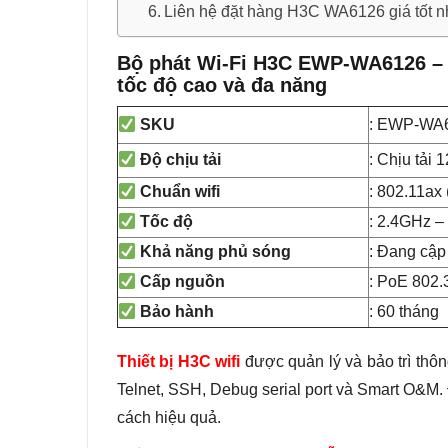
Liên hệ đặt hàng H3C WA6126 giá tốt n
Bộ phát Wi-Fi H3C EWP-WA6126 – G
tốc độ cao và đa năng
: EWP-WA
SKU
: Chịu tải 
Độ chịu tải
: 802.11ax 
Chuẩn wifi
: 2.4GHz 
Tốc độ
: Đang cậ
Khả năng phủ sóng
: PoE 802.
Cấp nguồn
: 60 tháng
Bảo hành
Thiết bị H3C wifi
được quản lý và bảo trì thô
Telnet, SSH, Debug serial port và Smart O&M. Đ
cách hiệu quả.