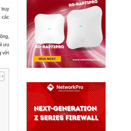
truy
 các
hông,
ối ưu
 với