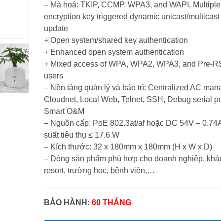
– Mã hoá: TKIP, CCMP, WPA3, and WAPI, Multiple
encryption key triggered dynamic unicast/multicast
update
+ Open system/shared key authentication
+ Enhanced open system authentication
+ Mixed access of WPA, WPA2, WPA3, and Pre-
users
– Nền tảng quản lý và bảo trì: Centralized AC ma
Cloudnet, Local Web, Telnet, SSH, Debug serial po
Smart O&M
– Nguồn cấp: PoE 802.3at/af hoặc DC 54V – 0.74
suất tiêu thụ ≤ 17.6 W
– Kích thước: 32 x 180mm x 180mm (H x W x D)
– Dòng sản phẩm phù hợp cho doanh nghiệp, khá
resort, trường học, bệnh viện,…
BẢO HÀNH:
60 THÁNG