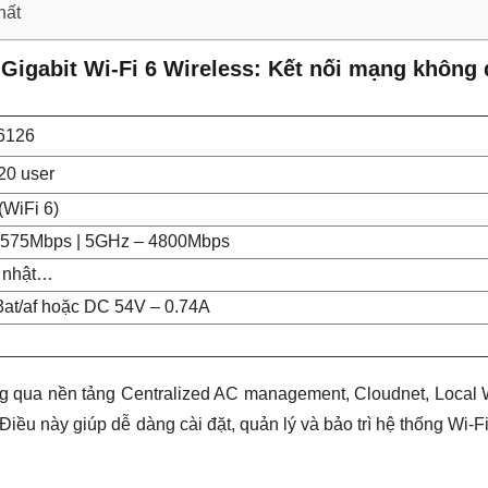
hất
igabit Wi-Fi 6 Wireless: Kết nối mạng không 
6126
120 user
(WiFi 6)
– 575Mbps | 5GHz – 4800Mbps
p nhật…
3at/af hoặc DC 54V – 0.74A
ng qua nền tảng Centralized AC management, Cloudnet, Local
iều này giúp dễ dàng cài đặt, quản lý và bảo trì hệ thống Wi-F