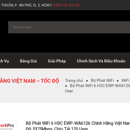
THUẬN, P. AN PHÚ, Q. 2, HCM |
0909 06 59 69
ch Vụ
Bảng Giá
Giải Pháp
Chính Sách Và Điều Khoản
ÃNG VIỆT NAM – TỐC ĐỘ
Trang chủ
Bộ Phát WiFi
WiFi
Bộ Phát WiFi 6 H3C EWP-WA6126 
User
Bộ Phát WiFi 6 H3C EWP-WA6126 Chính Hãng Việt Na
Độ 5375Mbps, Chịu Tải 120 User