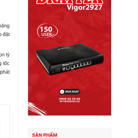
 năng
p đặt
ọn lý
g tốc
 phát
SẢN PHẨM