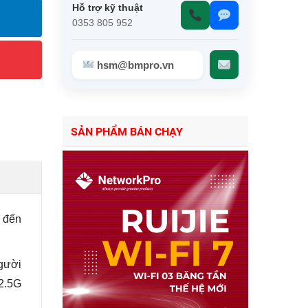
Hỗ trợ kỹ thuật
0353 805 952
hsm@bmpro.vn
SẢN PHẨM BÁN CHẠY
 đến
người
2.5G