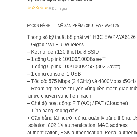
0
Đánh giá
CÒN HÀNG
MÃ SẢN PHẨM : SKU -
EWP-WA6126
Thông số kỹ thuật bộ phát wifi H3C EWP-WA6126
– Gigabit Wi-Fi 6 Wireless
– Kết nối đến 120 thiết bị, 8 SSID
– 1 cổng Uplink 10/100/1000Base-T
– 1 cổng Uplink 100/1000/2.5G (802.3at/af)
– 1 cổng console, 1 USB
– Tốc độ: 575 Mbps (2.4GHz) và 4800Mbps (5GHz
– Roaming: hỗ trợ chuyển vùng liền mạch giao thức
tối ưu chuyển vùng liền mạch
– Chế độ hoạt động: FIT (AC) / FAT (Cloudnet)
– Tính năng không dây:
+ Cân bằng tải người dùng, quản lý băng thông, U
isolation, 802.1X authentication, MAC address
authentication, PSK authentication, Portal authenti