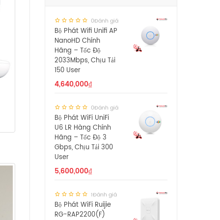
0Đánh giá
Bộ Phát Wifi Unifi AP
NanoHD Chính
Hãng – Tốc Độ
2033Mbps, Chịu Tải
150 User
4,640,000
₫
0Đánh giá
Bộ Phát WiFi UniFi
U6 LR Hàng Chính
Hãng – Tốc Độ 3
Gbps, Chịu Tải 300
User
5,600,000
₫
1Đánh giá
Bộ Phát WiFi Ruijie
RG-RAP2200(F)