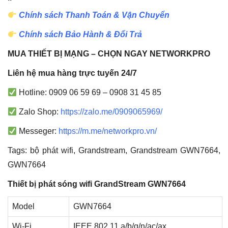
Chính sách Thanh Toán & Vận Chuyển
Chính sách Bảo Hành & Đổi Trả
MUA THIẾT BỊ MẠNG – CHỌN NGAY NETWORKPRO
Liên hệ mua hàng trực tuyến 24/7
Hotline: 0909 06 59 69 – 0908 31 45 85
Zalo Shop:
https://zalo.me/0909065969/
Messeger:
https://m.me/networkpro.vn/
Tags: bộ phát wifi, Grandstream, Grandstream GWN7664,
GWN7664
Thiết bị phát sóng wifi GrandStream GWN7664
Model
GWN7664
Wi-Fi
IEEE 802.11 a/b/g/n/ac/ax