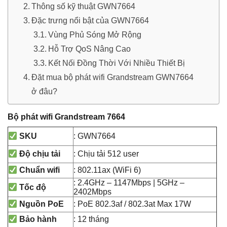
Thông số kỹ thuật GWN7664
Đặc trưng nổi bật của GWN7664
Vùng Phủ Sóng Mở Rộng
Hỗ Trợ QoS Nâng Cao
Kết Nối Đồng Thời Với Nhiều Thiết Bị
Đặt mua bộ phát wifi Grandstream GWN7664
ở đâu?
Bộ phát wifi Grandstream 7664
: GWN7664
SKU
: Chịu tải 512 user
Độ chịu tải
: 802.11ax (WiFi 6)
Chuẩn wifi
: 2.4GHz – 1147Mbps | 5GHz –
Tốc độ
2402Mbps
:
PoE 802.3af / 802.3at Max 17W
Nguồn PoE
: 12 tháng
Bảo hành