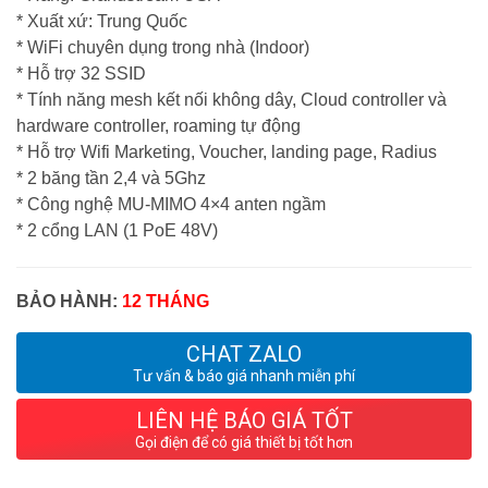
* Xuất xứ: Trung Quốc
* WiFi chuyên dụng trong nhà (Indoor)
* Hỗ trợ 32 SSID
* Tính năng mesh kết nối không dây, Cloud controller và
hardware controller, roaming tự động
* Hỗ trợ Wifi Marketing, Voucher, landing page, Radius
* 2 băng tần 2,4 và 5Ghz
* Công nghệ MU-MIMO 4×4 anten ngầm
* 2 cổng LAN (1 PoE 48V)
BẢO HÀNH:
12 THÁNG
CHAT ZALO
Tư vấn & báo giá nhanh miễn phí
LIÊN HỆ BÁO GIÁ TỐT
Gọi điện để có giá thiết bị tốt hơn