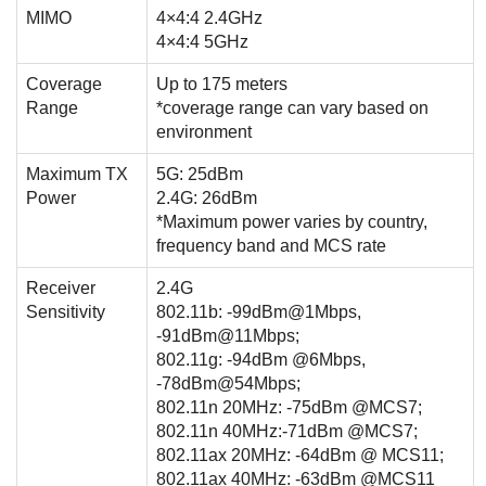
MIMO
4×4:4 2.4GHz
4×4:4 5GHz
Coverage
Up to 175 meters
Range
*coverage range can vary based on
environment
Maximum TX
5G: 25dBm
Power
2.4G: 26dBm
*Maximum power varies by country,
frequency band and MCS rate
Receiver
2.4G
Sensitivity
802.11b: -99dBm@1Mbps,
-91dBm@11Mbps;
802.11g: -94dBm @6Mbps,
-78dBm@54Mbps;
802.11n 20MHz: -75dBm @MCS7;
802.11n 40MHz:-71dBm @MCS7;
802.11ax 20MHz: -64dBm @ MCS11;
802.11ax 40MHz: -63dBm @MCS11