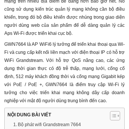
mạng trên nhiều địa điểm dễ dàng hơn bao giờ hết. Nó
cũng sử dụng kiến ​​trúc quản lý mạng không cần bộ điều
khiển, trong đó bộ điều khiển được nhúng trong giao diện
người dùng web của sản phẩm để dễ dàng quản lý các
Aps Wi-Fi được triển khai cục bộ.
GWN7664 là AP WiFi6 lý tưởng để triển khai thoại qua Wi-
Fi và cung cấp kết nối liền mạch với điện thoại IP có hỗ trợ
WiFi Grandstream. Với hỗ trợ QoS nâng cao, các ứng
dụng thời gian thực có độ trễ thấp, mạng lưới, cổng cố
định, 512 máy khách đồng thời và cổng mạng Gigabit kép
với PoE / PoE +, GWN7664 là điểm truy cập Wi-Fi lý
tưởng cho việc triển khai mạng không dây cấp doanh
nghiệp với mật độ người dùng trung bình đến cao.
NỘI DUNG BÀI VIẾT
Bộ phát wifi Grandstream 7664