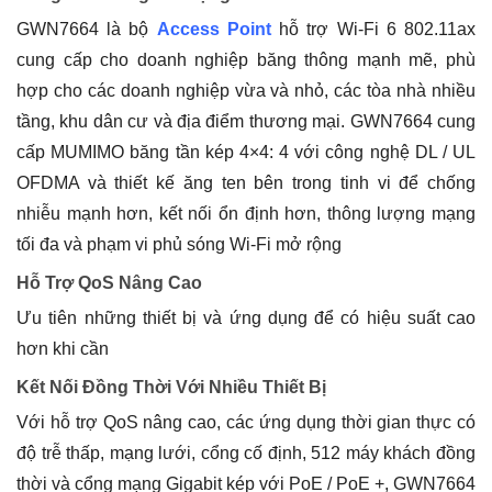
GWN7664 là bộ
Access Point
hỗ trợ Wi-Fi 6 802.11ax
cung cấp cho doanh nghiệp băng thông mạnh mẽ, phù
hợp cho các doanh nghiệp vừa và nhỏ, các tòa nhà nhiều
tầng, khu dân cư và địa điểm thương mại. GWN7664 cung
cấp MUMIMO băng tần kép 4×4: 4 với công nghệ DL / UL
OFDMA và thiết kế ăng ten bên trong tinh vi để chống
nhiễu mạnh hơn, kết nối ổn định hơn, thông lượng mạng
tối đa và phạm vi phủ sóng Wi-Fi mở rộng
Hỗ Trợ QoS Nâng Cao
Ưu tiên những thiết bị và ứng dụng để có hiệu suất cao
hơn khi cần
Kết Nối Đồng Thời Với Nhiều Thiết Bị
Với hỗ trợ QoS nâng cao, các ứng dụng thời gian thực có
độ trễ thấp, mạng lưới, cổng cố định, 512 máy khách đồng
thời và cổng mạng Gigabit kép với PoE / PoE +, GWN7664