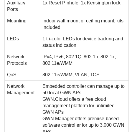
Auxiliary
1x Reset Pinhole, 1x Kensington lock
Ports
Mounting
Indoor wall mount or ceiling mount, kits
included
LEDs
1 tri-color LEDs for device tracking and
status indication
Network
IPv4, IPv6, 802.1Q, 802.1p, 802.1x,
Protocols
802.11e/WMM
QoS
802.11e/WMM, VLAN, TOS
Network
Embedded controller can manage up to
Management
50 local GWN APs
GWN.Cloud offers a free cloud
management platform for unlimited
GWN APs
GWN Manager offers premise-based
software controller for up to 3,000 GWN
APs