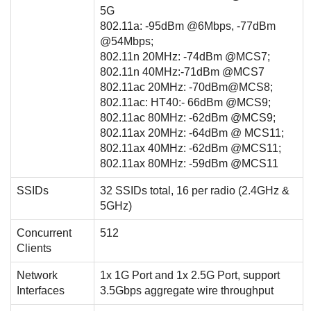
5G
802.11a: -95dBm @6Mbps, -77dBm
@54Mbps;
802.11n 20MHz: -74dBm @MCS7;
802.11n 40MHz:-71dBm @MCS7
802.11ac 20MHz: -70dBm@MCS8;
802.11ac: HT40:- 66dBm @MCS9;
802.11ac 80MHz: -62dBm @MCS9;
802.11ax 20MHz: -64dBm @ MCS11;
802.11ax 40MHz: -62dBm @MCS11;
802.11ax 80MHz: -59dBm @MCS11
SSIDs
32 SSIDs total, 16 per radio (2.4GHz &
5GHz)
Concurrent
512
Clients
Network
1x 1G Port and 1x 2.5G Port, support
Interfaces
3.5Gbps aggregate wire throughput