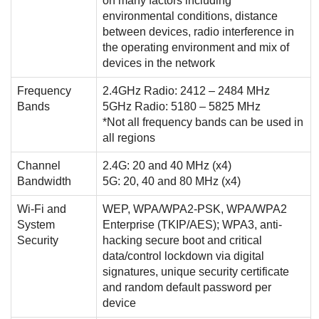
on many factors including
environmental conditions, distance
between devices, radio interference in
the operating environment and mix of
devices in the network
Frequency
2.4GHz Radio: 2412 – 2484 MHz
Bands
5GHz Radio: 5180 – 5825 MHz
*Not all frequency bands can be used in
all regions
Channel
2.4G: 20 and 40 MHz (x4)
Bandwidth
5G: 20, 40 and 80 MHz (x4)
Wi-Fi and
WEP, WPA/WPA2-PSK, WPA/WPA2
System
Enterprise (TKIP/AES); WPA3, anti-
Security
hacking secure boot and critical
data/control lockdown via digital
signatures, unique security certificate
and random default password per
device