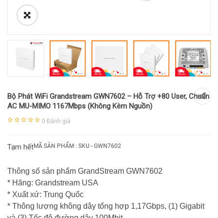
Bộ Phát WiFi Grandstream GWN7602 – Hỗ Trợ +80 User, Chuẩn
AC MU-MIMO 1167Mbps (Không Kèm Nguồn)
0
Đánh giá
Tạm hết
MÃ SẢN PHẨM : SKU -
GWN7602
Thông số sản phẩm GrandStream GWN7602
* Hãng: Grandstream USA
* Xuất xứ: Trung Quốc
* Thông lượng không dây tổng hợp 1,17Gbps, (1) Gigabit
và (3) Tốc độ đường dây 100Mbit.