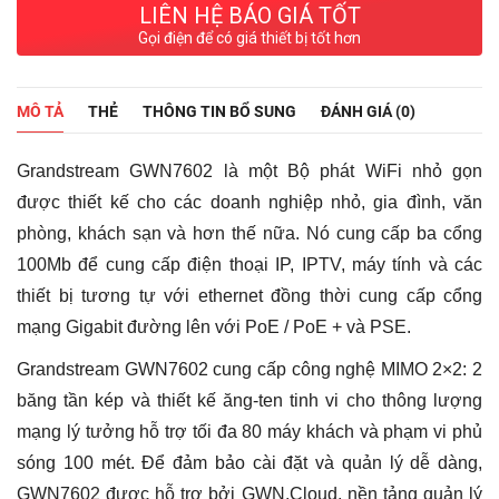
LIÊN HỆ BÁO GIÁ TỐT
Gọi điện để có giá thiết bị tốt hơn
MÔ TẢ
THẺ
THÔNG TIN BỔ SUNG
ĐÁNH GIÁ (0)
Grandstream GWN7602 là một Bộ phát WiFi nhỏ gọn
được thiết kế cho các doanh nghiệp nhỏ, gia đình, văn
phòng, khách sạn và hơn thế nữa. Nó cung cấp ba cổng
100Mb để cung cấp điện thoại IP, IPTV, máy tính và các
thiết bị tương tự với ethernet đồng thời cung cấp cổng
mạng Gigabit đường lên với PoE / PoE + và PSE.
Grandstream GWN7602 cung cấp công nghệ MIMO 2×2: 2
băng tần kép và thiết kế ăng-ten tinh vi cho thông lượng
mạng lý tưởng hỗ trợ tối đa 80 máy khách và phạm vi phủ
sóng 100 mét. Để đảm bảo cài đặt và quản lý dễ dàng,
GWN7602 được hỗ trợ bởi GWN.Cloud, nền tảng quản lý