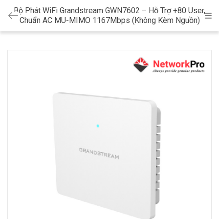
Bộ Phát WiFi Grandstream GWN7602 – Hỗ Trợ +80 User,
Cat
Chuẩn AC MU-MIMO 1167Mbps (Không Kèm Nguồn)