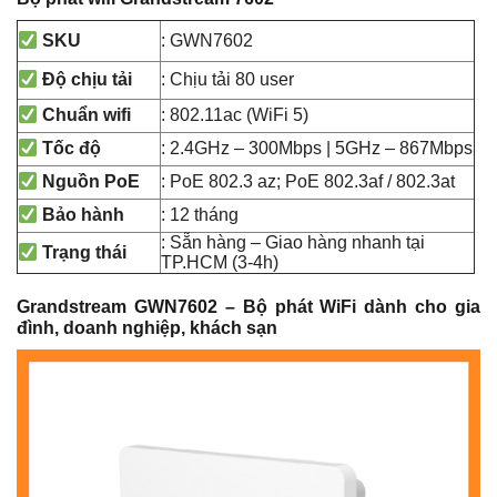
: GWN7602
SKU
: Chịu tải 80 user
Độ chịu tải
: 802.11ac (WiFi 5)
Chuẩn wifi
: 2.4GHz – 300Mbps | 5GHz – 867Mbps
Tốc độ
: PoE
802.3 az; PoE 802.3af / 802.3at
Nguồn PoE
: 12 tháng
Bảo hành
: Sẵn hàng – Giao hàng nhanh tại
Trạng thái
TP.HCM (3-4h)
Grandstream GWN7602 – Bộ phát WiFi dành cho gia
đình, doanh nghiệp, khách sạn