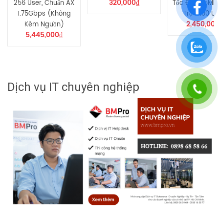
320,000
₫
256 User, Chuẩn AX
Tốc Độ 1775Mb
1.75Gbps (Không
Trợ +100 Us
2,450,00
Kèm Nguồn)
5,445,000
₫
Dịch vụ IT chuyên nghiệp