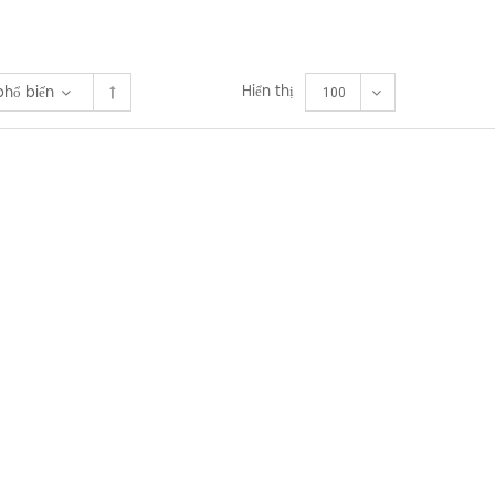
Hiển thị
phổ biến
100