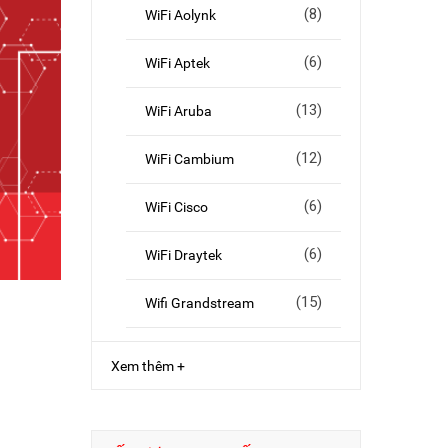
(8)
WiFi Aolynk
(6)
WiFi Aptek
(13)
WiFi Aruba
(12)
WiFi Cambium
(6)
WiFi Cisco
(6)
WiFi Draytek
(15)
Wifi Grandstream
Xem thêm +