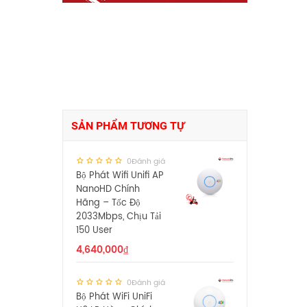
SẢN PHẨM TƯƠNG TỰ
0Đánh giá
Bộ Phát Wifi Unifi AP
NanoHD Chính
Hãng – Tốc Độ
2033Mbps, Chịu Tải
150 User
4,640,000
₫
0Đánh giá
Bộ Phát WiFi UniFi