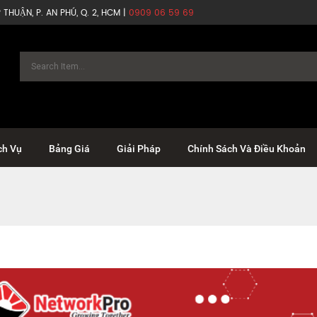
THUẬN, P. AN PHÚ, Q. 2, HCM |
0909 06 59 69
ch Vụ
Bảng Giá
Giải Pháp
Chính Sách Và Điều Khoản