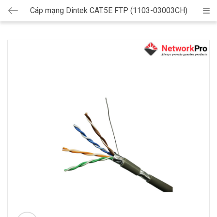
Cáp mạng Dintek CAT.5E FTP (1103-03003CH)
Cat