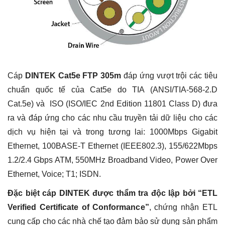
Cáp
DINTEK Cat5e FTP 305m
đáp ứng vượt trội các tiêu
chuẩn quốc tế của Cat5e do TIA (ANSI/TIA-568-2.D
Cat.5e) và ISO (ISO/IEC 2nd Edition 11801 Class D) đưa
ra và đáp ứng cho các nhu cầu truyền tải dữ liệu cho các
dịch vụ hiện tại và trong tương lai: 1000Mbps Gigabit
Ethernet, 100BASE-T Ethernet (IEEE802.3), 155/622Mbps
1.2/2.4 Gbps ATM, 550MHz Broadband Video, Power Over
Ethernet, Voice; T1; ISDN.
Đặc biệt cáp DINTEK được thẩm tra độc lập bởi “ETL
Verified Certificate of Conformance”
, chứng nhận ETL
cung cấp cho các nhà chế tạo đảm bảo sử dụng sản phẩm