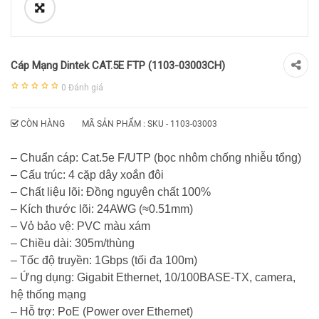
Cáp Mạng Dintek CAT.5E FTP (1103-03003CH)
0
Đánh giá
CÒN HÀNG
MÃ SẢN PHẨM : SKU -
1103-03003
– Chuẩn cáp: Cat.5e F/UTP (bọc nhôm chống nhiễu tổng)
– Cấu trúc: 4 cặp dây xoắn đôi
– Chất liệu lõi: Đồng nguyên chất 100%
– Kích thước lõi: 24AWG (≈0.51mm)
– Vỏ bảo vệ: PVC màu xám
– Chiều dài: 305m/thùng
– Tốc độ truyền: 1Gbps (tối đa 100m)
– Ứng dụng: Gigabit Ethernet, 10/100BASE-TX, camera,
hệ thống mạng
– Hỗ trợ: PoE (Power over Ethernet)