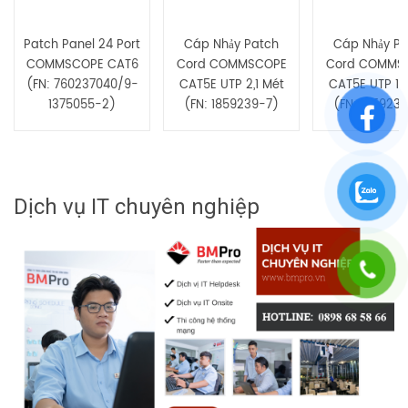
Patch Panel 24 Port
Cáp Nhảy Patch
Cáp Nhảy Pa
COMMSCOPE CAT6
Cord COMMSCOPE
Cord COMMS
(FN: 760237040/9-
CAT5E UTP 2,1 Mét
CAT5E UTP 1,
1375055-2)
(FN: 1859239-7)
(FN: 185923
Dịch vụ IT chuyên nghiệp