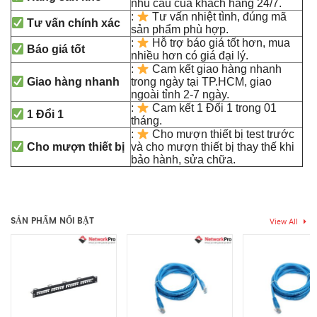
nhu cầu của khách hàng 24/7.
:
Tư vấn nhiệt tình, đúng mã
Tư vấn chính xác
sản phẩm phù hợp.
:
Hỗ trợ báo giá tốt hơn, mua
Báo giá tốt
nhiều hơn có giá đại lý.
:
Cam kết giao hàng nhanh
Giao hàng nhanh
trong ngày tại TP.HCM, giao
ngoài tỉnh 2-7 ngày.
:
Cam kết 1 Đổi 1 trong 01
1 Đổi 1
tháng.
:
Cho mượn thiết bị test trước
Cho mượn thiết bị
và cho mượn thiết bị thay thế khi
bảo hành, sửa chữa.
Thẻ:
884024508/10
,
cáp mạng cat6
,
Cáp mạng Cat6A
,
Cáp
Chưa có đánh giá nào.
mạng Cat6A CommScope
,
dây mạng cat6
SẢN PHẨM NỔI BẬT
View All
Hãy là người đầu tiên nhận xét “Cáp mạng AMP COMMSCOPE
CAT-6A FTP (884024508/10)”
Bạn phải
bđăng nhập
để gửi đánh giá.