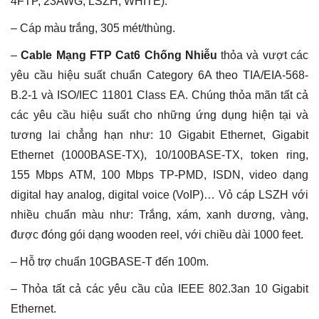
4FTP, 23AWG, LSZH, WHITE).
– Cáp màu trắng, 305 mét/thùng.
–
Cable Mạng FTP Cat6 Chống Nhiễu
thỏa và vượt các
yêu cầu hiệu suất chuẩn Category 6A theo TIA/EIA-568-
B.2-1 và ISO/IEC 11801 Class EA. Chúng thỏa mãn tất cả
các yêu cầu hiệu suất cho những ứng dụng hiện tại và
tương lai chẳng hạn như: 10 Gigabit Ethernet, Gigabit
Ethernet (1000BASE-TX), 10/100BASE-TX, token ring,
155 Mbps ATM, 100 Mbps TP-PMD, ISDN, video dạng
digital hay analog, digital voice (VoIP)… Vỏ cáp LSZH với
nhiều chuẩn màu như: Trắng, xám, xanh dương, vàng,
được đóng gói dạng wooden reel, với chiều dài 1000 feet.
– Hỗ trợ chuẩn 10GBASE-T đến 100m.
– Thỏa tất cả các yêu cầu của IEEE 802.3an 10 Gigabit
Ethernet.