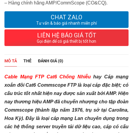
– Hàng chính hãng AMP/CommScope (CO&CQ).
CHAT ZALO
Tư vấn & báo giá nhanh miễn phí
LIÊN HỆ BÁO GIÁ TỐT
Gọi điện để có giá thiết bị tốt hơn
MÔ TẢ
THẺ
ĐÁNH GIÁ (0)
Cable Mạng FTP Cat6 Chống Nhiễu
hay Cáp mạng
xoắn đôi Cat6 Commscope FTP là loại cáp đặc biệt; có
cấu trúc tốt nhất hiện nay được sản xuất bởi AMP. Hiện
nay thương hiệu AMP đã chuyển nhượng cho tập đoàn
Commscope (thành lập năm 1976, trụ sở tại Carolina,
Hoa Kỳ). Đây là loại cáp mạng Lan chuyên dụng trong
các hệ thống server truyền tải dữ liệu cao, cáp có cấu