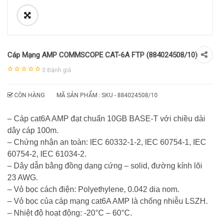
Cáp Mạng AMP COMMSCOPE CAT-6A FTP (884024508/10)
0
Đánh giá
CÒN HÀNG
MÃ SẢN PHẨM : SKU -
884024508/10
– Cáp cat6A AMP đạt chuẩn 10GB BASE-T với chiều dài
dây cáp 100m.
– Chứng nhận an toàn: IEC 60332-1-2, IEC 60754-1, IEC
60754-2, IEC 61034-2.
– Dây dẫn bằng đồng dạng cứng – solid, đường kính lõi
23 AWG.
– Vỏ bọc cách điện: Polyethylene, 0.042 dia nom.
– Vỏ bọc của cáp mạng cat6A AMP là chống nhiễu LSZH.
– Nhiệt độ hoạt động: -20°C – 60°C.