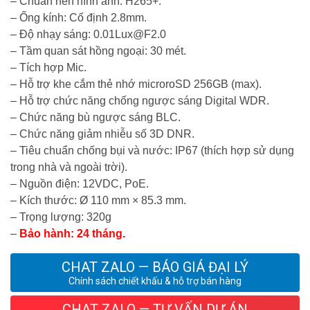
– Chuẩn nén hình ảnh: H265+.
– Ống kính: Cố định 2.8mm.
– Độ nhạy sáng: 0.01Lux@F2.0
– Tầm quan sát hồng ngoại: 30 mét.
– Tích hợp Mic.
– Hỗ trợ khe cắm thẻ nhớ microroSD 256GB (max).
– Hỗ trợ chức năng chống ngược sáng Digital WDR.
– Chức năng bù ngược sáng BLC.
– Chức năng giảm nhiễu số 3D DNR.
– Tiêu chuẩn chống bụi và nước: IP67 (thích hợp sử dụng
trong nhà và ngoài trời).
– Nguồn điện: 12VDC, PoE.
– Kích thước: Ø 110 mm × 85.3 mm.
– Trọng lượng: 320g
–
Bảo hành: 24 tháng.
CHAT ZALO — BÁO GIÁ ĐẠI LÝ
Chính sách chiết khấu & hỗ trợ bán hàng
CHAT ZALO — TƯ VẤN DỰ ÁN