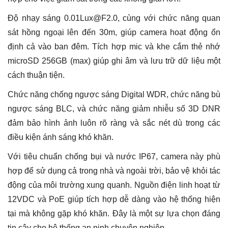
Độ nhạy sáng 0.01Lux@F2.0, cùng với chức năng quan
sát hồng ngoại lên đến 30m, giúp camera hoạt động ổn
định cả vào ban đêm. Tích hợp mic và khe cắm thẻ nhớ
microSD 256GB (max) giúp ghi âm và lưu trữ dữ liệu một
cách thuận tiện.
Chức năng chống ngược sáng Digital WDR, chức năng bù
ngược sáng BLC, và chức năng giảm nhiễu số 3D DNR
đảm bảo hình ảnh luôn rõ ràng và sắc nét dù trong các
điều kiện ánh sáng khó khăn.
Với tiêu chuẩn chống bụi và nước IP67, camera này phù
hợp để sử dụng cả trong nhà và ngoài trời, bảo vệ khỏi tác
động của môi trường xung quanh. Nguồn điện linh hoạt từ
12VDC và PoE giúp tích hợp dễ dàng vào hệ thống hiện
tại mà không gặp khó khăn. Đây là một sự lựa chọn đáng
tin cậy cho hệ thống an ninh chuyên nghiệp.