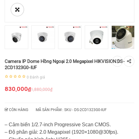
Camera IP Dome Hồng Ngoại 2.0 Megapixel HIKVISION DS-
2CD1323G0-IUF
0
Đánh giá
830,000
₫
1,880,000
₫
CÒN HÀNG
MÃ SẢN PHẨM : SKU -
DS-2CD1323G0-IUF
– Cảm biến 1/2.7-inch Progressive Scan CMOS.
– Độ phân giải: 2.0 Megapixel (1920×1080@30fps).