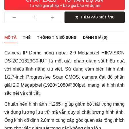
Tư vấn giải pháp + báo giá bảo vệ dự án
Camera
THÊM VÀO GIỎ HÀNG
IP
Dome
hồng
ngoại
MÔ TẢ
THẺ
THÔNG TIN BỔ SUNG
ĐÁNH GIÁ (0)
2.0
Megapixel
HIKVISION
Camera IP Dome hồng ngoại 2.0 Megapixel HIKVISION
DS-
2CD1323G0-
DS-2CD1323G0-IUF là một giải pháp giám sát hiệu quả
IUF
với nhiều tính năng ưu việt. Sử dụng cảm biến hình ảnh
số
lượng
1/2.7-inch Progressive Scan CMOS, camera đạt độ phân
giải 2.0 Megapixel (1920×1080@30fps), mang lại hình ảnh
sắc nét và chi tiết.
Chuẩn nén hình ảnh H.265+ giúp giảm bớt tải trọng mạng
và dung lượng lưu trữ mà vẫn duy trì chất lượng hình ảnh.
Ống kính cố định 2.8mm cung cấp góc quan sát rộng, thích
hợp cho việc giám sát trong các không gian lớn.