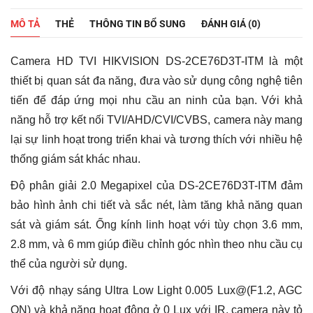
ngoại
2.0
MÔ TẢ
THẺ
THÔNG TIN BỔ SUNG
ĐÁNH GIÁ (0)
Megapixel
HIKVISION
DS-
Camera HD TVI HIKVISION DS-2CE76D3T-ITM là một
2CE76D3T-
ITM
thiết bị quan sát đa năng, đưa vào sử dụng công nghệ tiên
số
tiến để đáp ứng mọi nhu cầu an ninh của bạn. Với khả
lượng
năng hỗ trợ kết nối TVI/AHD/CVI/CVBS, camera này mang
lại sự linh hoạt trong triển khai và tương thích với nhiều hệ
thống giám sát khác nhau.
Độ phân giải 2.0 Megapixel của DS-2CE76D3T-ITM đảm
bảo hình ảnh chi tiết và sắc nét, làm tăng khả năng quan
sát và giám sát. Ống kính linh hoạt với tùy chọn 3.6 mm,
2.8 mm, và 6 mm giúp điều chỉnh góc nhìn theo nhu cầu cụ
thể của người sử dụng.
Với độ nhạy sáng Ultra Low Light 0.005 Lux@(F1.2, AGC
ON) và khả năng hoạt động ở 0 Lux với IR, camera này tỏ