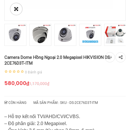
Camera Dome Hồng Ngoại 2.0 Megapixel HIKVISION DS-
2CE76D3T-ITM
0
Đánh giá
580,000
₫
1,170,000
₫
CÒN HÀNG
MÃ SẢN PHẨM : SKU -
DS-2CE76D3T-ITM
– Hỗ trợ kết nối TVI/AHD/CVI/CVBS.
– Độ phân giải: 2.0 Megapixel.