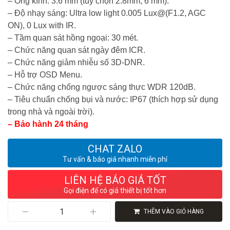
– Ống kính: 3.6 mm (tùy chọn 2.8mm, 6 mm).
– Độ nhạy sáng: Ultra low light 0.005 Lux@(F1.2, AGC
ON), 0 Lux with IR.
– Tầm quan sát hồng ngoại: 30 mét.
– Chức năng quan sát ngày đêm ICR.
– Chức năng giảm nhiễu số 3D-DNR.
– Hỗ trợ OSD Menu.
– Chức năng chống ngược sáng thực WDR 120dB.
– Tiêu chuẩn chống bụi và nước: IP67 (thích hợp sử dụng
trong nhà và ngoài trời).
– Bảo hành 24 tháng
CHAT ZALO
Tư vấn & báo giá nhanh miễn phí
LIÊN HỆ BÁO GIÁ TỐT
Gọi điện để có giá thiết bị tốt hơn
Camera
THÊM VÀO GIỎ HÀNG
Dome
hồng