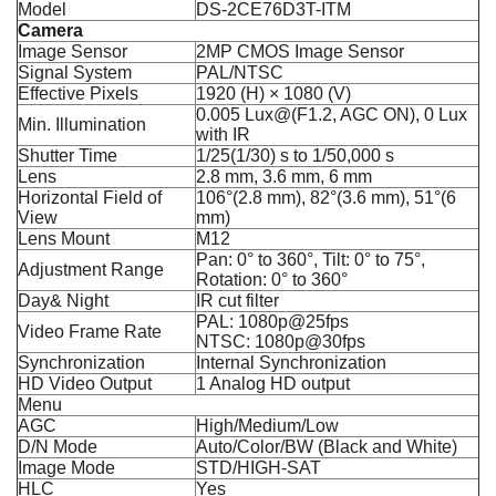
Model
DS-2CE76D3T-ITM
Camera
Image Sensor
2MP CMOS Image Sensor
Signal System
PAL/NTSC
Effective Pixels
1920 (H) × 1080 (V)
0.005 Lux@(F1.2, AGC ON), 0 Lux
Min. Illumination
with IR
Shutter Time
1/25(1/30) s to 1/50,000 s
Lens
2.8 mm, 3.6 mm, 6 mm
Horizontal Field of
106°(2.8 mm), 82°(3.6 mm), 51°(6
View
mm)
Lens Mount
M12
Pan: 0° to 360°, Tilt: 0° to 75°,
Adjustment Range
Rotation: 0° to 360°
Day& Night
IR cut filter
PAL: 1080p@25fps
Video Frame Rate
NTSC: 1080p@30fps
Synchronization
Internal Synchronization
HD Video Output
1 Analog HD output
Menu
AGC
High/Medium/Low
D/N Mode
Auto/Color/BW (Black and White)
Image Mode
STD/HIGH-SAT
HLC
Yes