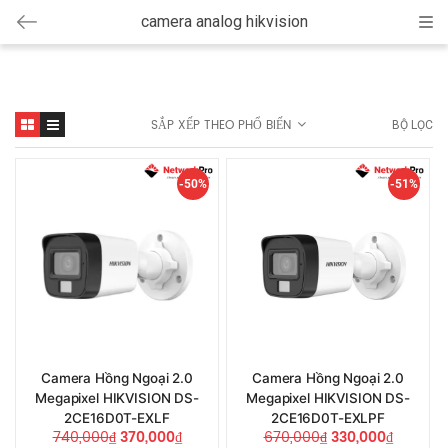
camera analog hikvision
Cat
SẮP XẾP THEO PHỔ BIẾN
BỘ LỌC
-50%
-51%
Camera Hồng Ngoại 2.0
Camera Hồng Ngoại 2.0
Megapixel HIKVISION DS-
Megapixel HIKVISION DS-
2CE16D0T-EXLF
2CE16D0T-EXLPF
740,000
₫
370,000
₫
670,000
₫
330,000
₫