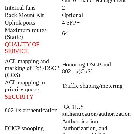
Out-of-Band Management
Internal fans
2
Rack Mount Kit
Optional
Uplink ports
4 SFP+
Maximum routes
64
(Static)
QUALITY OF
SERVICE
ACL mapping and
Honoring DSCP and
marking of ToS/DSCP
802.1p(CoS)
(COS)
ACL mapping to
Traffic shaping/metering
priority queue
SECURITY
RADIUS
802.1x authentication
authentication/authorization
Authentication,
DHCP snooping
Authorization, and