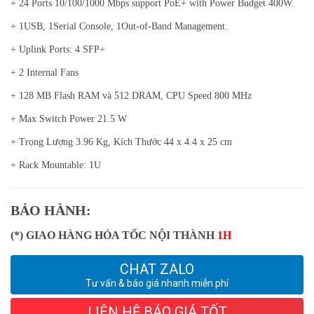
+ 24 Ports 10/100/1000 Mbps support PoE+ with Power Budget 400W.
+ 1USB, 1Serial Console, 1Out-of-Band Management.
+ Uplink Ports: 4 SFP+
+ 2 Internal Fans
+ 128 MB Flash RAM và 512 DRAM, CPU Speed 800 MHz
+ Max Switch Power 21.5 W
+ Trọng Lượng 3.96 Kg, Kích Thước 44 x 4.4 x 25 cm
+ Rack Mountable: 1U
BẢO HÀNH:
(*) GIAO HÀNG HỎA TỐC NỘI THÀNH
1H
CHAT ZALO
Tư vấn & báo giá nhanh miễn phí
LIÊN HỆ BÁO GIÁ TỐT