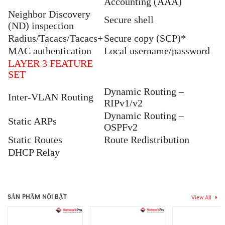
Accounting (AAA)
Neighbor Discovery
Secure shell
(ND) inspection
Radius/Tacacs/Tacacs+
Secure copy (SCP)*
MAC authentication
Local username/password
LAYER 3 FEATURE
SET
Dynamic Routing –
Inter-VLAN Routing
RIPv1/v2
Dynamic Routing –
Static ARPs
OSPFv2
Static Routes
Route Redistribution
DHCP Relay
Chưa có đánh giá nào.
SẢN PHẨM NỔI BẬT
View All
Hãy là người đầu tiên nhận xét “Thiết bị chuyển mạch Cambium
Cnmatrix EX2028-P”
Bạn phải
bđăng nhập
để gửi đánh giá.