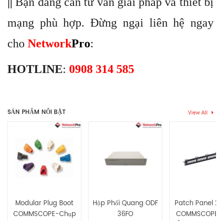
||
Bạn đang cần tư vấn giải pháp và thiết bị
mạng phù hợp. Đừng ngại liên hệ ngay
cho
Network
Pro
:
HOTLINE
:
0908 314 585
Thẻ:
DINTEK
,
dụng cụ thi công mạng
Chưa có đánh giá nào.
SẢN PHẨM NỔI BẬT
View All
Hãy là người đầu tiên nhận xét “Bộ dụng cụ thi công cáp mạng
Dintek (6106-01003)”
Bạn phải
bđăng nhập
để gửi đánh giá.
Modular Plug Boot
Hộp Phối Quang ODF
Patch Panel 2
COMMSCOPE-Chụp
36FO
COMMSCOPE 