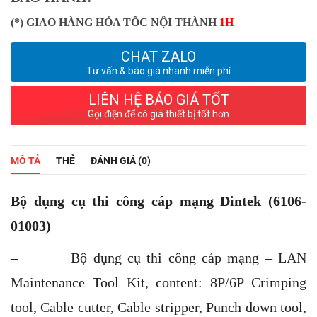
(*) GIAO HÀNG HỎA TỐC NỘI THÀNH
1H
CHAT ZALO
Tư vấn & báo giá nhanh miễn phí
LIÊN HỆ BÁO GIÁ TỐT
Gọi điện để có giá thiết bị tốt hơn
MÔ TẢ
THẺ
ĐÁNH GIÁ (0)
Bộ dụng cụ thi công cáp mạng Dintek (6106-
01003)
– Bộ dụng cụ thi công cáp mạng – LAN
Maintenance Tool Kit, content: 8P/6P Crimping
tool, Cable cutter, Cable stripper, Punch down tool,