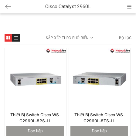
Cisco Catalyst 2960L
Cat
SẮP XẾP THEO PHỔ BIẾN
BỘ LỌC
Thiết Bị Switch Cisco WS-
Thiết Bị Switch Cisco WS-
C2960L-8PS-LL
C2960L-8TS-LL
Đọc tiếp
Đọc tiếp