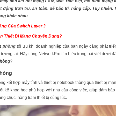
máy tính kết nối mạng LAN, Wifi. Đặc biệt, mô hình mạng 
t động trơn tru, an toàn, dễ bảo trì, nâng cấp. Tuy nhiên, 
hòng khác nhau.
ăng Của Switch Layer 3
ọn Thiết Bị Mạng Chuyên Dụng?
n phòng
tối ưu khi doanh nghiệp của bạn ngày càng phát triển
 tương lai. Hãy cùng NetworkPro tìm hiểu trong bài viết dưới đâ
phòng
?
phòng
g kết hợp máy tính và thiết bị notebook thông qua thiết bị mạ
t kế khoa học phù hợp với nhu cầu công việc, giúp đảm bảo
g chục, hàng trăm thiết bị cùng lúc.