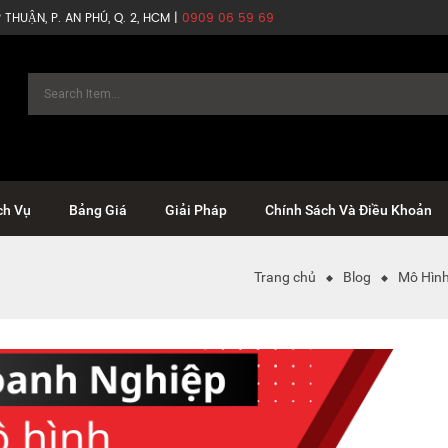
THUẬN, P. AN PHÚ, Q. 2, HCM |
0909 06 59 69
ch Vụ
Bảng Giá
Giải Pháp
Chính Sách Và Điều Khoản
Trang chủ
Blog
Mô Hình