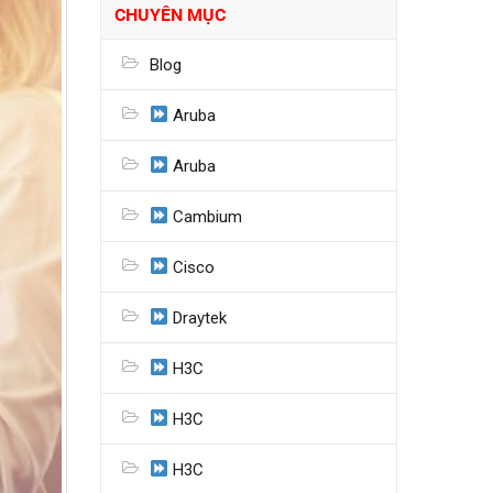
CHUYÊN MỤC
Blog
Aruba
Aruba
Cambium
Cisco
Draytek
H3C
H3C
H3C