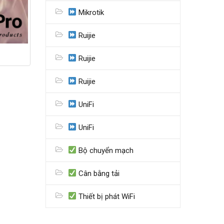
Mikrotik
Ruijie
Ruijie
Ruijie
UniFi
UniFi
Bộ chuyển mạch
Cân bằng tải
Thiết bị phát WiFi