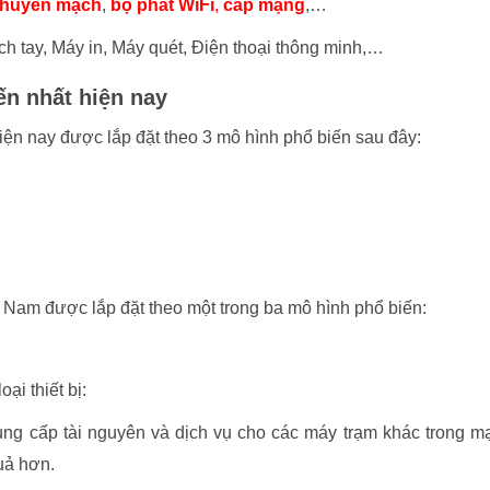
 chuyển mạch
,
bộ phát WiFi
,
cáp mạng
,…
ch tay, Máy in, Máy quét, Điện thoại thông minh,…
n nhất hiện nay
iện nay được lắp đặt theo 3 mô hình phổ biến sau đây:
 Nam được lắp đặt theo một trong ba mô hình phổ biến:
i thiết bị:
ung cấp tài nguyên và dịch vụ cho các máy trạm khác trong m
uả hơn.