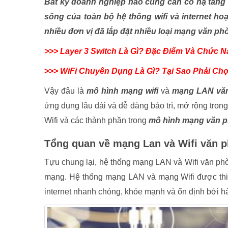
Bất kỳ doanh nghiệp nào cũng cần có hạ tầng 
sống của toàn bộ hệ thống wifi và internet hoạ
nhiều đơn vị đã lắp đặt nhiều loại mạng văn p
>>> Layer 3 Switch Là Gì? Đặc Điểm Và Chức N
>>>
WiFi Chuyên Dụng Là Gì? Tại Sao Phải Ch
Vậy đâu là
mô hình mạng wifi
và
mạng LAN vă
ứng dụng lâu dài và dễ dàng bảo trì, mở rộng trong
Wifi và các thành phần trong
mô hình mạng văn 
Tổng quan về mạng Lan và Wifi văn 
Tựu chung lại, hệ thống mạng LAN và Wifi văn phòn
mạng. Hệ thống mạng LAN và mạng Wifi được thiế
internet nhanh chóng, khỏe mạnh và ổn định bởi hàn