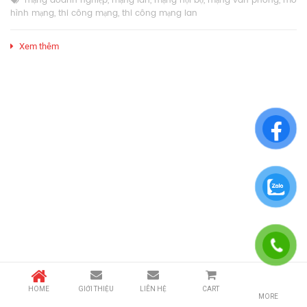
mạng doanh nghiệp
,
mạng lan
,
mạng nội bộ
,
mạng văn phòng
,
mô
hình mạng
,
thi công mạng
,
thi công mạng lan
Xem thêm
HOME
GIỚI THIỆU
LIÊN HỆ
CART
MORE