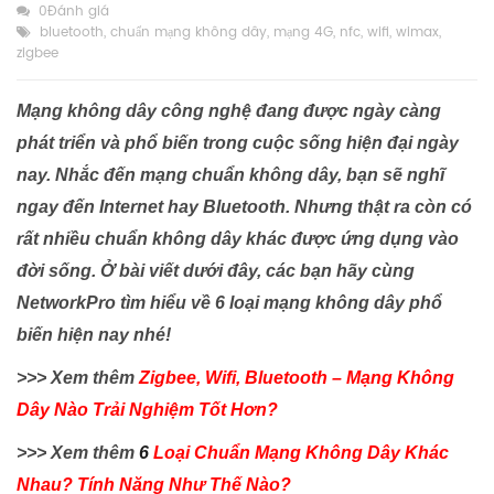
0Đánh giá
bluetooth
,
chuẩn mạng không dây
,
mạng 4G
,
nfc
,
wifi
,
wimax
,
zigbee
Mạng không dây công nghệ đang được ngày càng
phát triển và phổ biến trong cuộc sống hiện đại ngày
nay. Nhắc đến mạng chuẩn không dây, bạn sẽ nghĩ
ngay đến Internet hay Bluetooth. Nhưng thật ra còn có
rất nhiều chuẩn không dây khác được ứng dụng vào
đời sống. Ở bài viết dưới đây, các bạn hãy cùng
NetworkPro tìm hiểu về 6 loại mạng không dây phổ
biến hiện nay nhé!
>>> Xem thêm
Zigbee, Wifi, Bluetooth – Mạng Không
Dây Nào Trải Nghiệm Tốt Hơn?
>>> Xem thêm
6
Loại Chuẩn Mạng Không Dây Khác
Nhau? Tính Năng Như Thế Nào?