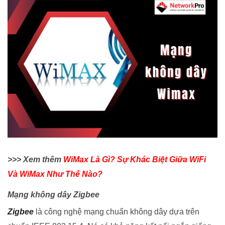
>>> Xem thêm
WiMax Là Gì? Sự Khác Biệt Giữa WiFi
Và WiMax Như Thế Nào?
Mạng không dây Zigbee
Zigbee
là công nghệ mạng chuẩn không dây dựa trên