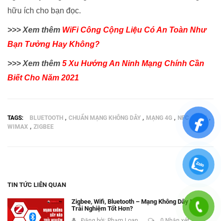
hữu ích cho bạn đọc.
>>> Xem thêm
WiFi Công Cộng Liệu Có An Toàn Như
Bạn Tưởng Hay Không?
>>> Xem thêm
5 Xu Hướng An Ninh Mạng Chính Cần
Biết Cho Năm 2021
,
,
,
,
,
TAGS:
BLUETOOTH
CHUẨN MẠNG KHÔNG DÂY
MẠNG 4G
NFC
WIFI
,
WIMAX
ZIGBEE
TIN TỨC LIÊN QUAN
Zigbee, Wifi, Bluetooth – Mạng Không Dây Nào
Trải Nghiệm Tốt Hơn?
Đăng bởi:
Phạm Loan
0 Nhận xét