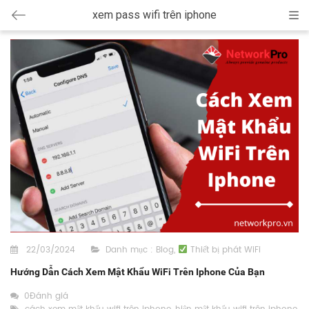
xem pass wifi trên iphone
Cat
22/03/2024
Danh mục :
Blog
,
Thiết bị phát WiFi
Hướng Dẫn Cách Xem Mật Khẩu WiFi Trên Iphone Của Bạn
0Đánh giá