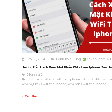
22/03/2024
Danh mục :
Blog
,
Thiết bị phát WiF
Hướng Dẫn Cách Xem Mật Khẩu WiFi Trên Iphone Của B
0Đánh giá
cách xem mật khẩu wifi trên iphone
,
hiện mật khẩu wifi t
xem mật khẩu wifi trên iphone
,
xem pass wifi trên iphone
Xem thêm