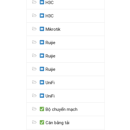
H3C
H3C
Mikrotik
Ruijie
Ruijie
Ruijie
UniFi
UniFi
Bộ chuyển mạch
Cân bằng tải