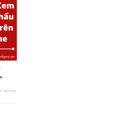
i
ạn
rên iphone
,