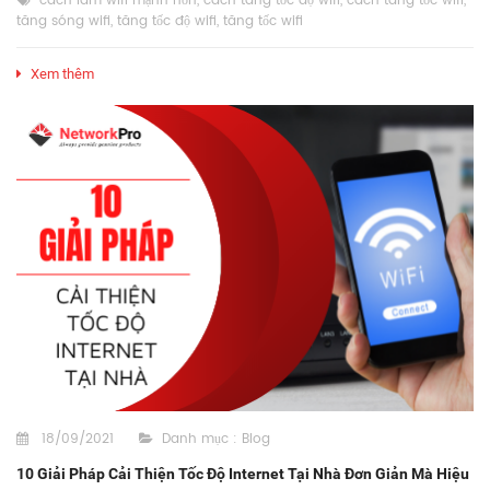
cách làm wifi mạnh hơn
,
cách tăng tốc độ wifi
,
cách tăng tốc wifi
,
tăng sóng wifi
,
tăng tốc độ wifi
,
tăng tốc wifi
Xem thêm
18/09/2021
Danh mục :
Blog
10 Giải Pháp Cải Thiện Tốc Độ Internet Tại Nhà Đơn Giản Mà Hiệu