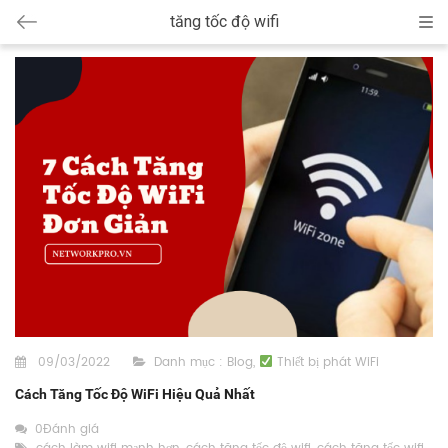
tăng tốc độ wifi
Cat
09/03/2022
Danh mục :
Blog
,
Thiết bị phát WiFi
Cách Tăng Tốc Độ WiFi Hiệu Quả Nhất
0Đánh giá