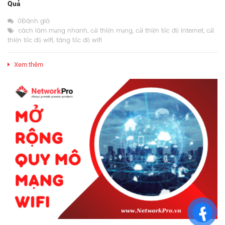
Quả
0Đánh giá
cách làm mạng nhanh
,
cải thiện mạng
,
cải thiện tốc độ Internet
,
cải
thiện tốc độ wifi
,
tăng tốc độ wifi
Xem thêm