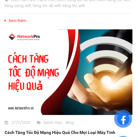
cách làm wifi mạnh hơn
,
cách tăng tốc độ wifi
,
cách tăng tốc wifi
,
tăng sóng wifi
,
tăng tốc độ wifi
,
tăng tốc wifi
Xem thêm
27/11/2021
Danh mục :
Blog
Cách Tăng Tốc Độ Mạng Hiệu Quả Cho Mọi Loại Máy Tính