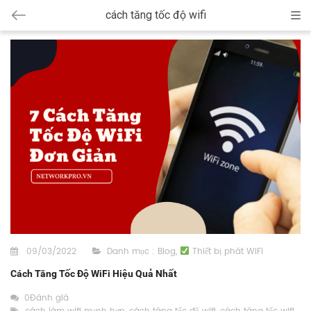
cách tăng tốc độ wifi
Cat
09/03/2022
Danh mục :
Blog
,
Thiết bị phát WiFi
Cách Tăng Tốc Độ WiFi Hiệu Quả Nhất
0Đánh giá