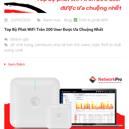
23/05/2021
Danh mục :
Blog
,
Thiết bị phát WiFi
Top Bộ Phát WiFi Trên 200 User Được Ưa Chuộng Nhất
0Đánh giá
AP chất lượng
,
cambium
,
chịu tải hơn 100 users
,
ruijie
,
thiết bị chất
lượng
,
unifi
Xem thêm