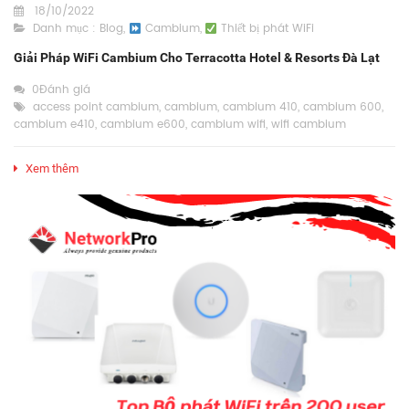
18/10/2022
Danh mục :
Blog
,
Cambium
,
Thiết bị phát WiFi
Giải Pháp WiFi Cambium Cho Terracotta Hotel & Resorts Đà Lạt
0Đánh giá
access point cambium
,
cambium
,
cambium 410
,
cambium 600
,
cambium e410
,
cambium e600
,
cambium wifi
,
wifi cambium
Xem thêm