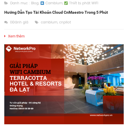
Danh mục :
Blog
,
Cambium
,
Thiết bị phát WiFi
Hướng Dẫn Tạo Tài Khoản Cloud CnMaestro Trong 5 Phút
0Đánh giá
cambium
,
cnpilot
Xem thêm