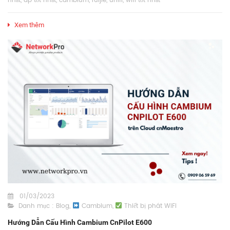
nhất
,
ap tốt nhất
,
cambium
,
ruijie
,
unifi
,
wifi tốt nhất
Xem thêm
01/03/2023
Danh mục :
Blog
,
Cambium
,
Thiết bị phát WiFi
Hướng Dẫn Cấu Hình Cambium CnPilot E600