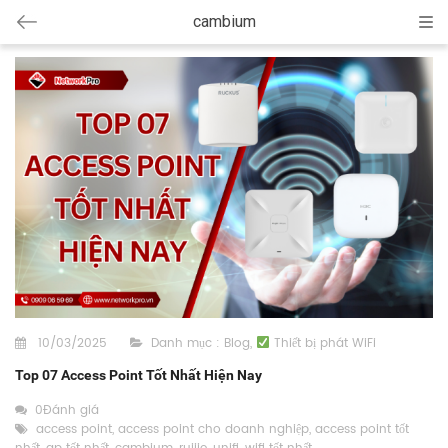
cambium
Cat
10/03/2025
Danh mục :
Blog
,
Thiết bị phát WiFi
Top 07 Access Point Tốt Nhất Hiện Nay
0Đánh giá
access point
,
access point cho doanh nghiệp
,
access point tốt