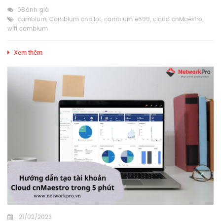
0Đánh giá
cambium
,
Cambium cnpilot
,
cambium e600
,
cloud cnMaestro
,
wifi cambium
Xem thêm
21/02/2023