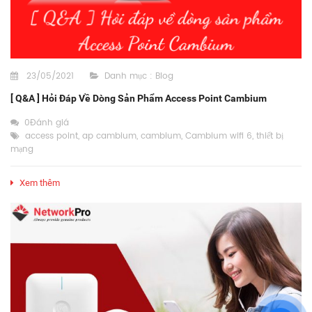
23/05/2021
Danh mục :
Blog
[ Q&A ] Hỏi Đáp Về Dòng Sản Phẩm Access Point Cambium
0Đánh giá
access point
,
ap cambium
,
cambium
,
Cambium wifi 6
,
thiết bị
mạng
Xem thêm