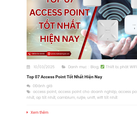
10/03/2025
Danh mục :
Blog
,
Thiết bị phát WiFi
Top 07 Access Point Tốt Nhất Hiện Nay
0Đánh giá
access point
,
access point cho doanh nghiệp
,
access poi
nhất
,
ap tốt nhất
,
cambium
,
ruijie
,
unifi
,
wifi tốt nhất
Xem thêm