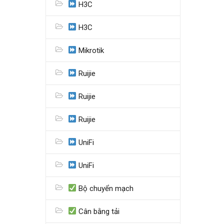
H3C
H3C
Mikrotik
Ruijie
Ruijie
Ruijie
UniFi
UniFi
Bộ chuyển mạch
Cân bằng tải