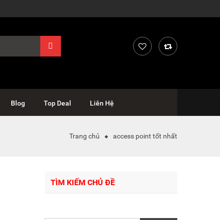
Blog
Top Deal
Liên Hệ
Trang chủ
access point tốt nhất
TÌM KIẾM CHỦ ĐỀ
Tìm
kiếm: