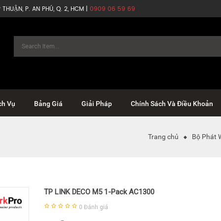
THUẬN, P. AN PHÚ, Q. 2, HCM |
0909 06 59 69
ch Vụ
Bảng Giá
Giải Pháp
Chính Sách Và Điều Khoản
Trang chủ
Bộ Phát 
TP LINK DECO M5 1-Pack AC1300
0
Đánh giá