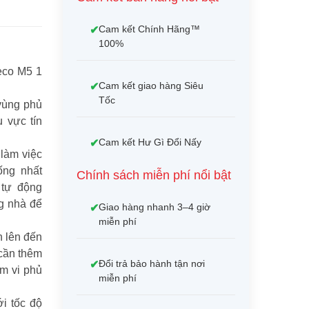
Cam kết Chính Hãng™
100%
eco M5 1
Cam kết giao hàng Siêu
Tốc
 vùng phủ
 vực tín
Cam kết Hư Gì Đổi Nấy
 làm việc
ống nhất
Chính sách miễn phí nổi bật
 tự động
g nhà để
Giao hàng nhanh 3–4 giờ
miễn phí
h lên đến
 cần thêm
Đổi trả bảo hành tận nơi
m vi phủ
miễn phí
i tốc độ