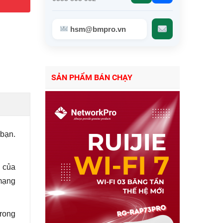
hsm@bmpro.vn
SẢN PHẨM BÁN CHẠY
 bạn.
o của
mạng
trong