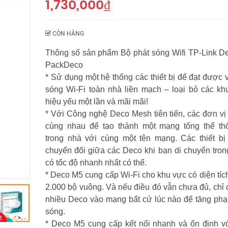
1,730,000
₫
CÒN HÀNG
Thông số sản phẩm Bộ phát sóng Wifi TP-Link D
PackDeco
* Sử dụng một hệ thống các thiết bị để đạt được
sóng Wi-Fi toàn nhà liền mạch – loại bỏ các khu
hiệu yếu một lần và mãi mãi!
* Với Công nghệ Deco Mesh tiên tiến, các đơn vị
cùng nhau để tạo thành một mạng tổng thể th
trong nhà với cùng một tên mạng. Các thiết bị
chuyển đổi giữa các Deco khi bạn di chuyển tron
có tốc độ nhanh nhất có thể.
* Deco M5 cung cấp Wi-Fi cho khu vực có diện tíc
2.000 bộ vuông. Và nếu điều đó vẫn chưa đủ, chỉ
nhiều Deco vào mạng bất cứ lúc nào để tăng phạ
sóng.
* Deco M5 cung cấp kết nối nhanh và ổn định vớ