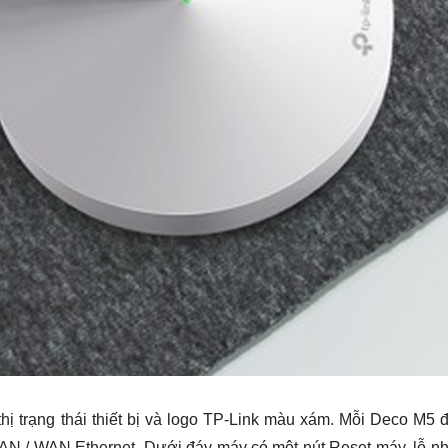
hị trạng thái thiết bị và logo TP-Link màu xám. Mỗi Deco M5
LAN / WAN Ethernet. Dưới đáy máy có một nút Reset máy, lỗ n