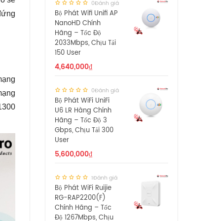
0Đánh giá
Bộ Phát Wifi Unifi AP
 đứng
NanoHD Chính
Hãng – Tốc Độ
2033Mbps, Chịu Tải
150 User
4,640,000
₫
mạng
0Đánh giá
mạng
Bộ Phát WiFi UniFi
C1300
U6 LR Hàng Chính
Hãng – Tốc Độ 3
Gbps, Chịu Tải 300
User
5,600,000
₫
1Đánh giá
Bộ Phát WiFi Ruijie
RG-RAP2200(F)
Chính Hãng – Tốc
Độ 1267Mbps, Chịu