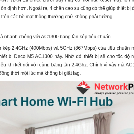
ổn định hơn. Ngoài ra, 4 chân cao su cũng có thể giúp thiết bị
ặt trên các bề mặt thông thường chứ không phải tường.
 và nhanh chóng với AC1300 băng tần kép tiêu chuẩn
n kép 2.4GHz (400Mbps) và 5GHz (867Mbps) của tiêu chuẩn 
iết bị Deco M5 AC1300 này. Nhờ đó, thiết bị sẽ cho tốc độ 
ễu khi kết nối với cùng băng tần 2.4Ghz. Chính vì vậy mà A
đồng thời một lúc mà không bị giật lag.