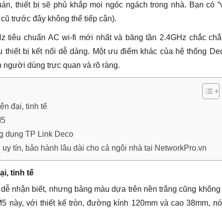
uán, thiết bị sẽ phủ khắp mọi ngóc ngách trong nhà. Bạn có 
cũ trước đây không thể tiếp cận).
z tiêu chuẩn AC wi-fi mới nhất và băng tần 2.4GHz chắc chắ
 thiết bị kết nối dễ dàng. Một ưu điểm khác của hệ thống De
 người dùng trực quan và rõ ràng.
n đại, tinh tế
M5
ứng dụng TP Link Deco
 tín, bảo hành lâu dài cho cả ngôi nhà tại NetworkPro.vn
i, tinh tế
 dễ nhận biết, nhưng bảng màu dựa trên nền trắng cũng khôn
M5 này, với thiết kế tròn, đường kính 120mm và cao 38mm, n