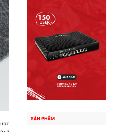
SẢN PHẨM
 được
hỏ sẽ