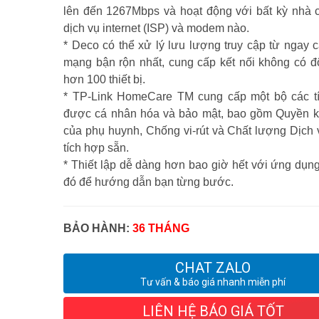
lên đến 1267Mbps và hoạt động với bất kỳ nhà 
dịch vụ internet (ISP) và modem nào.
* Deco có thể xử lý lưu lượng truy cập từ ngay 
mạng bận rộn nhất, cung cấp kết nối không có độ
hơn 100 thiết bị.
* TP-Link HomeCare TM cung cấp một bộ các t
được cá nhân hóa và bảo mật, bao gồm Quyền k
của phụ huynh, Chống vi-rút và Chất lượng Dịch 
tích hợp sẵn.
* Thiết lập dễ dàng hơn bao giờ hết với ứng dụn
đó để hướng dẫn bạn từng bước.
BẢO HÀNH:
36 THÁNG
CHAT ZALO
Tư vấn & báo giá nhanh miễn phí
LIÊN HỆ BÁO GIÁ TỐT