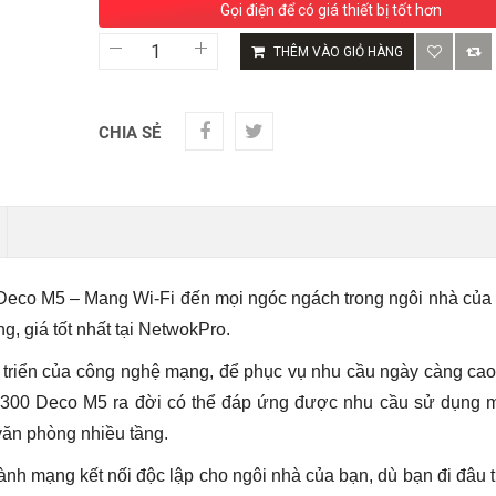
Gọi điện để có giá thiết bị tốt hơn
TP
THÊM VÀO GIỎ HÀNG
LINK
DECO
M5
1-
CHIA SẺ
Pack
AC1300
số
lượng
Deco M5 – Mang Wi-Fi đến mọi ngóc ngách trong ngôi nhà của
, giá tốt nhất tại NetwokPro.
át triển của công nghệ mạng, để phục vụ nhu cầu ngày càng ca
1300 Deco M5 ra đời có thể đáp ứng được nhu cầu sử dụng 
văn phòng nhiều tầng.
hành mạng kết nối độc lập cho ngôi nhà của bạn, dù bạn đi đâu 