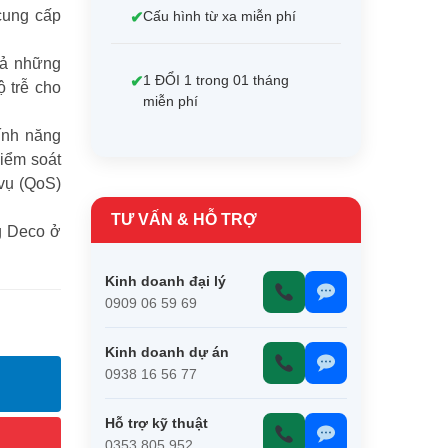
cung cấp
Cấu hình từ xa miễn phí
cả những
1 ĐỔI 1 trong 01 tháng
 trễ cho
miễn phí
ính năng
iểm soát
vụ (QoS)
TƯ VẤN & HỖ TRỢ
g Deco ở
Kinh doanh đại lý
0909 06 59 69
Kinh doanh dự án
0938 16 56 77
Hỗ trợ kỹ thuật
0353 805 952