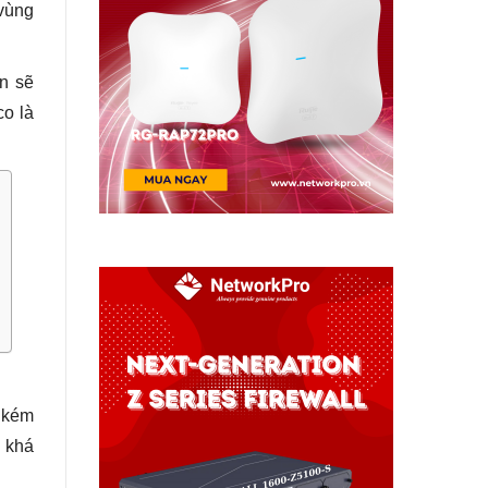
“vùng
n sẽ
co là
g kém
ó khá