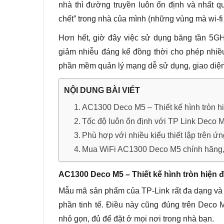
nhà thì đường truyền luôn ổn định và nhất q
chết” trong nhà của mình (những vùng mà wi-fi 
Hơn hết, giờ đây việc sử dụng băng tần 5GH
giảm nhiễu đáng kể đồng thời cho phép nhiều
phần mềm quản lý mạng dễ sử dụng, giao diện
NỘI DUNG BÀI VIẾT
AC1300 Deco M5 – Thiết kế hình tròn hiệ
Tốc độ luôn ổn định với TP Link Deco 
Phù hợp với nhiều kiểu thiết lập trên 
Mua WiFi AC1300 Deco M5 chính hãng, uy
AC1300 Deco M5 – Thiết kế hình tròn hiện đạ
Mẫu mã sản phẩm của TP-Link rất đa dạng và
phần tinh tế. Điều này cũng đúng trên Deco 
nhỏ gọn, đủ để đặt ở mọi nơi trong nhà bạn.