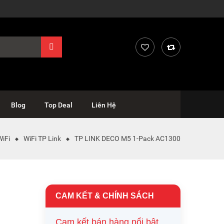
Blog
Top Deal
Liên Hệ
WiFi
WiFi TP Link
TP LINK DECO M5 1-Pack AC1300
CAM KẾT & CHÍNH SÁCH
Cam kết bán hàng nổi bật