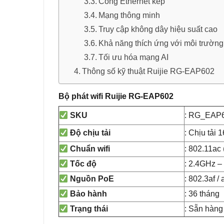
Cổng Ethernet kép
Mạng thông minh
Truy cập không dây hiệu suất cao
Khả năng thích ứng với môi trường 
Tối ưu hóa mạng AI
Thông số kỹ thuật Ruijie RG-EAP602
Bộ phát wifi Ruijie RG-EAP602
: RG_EAP
SKU
: Chịu tải 
Độ chịu tải
: 802.11ac 
Chuẩn wifi
: 2.4GHz 
Tốc độ
: 802.3af 
Nguồn PoE
: 36 tháng
Bảo hành
: Sẵn hàng
Trạng thái