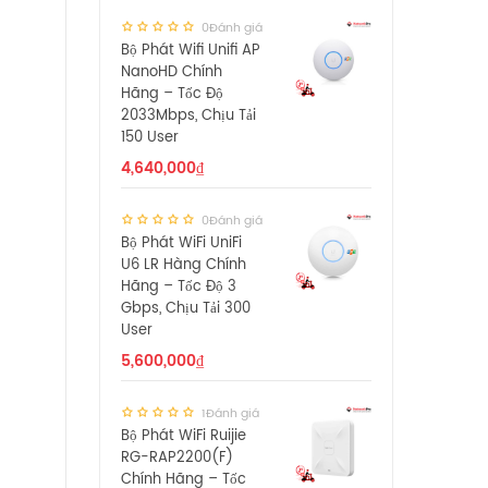
0Đánh giá
Bộ Phát Wifi Unifi AP
NanoHD Chính
Hãng – Tốc Độ
2033Mbps, Chịu Tải
150 User
4,640,000
₫
0Đánh giá
Bộ Phát WiFi UniFi
U6 LR Hàng Chính
Hãng – Tốc Độ 3
Gbps, Chịu Tải 300
User
5,600,000
₫
1Đánh giá
Bộ Phát WiFi Ruijie
RG-RAP2200(F)
Chính Hãng – Tốc