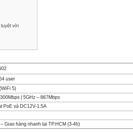
tuyệt vời
602
164 user
(WiFi 5)
– 300Mbps | 5GHz – 867Mbps
/ at PoE và DC12V
-1.5A
 – Giao hàng nhanh tại TP.HCM (3-4h)