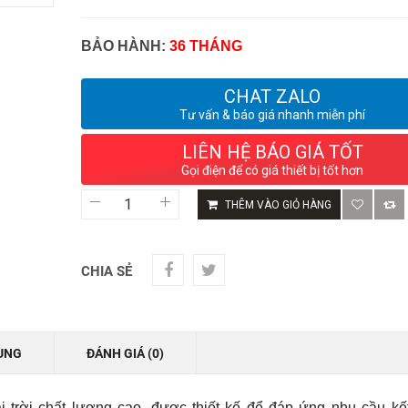
BẢO HÀNH:
36 THÁNG
CHAT ZALO
Tư vấn & báo giá nhanh miễn phí
LIÊN HỆ BÁO GIÁ TỐT
Gọi điện để có giá thiết bị tốt hơn
Bộ
THÊM VÀO GIỎ HÀNG
Phát
WiFi
Ruijie
RG-
CHIA SẺ
EAP602
Chính
Hãng
-
Chịu
UNG
ĐÁNH GIÁ (0)
Tải
164
User,
 trời chất lượng cao, được thiết kế để đáp ứng nhu cầu kết