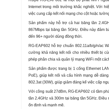
Internet trong môi trường khắc nghiệt. Với h
việc cung cấp kết nối mạng cho cột hoặc tườn
Sản phẩm này hỗ trợ cả hai băng tần 2.4GH
867Mbps tại băng tần 5GHz. Điều này đảm bả
đến 96+ người dùng đồng thời.
RG-EAP602 hỗ trợ chuẩn 802.11a/b/g/n/ac Wa
cường khả năng kết nối cho nhiều thiết bị c
phép phân chia và quản lý mạng WiFi một cách
Sản phẩm được trang bị 1 cổng Ethernet LAN
PoE), giúp kết nối và cấu hình mạng dễ dàn
802.3at (30W), giúp giảm đáng kể việc cấp nguồ
Với công suất 27dBm, RG-EAP602 có tầm phát 
tần 2.4GHz và 300m tại băng tần 5GHz. Điều 
ổn định và mạnh mẽ.