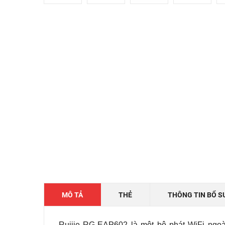
MÔ TẢ
THẺ
THÔNG TIN BỔ S
Ruijie RG-EAP602 là một bộ phát WiFi ngoài