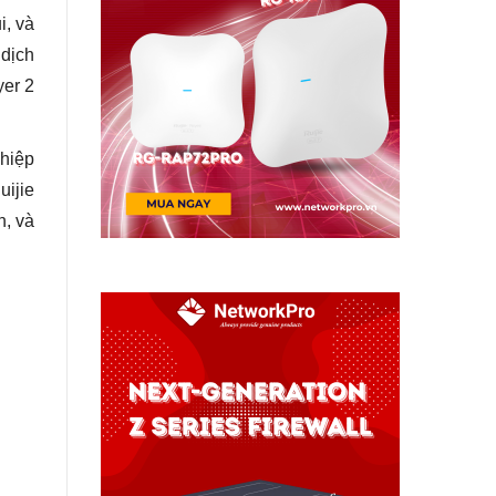
i, và
 dịch
yer 2
ghiệp
uijie
h, và