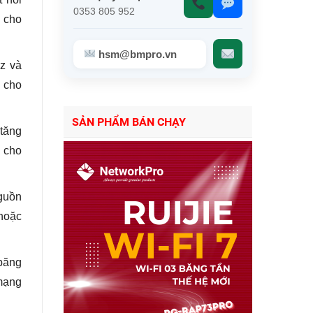
0353 805 952
g cho
hsm@bmpro.vn
z và
h cho
SẢN PHẨM BÁN CHẠY
tăng
, cho
guồn
 hoặc
 băng
 mạng