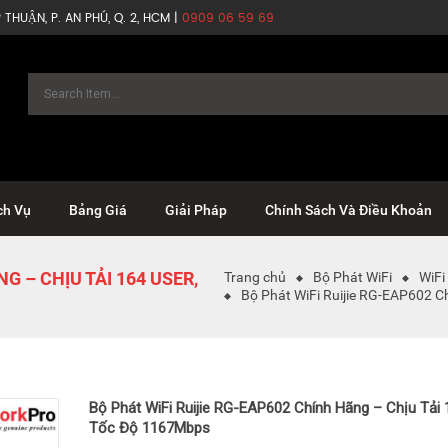
THUẬN, P. AN PHÚ, Q. 2, HCM |
0909 06 59 69
ch Vụ
Bảng Giá
Giải Pháp
Chính Sách Và Điều Khoản
G – CHỊU TẢI 164 USER,
Trang chủ
Bộ Phát WiFi
WiFi 
Bộ Phát WiFi Ruijie RG-EAP602 C
Bộ Phát WiFi Ruijie RG-EAP602 Chính Hãng – Chịu Tải 
Tốc Độ 1167Mbps