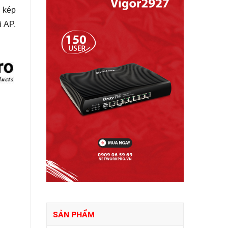
 kép
 AP.
SẢN PHẨM