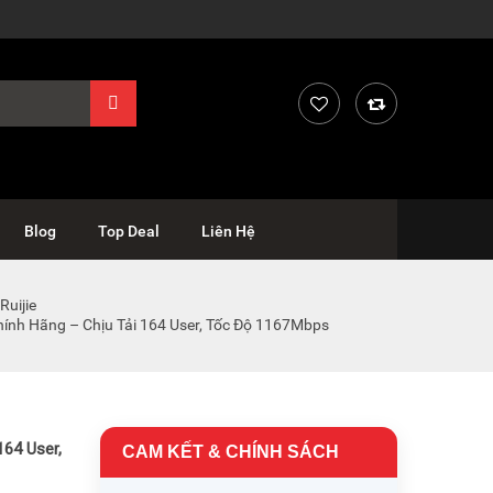
Blog
Top Deal
Liên Hệ
Ruijie
hính Hãng – Chịu Tải 164 User, Tốc Độ 1167Mbps
164 User,
CAM KẾT & CHÍNH SÁCH