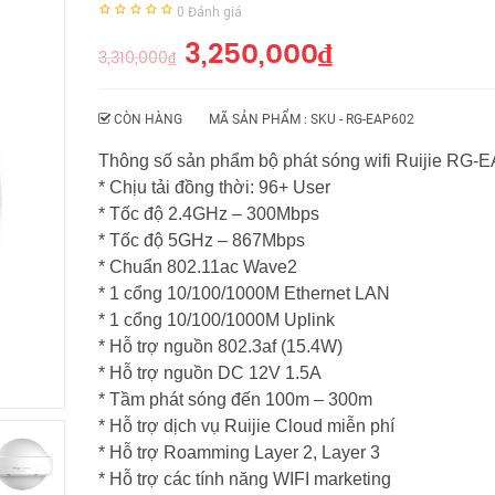
0
Đánh giá
3,250,000
₫
3,310,000
₫
CÒN HÀNG
MÃ SẢN PHẨM : SKU -
RG-EAP602
Thông số sản phẩm bộ phát sóng wifi Ruijie RG-
* Chịu tải đồng thời: 96+ User
* Tốc độ 2.4GHz – 300Mbps
* Tốc độ 5GHz – 867Mbps
* Chuẩn 802.11ac Wave2
* 1 cổng 10/100/1000M Ethernet LAN
* 1 cổng 10/100/1000M Uplink
* Hỗ trợ nguồn 802.3af (15.4W)
* Hỗ trợ nguồn DC 12V 1.5A
* Tầm phát sóng đến 100m – 300m
* Hỗ trợ dịch vụ Ruijie Cloud miễn phí
* Hỗ trợ Roamming Layer 2, Layer 3
* Hỗ trợ các tính năng WIFI marketing