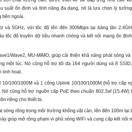
Tốc
Độ
iệu suất ổn định và tính năng đa dạng, nó là lựa chọn lý tưởn
1167Mbps
g bên ngoài.
số
lượng
z và 5GHz, với tốc độ lên đến 300Mbps tại băng tần 2.4GH
o tốc độ truyền dữ liệu nhanh chóng và kết nối mạng ổn địn
ve1/Wave2, MU-MIMO, giúp cải thiện khả năng phát sóng và 
ùng một lúc. Nó cũng hỗ trợ tối đa 164 người dùng và 8 SSID
 linh hoạt.
 10/100/1000M và 1 cổng Uplink 10/100/1000M (hỗ trợ cấp n
g. Nó cũng hỗ trợ nguồn cấp PoE theo chuẩn 802.3af (15.4W)
n riêng cho thiết bị.
sóng rộng trong môi trường không vật cản, lên đến 100m tại
này giúp mở rộng phạm vi phủ sóng WiFi và cung cấp kết nối