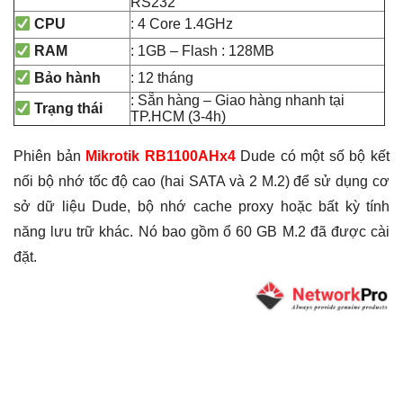
RS232
: 4 Core 1.4GHz
CPU
: 1GB – Flash : 128MB
RAM
: 12 tháng
Bảo hành
: Sẵn hàng – Giao hàng nhanh tại
Trạng thái
TP.HCM (3-4h)
Phiên bản
Mikrotik RB1100AHx4
Dude có một số bộ kết
nối bộ nhớ tốc độ cao (hai SATA và 2 M.2) để sử dụng cơ
sở dữ liệu Dude, bộ nhớ cache proxy hoặc bất kỳ tính
năng lưu trữ khác. Nó bao gồm ổ 60 GB M.2 đã được cài
đặt.