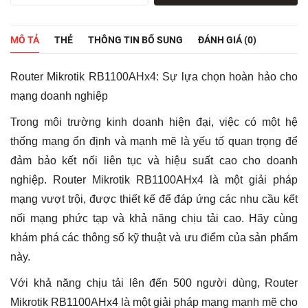
RB1100AHx4
-
Cân
MÔ TẢ
THẺ
THÔNG TIN BỔ SUNG
ĐÁNH GIÁ (0)
Bằng
Tải
500
Router Mikrotik RB1100AHx4: Sự lựa chọn hoàn hảo cho
User
số
mạng doanh nghiệp
lượng
Trong môi trường kinh doanh hiện đại, việc có một hệ
thống mạng ổn định và mạnh mẽ là yếu tố quan trọng để
đảm bảo kết nối liên tục và hiệu suất cao cho doanh
nghiệp. Router Mikrotik RB1100AHx4 là một giải pháp
mạng vượt trội, được thiết kế để đáp ứng các nhu cầu kết
nối mạng phức tạp và khả năng chịu tải cao. Hãy cùng
khám phá các thông số kỹ thuật và ưu điểm của sản phẩm
này.
Với khả năng chịu tải lên đến 500 người dùng, Router
Mikrotik RB1100AHx4 là một giải pháp mạng mạnh mẽ cho