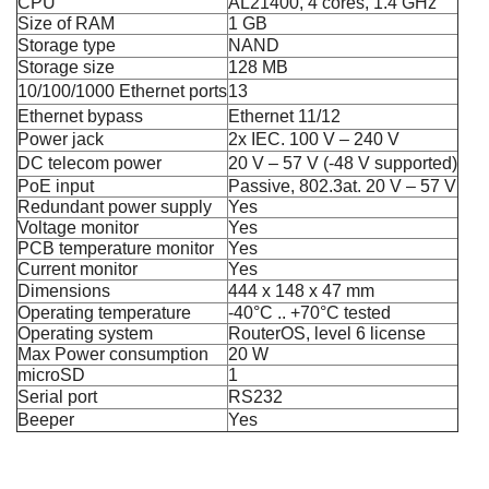
CPU
AL21400, 4 cores, 1.4 GHz
Size of RAM
1 GB
Storage type
NAND
Storage size
128 MB
10/100/1000 Ethernet ports
13
Ethernet bypass
Ethernet 11/12
Power jack
2x IEC. 100 V – 240 V
DC telecom power
20 V – 57 V (-48 V supported)
PoE input
Passive, 802.3at. 20 V – 57 V
Redundant power supply
Yes
Voltage monitor
Yes
PCB temperature monitor
Yes
Current monitor
Yes
Dimensions
444 x 148 x 47 mm
Operating temperature
-40°C .. +70°C tested
Operating system
RouterOS, level 6 license
Max Power consumption
20 W
microSD
1
Serial port
RS232
Beeper
Yes