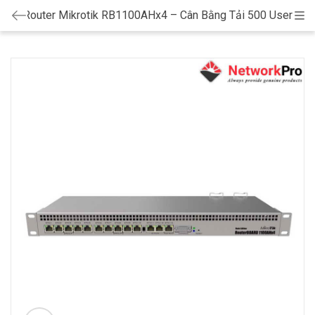
Router Mikrotik RB1100AHx4 – Cân Bằng Tải 500 User
Cat