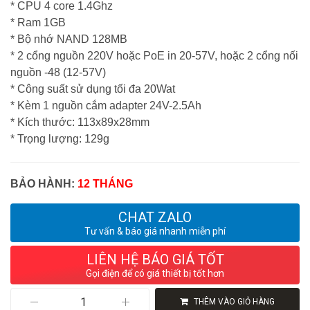
* CPU 4 core 1.4Ghz
* Ram 1GB
* Bộ nhớ NAND 128MB
* 2 cổng nguồn 220V hoặc PoE in 20-57V, hoặc 2 cổng nối
nguồn -48 (12-57V)
* Công suất sử dụng tối đa 20Wat
* Kèm 1 nguồn cắm adapter 24V-2.5Ah
* Kích thước: 113x89x28mm
* Trọng lượng: 129g
BẢO HÀNH:
12 THÁNG
CHAT ZALO
Tư vấn & báo giá nhanh miễn phí
LIÊN HỆ BÁO GIÁ TỐT
Gọi điện để có giá thiết bị tốt hơn
Router
THÊM VÀO GIỎ HÀNG
Mikrotik