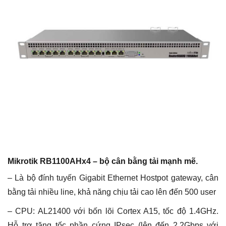
Mikrotik RB1100AHx4 – bộ cân bằng tải mạnh mẽ.
– Là bộ đính tuyến Gigabit Ethernet Hostpot gateway, cân
bằng tải nhiều line, khả năng chịu tải cao lên đến 500 user
– CPU: AL21400 với bốn lõi Cortex A15, tốc độ 1.4GHz.
Hỗ trợ tăng tốc phần cứng IPsec (lên đến 2.2Gbps với