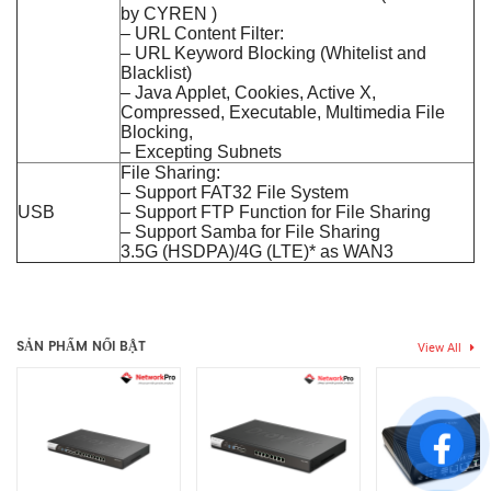
by CYREN )
– URL Content Filter:
– URL Keyword Blocking (Whitelist and
Blacklist)
– Java Applet, Cookies, Active X,
Compressed, Executable, Multimedia File
Blocking,
– Excepting Subnets
File Sharing:
– Support FAT32 File System
USB
– Support FTP Function for File Sharing
– Support Samba for File Sharing
3.5G (HSDPA)/4G (LTE)* as WAN3
Thẻ:
router băng tần kép
,
router cân bằng
,
router cáp quang
,
Chưa có đánh giá nào.
SỐ LƯỢNG USER
router chịu tải cao
100 – 200 Users
TỐI ĐA
SẢN PHẨM NỔI BẬT
View All
Hãy là người đầu tiên nhận xét “Router Draytek Vigor2915 Chính
2 Cổng
SỐ CỔNG WAN
Hãng – Cân Bằng Tải 120 User”
Bạn phải
bđăng nhập
để gửi đánh giá.
> 3 Cổng
SỐ CỔNG LAN