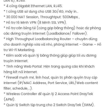
LAN 4), RJ45.
* 4 cổng Gigabit Ethernet LAN, RJ45.
* 1 cổng USB sử dụng cho USB 3G/4G, máy in…
* 30.000 NAT Session, Throughtput: 500Mbps ,
* Hỗ trợ 16 kênh VPN (8 kênh SSL VPN).
* Hỗ trợ cân bằng tải (cộng gộp băng thông) hoặc dự phòng
các đường truyền internet (Loadbalance/ Failover).
* High Throughput Loadbalancing Router – chuyên dùng
cho doanh nghiệp vừa và nhỏ, phòng Internet – Game – Hỗ
trợ Wi-Fi Marketing.
* Kiểm soát và quản lý băng thông giúp giúp tối ưu đường
truyền Internet.
* Tính năng Web Portal: Hiện trang quảng cáo khi khách
hàng kết nối internet.
* Firewall mạnh mẽ, linh hoạt, quản trị phân quyền truy cập
Internet (IP/MAC Address, Port Service, URL/Web content
filter, schedule,…).
* Wireless Controller để quản lý 2 Access Point DrayTek
(APM).
* Quản lý Switch tập trung cho 2 Switch DrayTek (SWM).