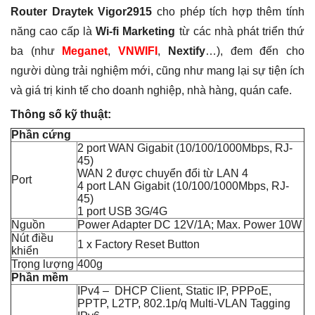
Router Draytek Vigor2915
cho phép tích hợp thêm tính
năng cao cấp là
Wi-fi Marketing
từ các nhà phát triển thứ
ba (như
Meganet
,
VNWIFI
,
Nextify
…), đem đến cho
người dùng trải nghiệm mới, cũng như mang lại sự tiện ích
và giá trị kinh tế cho doanh nghiệp, nhà hàng, quán cafe.
Thông số kỹ thuật:
Phần cứng
2 port WAN Gigabit (10/100/1000Mbps, RJ-
45)
WAN 2 được chuyển đổi từ LAN 4
Port
4 port LAN Gigabit (10/100/1000Mbps, RJ-
45)
1 port USB 3G/4G
Nguồn
Power Adapter DC 12V/1A; Max. Power 10W
Nút điều
1 x Factory Reset Button
khiển
Trọng lượng
400g
Phần mềm
IPv4 – DHCP Client, Static IP, PPPoE,
PPTP, L2TP, 802.1p/q Multi-VLAN Tagging