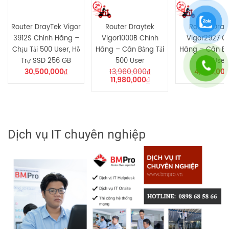
Router DrayTek Vigor
Router Draytek
Router Dray
3912S Chính Hãng –
Vigor1000B Chính
Vigor2927 C
Chịu Tải 500 User, Hỗ
Hãng – Cân Bằng Tải
Hãng – Cân Bằ
Trợ SSD 256 GB
500 User
150 User
30,500,000
₫
13,960,000
₫
4,600,00
11,980,000
₫
Dịch vụ IT chuyên nghiệp