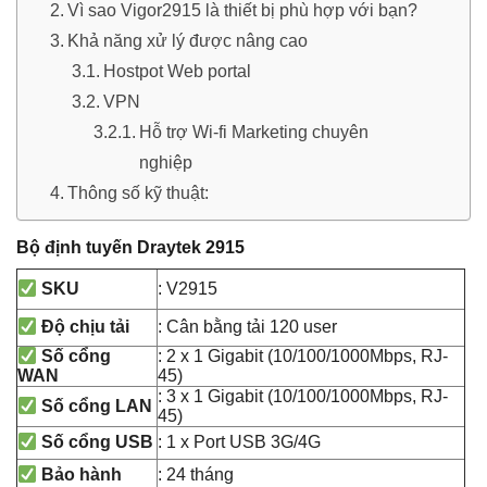
Vì sao Vigor2915 là thiết bị phù hợp với bạn?
Khả năng xử lý được nâng cao
Hostpot Web portal
VPN
Hỗ trợ Wi-fi Marketing chuyên
nghiệp
Thông số kỹ thuật:
Bộ định tuyến Draytek 2915
: V2915
SKU
: Cân bằng tải 120 user
Độ chịu tải
: 2 x 1 Gigabit (10/100/1000Mbps, RJ-
Số cổng
45)
WAN
: 3 x 1 Gigabit (10/100/1000Mbps, RJ-
Số cổng LAN
45)
: 1 x Port USB 3G/4G
Số cổng USB
: 24 tháng
Bảo hành