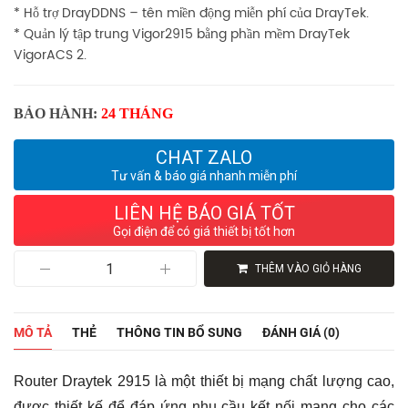
* Hỗ trợ DrayDDNS – tên miền động miễn phí của DrayTek.
* Quản lý tập trung Vigor2915 bằng phần mềm DrayTek
VigorACS 2.
BẢO HÀNH:
24 THÁNG
CHAT ZALO
Tư vấn & báo giá nhanh miễn phí
LIÊN HỆ BÁO GIÁ TỐT
Gọi điện để có giá thiết bị tốt hơn
Router
THÊM VÀO GIỎ HÀNG
Draytek
Vigor2915
Chính
Hãng
MÔ TẢ
THẺ
THÔNG TIN BỔ SUNG
ĐÁNH GIÁ (0)
-
Cân
Bằng
Router Draytek 2915 là một thiết bị mạng chất lượng cao,
Tải
120
được thiết kế để đáp ứng nhu cầu kết nối mạng cho các