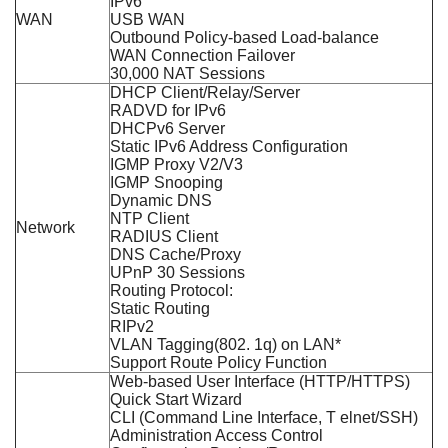
IPv6
WAN
USB WAN
Outbound Policy-based Load-balance
WAN Connection Failover
30,000 NAT Sessions
DHCP Client/Relay/Server
RADVD for IPv6
DHCPv6 Server
Static IPv6 Address Configuration
IGMP Proxy V2/V3
IGMP Snooping
Dynamic DNS
NTP Client
Network
RADIUS Client
DNS Cache/Proxy
UPnP 30 Sessions
Routing Protocol:
Static Routing
RIPv2
VLAN Tagging(802. 1q) on LAN*
Support Route Policy Function
Web-based User Interface (HTTP/HTTPS)
Quick Start Wizard
CLI (Command Line Interface, T elnet/SSH)
Administration Access Control