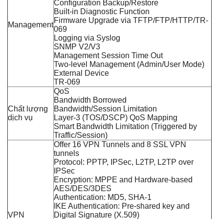
Configuration Backup/Restore
Built-in Diagnostic Function
Firmware Upgrade via TFTP/FTP/HTTP/TR-
Management
069
Logging via Syslog
SNMP V2/V3
Management Session Time Out
Two-level Management (Admin/User Mode)
External Device
TR-069
QoS
Bandwidth Borrowed
Chất lượng
Bandwidth/Session Limitation
dịch vụ
Layer-3 (TOS/DSCP) QoS Mapping
Smart Bandwidth Limitation (Triggered by
Traffic/Session)
Offer 16 VPN Tunnels and 8 SSL VPN
tunnels
Protocol: PPTP, IPSec, L2TP, L2TP over
IPSec
Encryption: MPPE and Hardware-based
AES/DES/3DES
Authentication: MD5, SHA-1
IKE Authentication: Pre-shared key and
VPN
Digital Signature (X.509)