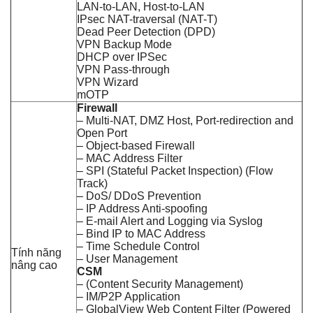
LAN-to-LAN, Host-to-LAN
IPsec NAT-traversal (NAT-T)
Dead Peer Detection (DPD)
VPN Backup Mode
DHCP over IPSec
VPN Pass-through
VPN Wizard
mOTP
Firewall
– Multi-NAT, DMZ Host, Port-redirection and
Open Port
– Object-based Firewall
– MAC Address Filter
– SPI (Stateful Packet Inspection) (Flow
Track)
– DoS/ DDoS Prevention
– IP Address Anti-spoofing
– E-mail Alert and Logging via Syslog
– Bind IP to MAC Address
– Time Schedule Control
Tính năng
– User Management
nâng cao
CSM
– (Content Security Management)
– IM/P2P Application
– GlobalView Web Content Filter (Powered