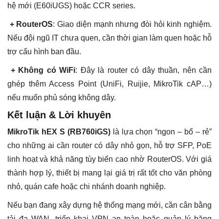
hệ mới (E60iUGS) hoặc CCR series.
+ RouterOS
: Giao diện mạnh nhưng đòi hỏi kinh nghiệm.
Nếu đội ngũ IT chưa quen, cần thời gian làm quen hoặc hỗ
trợ cấu hình ban đầu.
+ Không có WiFi
: Đây là router có dây thuần, nên cần
ghép thêm Access Point (UniFi, Ruijie, MikroTik cAP…)
nếu muốn phủ sóng không dây.
Kết luận & Lời khuyên
MikroTik hEX S (RB760iGS)
là lựa chọn “ngon – bổ – rẻ”
cho những ai cần router có dây nhỏ gọn, hỗ trợ SFP, PoE
linh hoạt và khả năng tùy biến cao nhờ RouterOS. Với giá
thành hợp lý, thiết bị mang lại giá trị rất tốt cho văn phòng
nhỏ, quán cafe hoặc chi nhánh doanh nghiệp.
Nếu bạn đang xây dựng hệ thống mạng mới, cần cân bằng
tải đa WAN, triển khai VPN an toàn hoặc quản lý băng