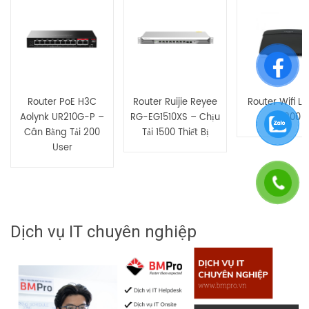
Bạn phải
bđăng nhập
để gửi đánh giá.
Router PoE H3C
Router Ruijie Reyee
Router Wifi Li
Aolynk UR210G-P –
RG-EG1510XS – Chịu
E1200
Cân Bằng Tải 200
Tải 1500 Thiết Bị
User
Dịch vụ IT chuyên nghiệp