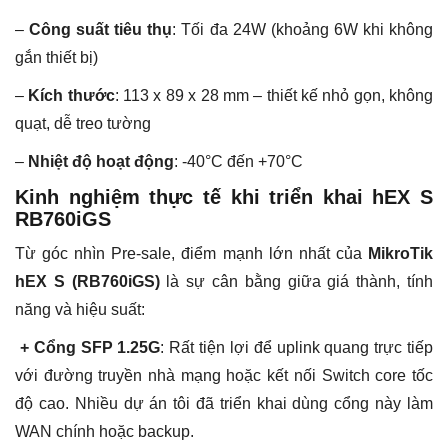
–
Công suất tiêu thụ
: Tối đa 24W (khoảng 6W khi không
gắn thiết bị)
–
Kích thước
: 113 x 89 x 28 mm – thiết kế nhỏ gọn, không
quạt, dễ treo tường
–
Nhiệt độ hoạt động
: -40°C đến +70°C
Kinh nghiệm thực tế khi triển khai hEX S
RB760iGS
Từ góc nhìn Pre-sale, điểm mạnh lớn nhất của
MikroTik
hEX S (RB760iGS)
là sự cân bằng giữa giá thành, tính
năng và hiệu suất:
+ Cổng SFP 1.25G
: Rất tiện lợi để uplink quang trực tiếp
với đường truyền nhà mạng hoặc kết nối Switch core tốc
độ cao. Nhiều dự án tôi đã triển khai dùng cổng này làm
WAN chính hoặc backup.