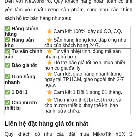
Đến với NetworkPro, Quý khách hàng hoàn toàn có thể
yên tâm với chất lượng sản phẩm, cũng như các chính
sách hỗ trợ bán hàng như sau:
Hàng chính
:
Cam kết 100%, đầy đủ CO, CQ.
hãng
Hàng sẵn
:
Sẵn hàng trong kho, dáp ứng nhu
kho
cầu của khách hàng 24/7.
Tư vấn chính
:
Tư vấn nhiệt tình, đúng mã sản
xác
phẩm phù hợp.
:
Hỗ trợ báo giá tốt hơn, mua nhiều
Báo giá tốt
hơn có giá đại lý.
:
Cam kết giao hàng nhanh trong
Giao hàng
ngày tại TP.HCM, giao ngoài tỉnh 2-7
nhanh
ngày.
1 Đổi 1
:
Cam kết 1 Đổi 1 trong 01 tháng.
:
Cho mượn thiết bị test trước và
Cho mượn
cho mượn thiết bị thay thế khi bảo
thiết bị
hành, sửa chữa.
Liên hệ đặt hàng giá tốt nhất
Quý khách có nhu cầu đặt mua MikroTik hEX S