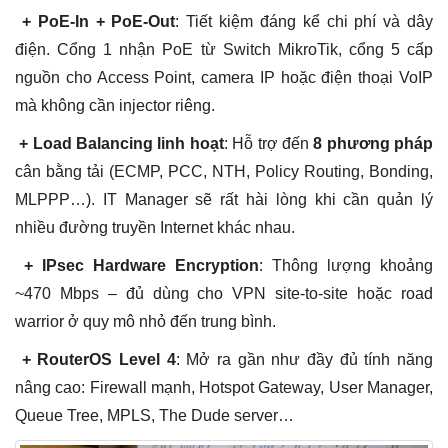
+ PoE-In + PoE-Out
: Tiết kiệm đáng kể chi phí và dây
điện. Cổng 1 nhận PoE từ Switch MikroTik, cổng 5 cấp
nguồn cho Access Point, camera IP hoặc điện thoại VoIP
mà không cần injector riêng.
+ Load Balancing linh hoạt
: Hỗ trợ đến
8 phương pháp
cân bằng tải (ECMP, PCC, NTH, Policy Routing, Bonding,
MLPPP…). IT Manager sẽ rất hài lòng khi cần quản lý
nhiều đường truyền Internet khác nhau.
+ IPsec Hardware Encryption
: Thông lượng khoảng
~470 Mbps – đủ dùng cho VPN site-to-site hoặc road
warrior ở quy mô nhỏ đến trung bình.
+ RouterOS Level 4
: Mở ra gần như đầy đủ tính năng
nâng cao: Firewall mạnh, Hotspot Gateway, User Manager,
Queue Tree, MPLS, The Dude server…