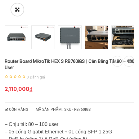
Router Board MikroTik HEX S RB760iGS | Cân Bằng Tải 80 – 100
User
0
Đánh giá
2,110,000
₫
CÒN HÀNG
MÃ SẢN PHẨM : SKU -
RB760IGS
– Chịu tải: 80 – 100 user
– 05 cổng Gigabit Ethernet + 01 cổng SFP 1.25G