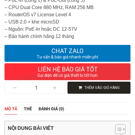
– PoE-In (cổng 1) & PoE-Out (cổng 5)
– CPU Dual Core 880 MHz, RAM 256 MB
– RouterOS v7 License Level 4
– USB 2.0 + khe microSD
– Nguồn: PoE-In hoặc DC 12-57V
– Bảo hành chính hãng 12 tháng
CHAT ZALO
Tư vấn & báo giá nhanh miễn phí
LIÊN HỆ BÁO GIÁ TỐT
Gọi điện để có giá thiết bị tốt hơn
Router
THÊM VÀO GIỎ HÀNG
Board
MikroTik
hEX
S
MÔ TẢ
THẺ
ĐÁNH GIÁ (0)
RB760iGS
|
Cân
Bằng
NỘI DUNG BÀI VIẾT
Tải