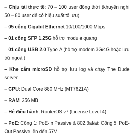
–
Chịu tải thực tế
: 70 – 100 user đồng thời (khuyến nghị
50 – 80 user để có hiệu suất tối ưu)
–
05 cổng Gigabit Ethernet
10/100/1000 Mbps
–
01 cổng SFP 1.25G
hỗ trợ module quang
–
01 cổng USB 2.0
Type-A (hỗ trợ modem 3G/4G hoặc lưu
trữ ngoài)
–
Khe cắm microSD
hỗ trợ lưu log và chạy The Dude
server
–
CPU
: Dual Core 880 MHz (MT7621A)
–
RAM
: 256 MB
–
Hệ điều hành
: RouterOS v7 (License Level 4)
–
PoE
:
Cổng 1: PoE-In Passive & 802.3af/at;
Cổng 5: PoE-
Out Passive lên đến 57V