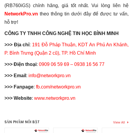
(RB760iGS) chính hãng, giá tốt nhất. Vui lòng liên hệ
NetworkPro.vn
theo thông tin dưới đây để được tư vấn,
hỗ trợ!
CÔNG TY TNHH CÔNG NGHỆ TIN HỌC BÌNH MINH
>>> Địa chỉ
:
191 Đỗ Pháp Thuận, KDT An Phú An Khánh,
P. Bình Trưng (Quận 2 cũ), TP. Hồ Chí Minh
>>> Điện thoại
:
0909 06 59 69 – 0938 16 56 77
>>> Email
:
info@networkpro.vn
>>> Fanpage
:
fb.com/networkpro.vn
>>> Website
:
www.networkpro.vn
Thẻ:
mikrotik
,
RB760iGS
,
router mikrotik
Chưa có đánh giá nào.
SẢN PHẨM NỔI BẬT
View All
Hãy là người đầu tiên nhận xét “Router Board MikroTik hEX S
RB760iGS | Cân Bằng Tải 80 – 100 User”