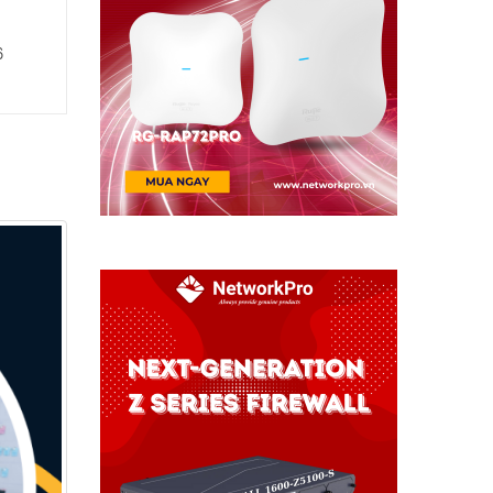
Hộp Nối Quang ODF
Patch Cord
24FO
COMMSCOPE/AM
6
CAT6 UTP 5 Mét (
1859247-5)