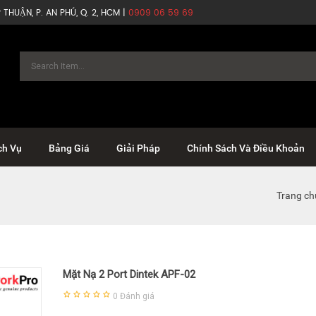
THUẬN, P. AN PHÚ, Q. 2, HCM |
0909 06 59 69
ch Vụ
Bảng Giá
Giải Pháp
Chính Sách Và Điều Khoản
Trang ch
Mặt Nạ 2 Port Dintek APF-02
0
Đánh giá