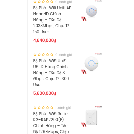
0Đánh giá
Bộ Phát Wifi Unifi AP
NanoHD Chính
Hãng – Tốc Độ
2033Mbps, Chịu Tải
150 User
4,640,000
₫
0Đánh giá
Bộ Phát WiFi UniFi
U6 LR Hàng Chính
Hãng – Tốc Độ 3
Gbps, Chịu Tải 300
User
5,600,000
₫
1Đánh giá
Bộ Phát WiFi Ruijie
RG-RAP2200(F)
Chính Hãng – Tốc
Độ 1267Mbps, Chịu