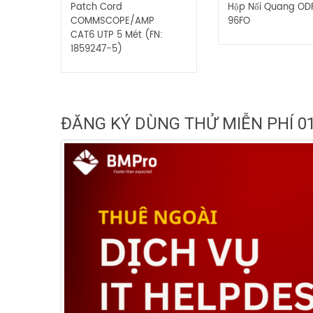
F
Patch Cord
Hộp Nối Quang OD
COMMSCOPE/AMP
96FO
CAT6 UTP 5 Mét (FN:
1859247-5)
ĐĂNG KÝ DÙNG THỬ MIỄN PHÍ 0