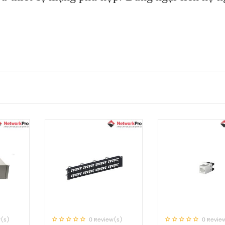
ek APF-02”
w(s)
0 Review(s)
0 Revie