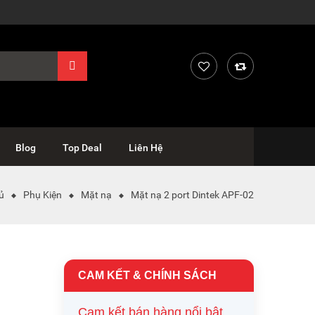
Blog
Top Deal
Liên Hệ
ủ
Phụ Kiện
Mặt nạ
Mặt nạ 2 port Dintek APF-02
CAM KẾT & CHÍNH SÁCH
Cam kết bán hàng nổi bật