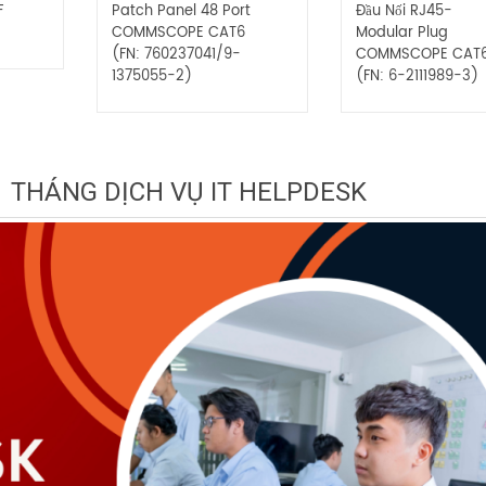
F
Patch Panel 48 Port
Đầu Nối RJ45-
COMMSCOPE CAT6
Modular Plug
(FN: 760237041/9-
COMMSCOPE CAT
1375055-2)
(FN: 6-2111989-3)
1 THÁNG DỊCH VỤ IT HELPDESK