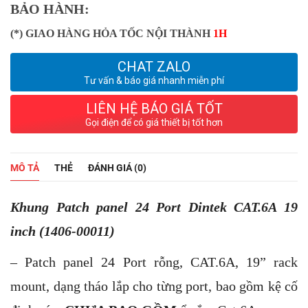
BẢO HÀNH:
(*) GIAO HÀNG HỎA TỐC NỘI THÀNH
1H
CHAT ZALO
Tư vấn & báo giá nhanh miễn phí
LIÊN HỆ BÁO GIÁ TỐT
Gọi điện để có giá thiết bị tốt hơn
MÔ TẢ
THẺ
ĐÁNH GIÁ (0)
Khung Patch panel 24 Port Dintek CAT.6A 19
inch (1406-00011)
– Patch panel 24 Port rỗng, CAT.6A, 19” rack
mount, dạng tháo lắp cho từng port, bao gồm kệ cố