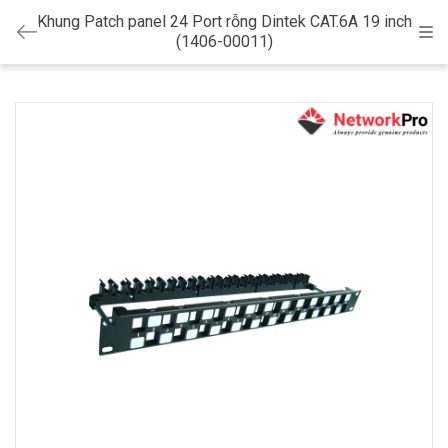
Khung Patch panel 24 Port rỗng Dintek CAT.6A 19 inch
Cat
(1406-00011)