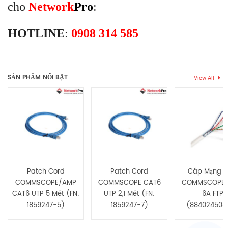
cho
Network
Pro
:
HOTLINE
:
0908 314 585
Thẻ:
DINTEK
,
Patch panel
Chưa có đánh giá nào.
SẢN PHẨM NỔI BẬT
View All
Hãy là người đầu tiên nhận xét “Khung Patch panel 24 Port rỗng
Dintek CAT.6A 19 inch (1406-00011)”
Bạn phải
bđăng nhập
để gửi đánh giá.
Patch Cord
Patch Cord
Cáp Mạng 
COMMSCOPE/AMP
COMMSCOPE CAT6
COMMSCOPE 
CAT6 UTP 5 Mét (FN:
UTP 2,1 Mét (FN:
6A FTP
1859247-5)
1859247-7)
(884024508/