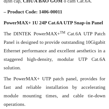
định cáp,
CHƯA BAO GỒM
ổ cắm Cat.6A.
– Product Code: 1406-00011
PowerMAX+ 1U 24P Cat.6A UTP Snap-in Panel
TM
The DINTEK PowerMAX+
Cat.6A UTP Patch
Panel is designed to provide outstanding 10Gigabit
Ethernet performance and excellent aesthetics in a
staggered high-density, modular UTP Cat.6A
solution.
The PowerMAX+ UTP patch panel, provides for
fast and reliable installation by accelerating
module mounting times, and cable tie-down
operations.