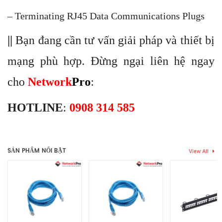
– Terminating RJ45 Data Communications Plugs
||
Bạn đang cần tư vấn giải pháp và thiết bị
mạng phù hợp. Đừng ngại liên hệ ngay
cho
Network
Pro
:
HOTLINE
:
0908 314 585
Thẻ:
Crimping tool
,
DINTEK
,
Kềm bấm mạng
Chưa có đánh giá nào.
SẢN PHẨM NỔI BẬT
View All
Hãy là người đầu tiên nhận xét “Kềm bấm mạng cho đầu RJ45
xuyên thấu DINTEK (6102-01021) (Sao chép)”
Bạn phải
bđăng nhập
để gửi đánh giá.