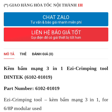
(*) GIAO HÀNG HỎA TỐC NỘI THÀNH
1H
CHAT ZALO
Tư vấn & báo giá nhanh miễn phí
LIÊN HỆ BÁO GIÁ TỐT
Gọi điện để có giá thiết bị tốt hơn
MÔ TẢ
THẺ
ĐÁNH GIÁ (0)
Kềm bấm mạng 3 in 1 Ezi-Crimping tool
DINTEK (6102-01019)
Part Number: 6102-01019
Ezi-Crimping tool – kèm bấm mạng 3 in 1, for
6/8P modular used