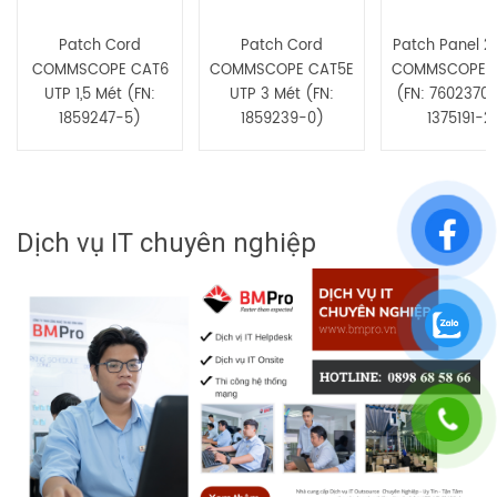
Patch Cord
Patch Cord
Patch Panel 2
COMMSCOPE CAT6
COMMSCOPE CAT5E
COMMSCOPE 
UTP 1,5 Mét (FN:
UTP 3 Mét (FN:
(FN: 7602370
1859247-5)
1859239-0)
1375191-2
Dịch vụ IT chuyên nghiệp