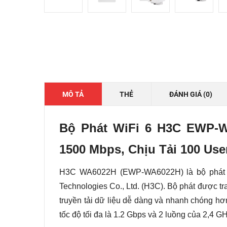
MÔ TẢ
THẺ
ĐÁNH GIÁ (0)
Bộ Phát WiFi 6 H3C EWP-W
1500 Mbps, Chịu Tải 100 Use
H3C WA6022H (EWP-WA6022H) là bộ phát W
Technologies Co., Ltd. (H3C). Bộ phát được tr
truyền tải dữ liệu dễ dàng và nhanh chóng hơ
tốc độ tối đa là 1.2 Gbps và 2 luồng của 2,4 GH