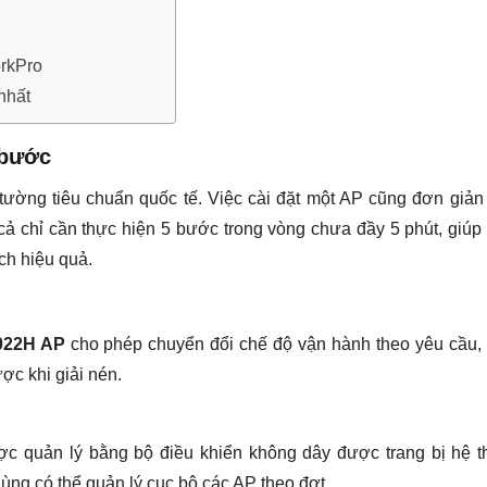
orkPro
nhất
 bước
tường tiêu chuẩn quốc tế. Việc cài đặt một AP cũng đơn giả
cả chỉ cần thực hiện 5 bước trong vòng chưa đầy 5 phút, giúp
ch hiệu quả.
22H AP
cho phép chuyển đổi chế độ vận hành theo yêu cầu, 
ược khi giải nén.
ợc quản lý bằng bộ điều khiển không dây được trang bị hệ 
ng có thể quản lý cục bộ các AP theo đợt.