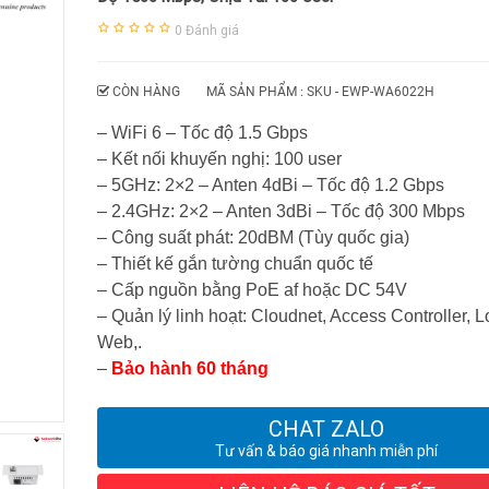
0
Đánh giá
CÒN HÀNG
MÃ SẢN PHẨM : SKU -
EWP-WA6022H
– WiFi 6 – Tốc độ 1.5 Gbps
– Kết nối khuyến nghị: 100 user
– 5GHz: 2×2 – Anten 4dBi – Tốc độ 1.2 Gbps
– 2.4GHz: 2×2 – Anten 3dBi – Tốc độ 300 Mbps
– Công suất phát: 20dBM (Tùy quốc gia)
– Thiết kế gắn tường chuẩn quốc tế
– Cấp nguồn bằng PoE af hoặc DC 54V
– Quản lý linh hoạt: Cloudnet, Access Controller, L
Web,.
–
Bảo hành 60 tháng
CHAT ZALO
Tư vấn & báo giá nhanh miễn phí