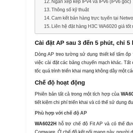
Ngăn xếp kép IPv4 và IPv6 (IPv6 gốc)
Thông số kỹ thuật
Cam kết bán hàng trực tuyến tại Netw
Liên hệ đặt hàng H3C WA6020 giá tốt 
Cài đặt AP sau 3 đến 5 phút, chỉ 5
Dòng AP treo tường sử dụng thiết kế tấm ốp 
việc cài đặt các bảng chuyển mạch khác. Tất 
tốc quá trình triển khai mạng không dây một cá
Chế độ hoạt động
Phiên bản tất cả trong một tích hợp của
WA60
tiết kiệm chi phí triển khai và có thể sử dụng đ
Phù hợp với chế độ AP
WA6022H
hỗ trợ chế độ Fit AP và có thể đư
Comware. Ở chế độ kết nối mạng này, người dù