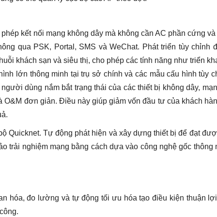
 phép kết nối mạng không dây mà không cần AC phần cứng và
thông qua PSK, Portal, SMS và WeChat. Phát triển tùy chỉnh
huỗi khách sạn và siêu thị, cho phép các tính năng như triển kh
hình lớn thông minh tại trụ sở chính và các mẫu cấu hình tùy c
gười dùng nắm bắt trạng thái của các thiết bị không dây, mạ
ý và O&M đơn giản. Điều này giúp giảm vốn đầu tư của khách hà
uả.
 Quicknet. Tự động phát hiện và xây dựng thiết bị để đạt đư
 bảo trải nghiệm mạng bằng cách dựa vào công nghệ gốc thông
hóa, đo lường và tự động tối ưu hóa tạo điều kiện thuận lợ
 công.