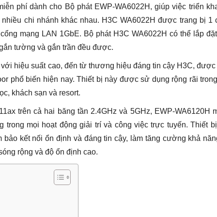
iễn phí dành cho Bộ phát EWP-WA6022H, giúp việc triển kha
ở nhiều chi nhánh khác nhau.
H3C WA6022H được trang bị 1 
1 cổng mạng LAN 1GbE.
Bộ phát H3C WA6022H có thể lắp đặt 
gắn tường và gắn trần đều được.
với hiệu suất cao, đến từ thương hiệu đáng tin cậy H3C, được 
or phổ biến hiện nay. Thiết bị này được sử dụng rộng rãi tron
c, khách sạn và resort.
2.11ax trên cả hai băng tần 2.4GHz và 5GHz, EWP-WA6120H 
 trong mọi hoạt động giải trí và công việc trực tuyến. Thiết b
 bảo kết nối ổn định và đáng tin cậy, làm tăng cường khả nă
 sóng rộng và độ ổn định cao.