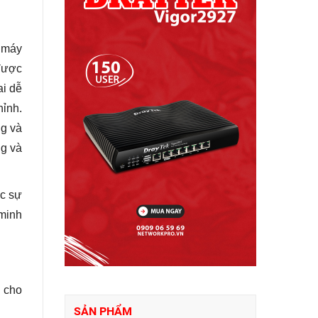
 máy
 được
ai dễ
hỉnh.
ng và
ng và
ợc sự
 minh
i cho
SẢN PHẨM