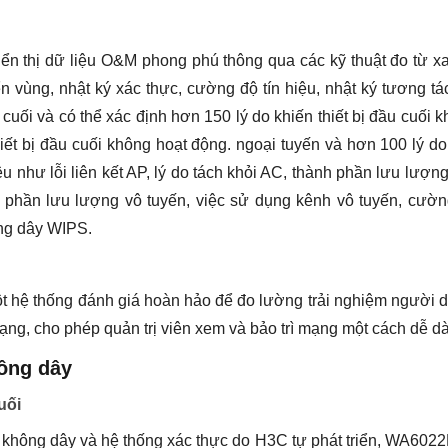
n thị dữ liệu O&M phong phú thông qua các kỹ thuật đo từ x
yển vùng, nhật ký xác thực, cường độ tín hiệu, nhật ký tương tá
ầu cuối và có thể xác định hơn 150 lý do khiến thiết bị đầu cuối 
thiết bị đầu cuối không hoạt động. ngoại tuyến và hơn 100 lý d
iệu như lỗi liên kết AP, lý do tách khỏi AC, thành phần lưu lượn
ành phần lưu lượng vô tuyến, việc sử dụng kênh vô tuyến, cườ
ông dây WIPS.
t hệ thống đánh giá hoàn hảo để đo lường trải nghiệm người 
i mạng, cho phép quản trị viên xem và bảo trì mạng một cách dễ d
ông dây
uối
 không dây và hệ thống xác thực do H3C tự phát triển, WA602