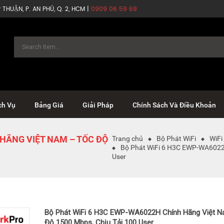
THUẬN, P. AN PHÚ, Q. 2, HCM |
0909 06 59 69
ch Vụ
Bảng Giá
Giải Pháp
Chính Sách Và Điều Khoản
 HÃNG VIỆT NAM – TỐC ĐỘ
Trang chủ
Bộ Phát WiFi
WiFi
Bộ Phát WiFi 6 H3C EWP-WA6022H
User
Bộ Phát WiFi 6 H3C EWP-WA6022H Chính Hãng Việt 
Độ 1500 Mbps, Chịu Tải 100 User