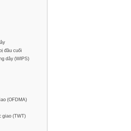
dây
bị đầu cuối
ng dây (WIPS)
 giao (OFDMA)
ực giao (TWT)