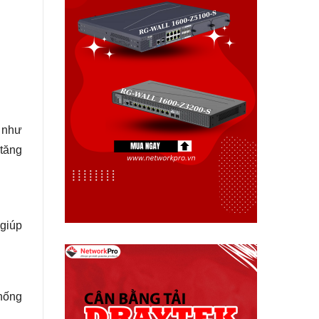
n như
 tăng
giúp
thống