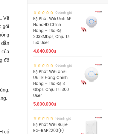
0Đánh giá
a. Về
Bộ Phát Wifi Unifi AP
NanoHD Chính
c gói
Hãng – Tốc Độ
không
2033Mbps, Chịu Tải
150 User
o dẫn
4,640,000
₫
g của
ng độ
0Đánh giá
Bộ Phát WiFi UniFi
U6 LR Hàng Chính
Hãng – Tốc Độ 3
Gbps, Chịu Tải 300
dùng,
User
àng.
5,600,000
₫
1Đánh giá
Bộ Phát WiFi Ruijie
RG-RAP2200(F)
2H có