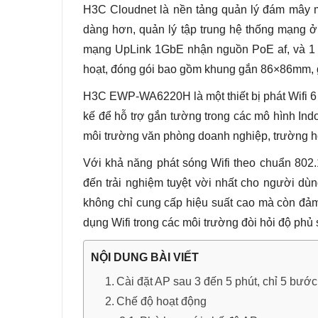
H3C Cloudnet là nền tảng quản lý đám mây m
dàng hơn, quản lý tập trung hệ thống mạng 
mạng UpLink 1GbE nhận nguồn PoE af, và 
hoạt, đóng gói bao gồm khung gắn 86×86mm, 
H3C EWP-WA6220H là một thiết bị phát Wifi 6 
kế để hỗ trợ gắn tường trong các mô hình Indo
môi trường văn phòng doanh nghiệp, trường họ
Với khả năng phát sóng Wifi theo chuẩn 80
đến trải nghiệm tuyệt vời nhất cho người dùng
không chỉ cung cấp hiệu suất cao mà còn đảm
dụng Wifi trong các môi trường đòi hỏi độ phủ
NỘI DUNG BÀI VIẾT
Cài đặt AP sau 3 đến 5 phút, chỉ 5 bước
Chế độ hoạt động