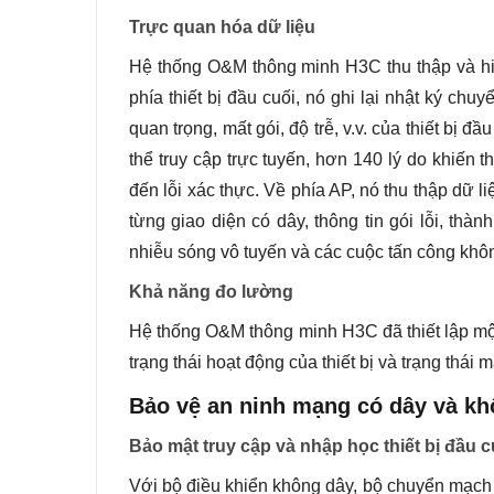
Trực quan hóa dữ liệu
Hệ thống O&M thông minh H3C thu thập và hiể
phía thiết bị đầu cuối, nó ghi lại nhật ký chu
quan trọng, mất gói, độ trễ, v.v. của thiết bị đ
thể truy cập trực tuyến, hơn 140 lý do khiến 
đến lỗi xác thực. Về phía AP, nó thu thập dữ l
từng giao diện có dây, thông tin gói lỗi, th
nhiễu sóng vô tuyến và các cuộc tấn công kh
Khả năng đo lường
Hệ thống O&M thông minh H3C đã thiết lập mộ
trạng thái hoạt động của thiết bị và trạng thá
Bảo vệ an ninh mạng có dây và kh
Bảo mật truy cập và nhập học thiết bị đầu c
Với bộ điều khiển không dây, bộ chuyển mạch