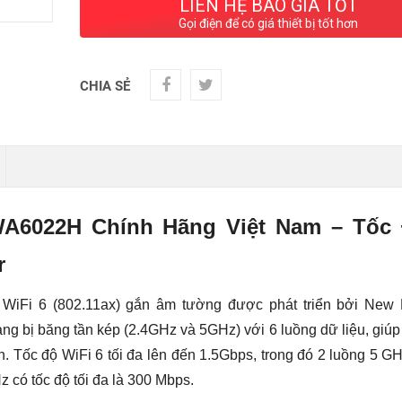
LIÊN HỆ BÁO GIÁ TỐT
Gọi điện để có giá thiết bị tốt hơn
CHIA SẺ
A6022H Chính Hãng Việt Nam – Tốc
r
iFi 6 (802.11ax) gắn âm tường được phát triển bởi New
ang bị băng tần kép (2.4GHz và 5GHz) với 6 luồng dữ liệu, giúp
n. Tốc độ WiFi 6 tối đa lên đến 1.5Gbps, trong đó 2 luồng 5 G
z có tốc độ tối đa là 300 Mbps.