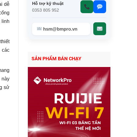
Hỗ trợ kỹ thuật
i dễ
0353 805 952
cổng
linh
hsm@bmpro.vn
thiết
g các
SẢN PHẨM BÁN CHẠY
mang
ị này
ng sử