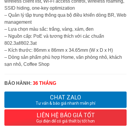
wireless client list, Wi-Fi access control, wireless roaming,
SSID hiding, one-key optimization
– Quản lý tập trung thông qua bộ điều khiển dòng BR, Web
management
– Lựa chọn màu sắc: trắng, vàng, xám, đen
– Nguồn cấp: PoE và tương thích với các chuẩn
802.3af/802.3at
– Kích thước: 86mm x 86mm x 34.65mm (W x D x H)
– Dòng sản phẩm phù hợp Home, văn phòng nhỏ, khách
sạn nhỏ, Coffee Shop
BẢO HÀNH:
36 THÁNG
CHAT ZALO
Tư vấn & báo giá nhanh miễn phí
LIÊN HỆ BÁO GIÁ TỐT
Gọi điện để có giá thiết bị tốt hơn