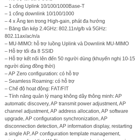
– 1 cổng Uplink 10/100/1000Base-T
– 1 cổng downlink 10/100/1000
– 4 x Ăng ten trong High-gain, phát đa hướng
– Băng tần kép 2.4GHz: 802.11n/g/b và 5GHz:
802.11ax/ac/n/a
– MU-MIMO: hỗ trợ luồng Uplink và Downlink MU-MIMO
– Hỗ trợ tối đa 8 SSID
– Hỗ trợ kết nối lên đến 50 người dùng (khuyến nghị 10-15
người dùng đồng thời)
– AP Zero configuration: có hỗ trợ
– Seamless Roaming: có hỗ trợ
– Chế độ hoạt động: FAT/FIT
– Tính năng quản lý mạng không dây thông minh: AP
automatic discovery, AP transmit power adjustment, AP
channel adjustment, AP address allocation, AP software
upgrade, AP configuration synchronization, AP
disconnection detection, AP information display, restarting
a single AP, AP configuration template management,