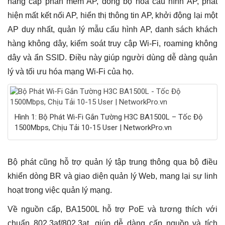
nâng cấp phần mềm AP, đồng bộ hóa cấu hình AP, phát
hiện mất kết nối AP, hiển thị thông tin AP, khởi động lại một
AP duy nhất, quản lý mẫu cấu hình AP, danh sách khách
hàng không dây, kiểm soát truy cập Wi-Fi, roaming không
dây và ẩn SSID. Điều này giúp người dùng dễ dàng quản
lý và tối ưu hóa mạng Wi-Fi của họ.
Hình 1: Bộ Phát Wi-Fi Gắn Tường H3C BA1500L – Tốc Độ
1500Mbps, Chịu Tải 10-15 User | NetworkPro.vn
Bộ phát cũng hỗ trợ quản lý tập trung thông qua bộ điều
khiển dòng BR và giao diện quản lý Web, mang lại sự linh
hoạt trong việc quản lý mạng.
Về nguồn cấp, BA1500L hỗ trợ PoE và tương thích với
chuẩn 802.3af/802.3at, giúp dễ dàng cấp nguồn và tích