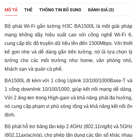
MÔ TẢ
THẺ
THÔNG TIN BỔ SUNG
ĐÁNH GIÁ (0)
Bộ phát Wi-Fi gắn tường H3C BA1500L là một giải pháp
mạng không dây hiệu suất cao với công nghệ Wi-Fi 6,
cung cấp tốc độ truyền dữ liệu lên đến 1500Mbps. Với thiết
kế gọn nhẹ và dễ dàng gắn trên tường, nó là lựa chọn lý
tưởng cho các môi trường như home, văn phòng nhỏ,
khách sạn và quán cà phê.
BA1500L đi kèm với 1 cổng Uplink 10/100/1000Base-T và
1 cổng downlink 10/100/1000, giúp kết nối mạng dễ dàng.
Với 2 ăng-ten trong High-gain và khả năng phát đa hướng,
nó cung cấp phạm vi phủ sóng rộng và khả năng kết nối ổn
định.
Bộ phát hỗ trợ băng tần kép 2.4GHz (802.11n/g/b) và 5GHz
(802.11ax/ac/n/a), cho phép tận dụng các tần số khác nhau