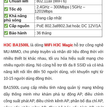
: 802.11ax (WiFi 6)
Chuẩn wifi
: 2.4GHz – 300Mbps | 5GHz –
Tốc độ
1201Mbps
Khả năng
: Đang cập nhật
phủ sóng
: PoE 802.3af/802.3at hoặc DC 12V/1A
Cấp nguồn
: 36 tháng
Bảo hành
H3C BA1500L
là dòng
WiFi H3C Magic
hỗ trợ công nghệ
MU-MIMO, cho phép truyền và nhận dữ liệu đồng thời với
nhiều thiết bị khác nhau, tối ưu hóa hiệu suất mạng cho
nhiều người dùng. Nó cũng hỗ trợ tối đa 8 SSID và có khả
năng kết nối lên đến 50 người dùng, với khuyến nghị từ
10-15 người dùng đồng thời.
BA1500L cung cấp nhiều tính năng quản lý mạng không
dây thông minh như khám phá tự động AP, điều chỉnh
công suất phát AP, điều chỉnh kênh AP, phân bổ địa chỉ AP,