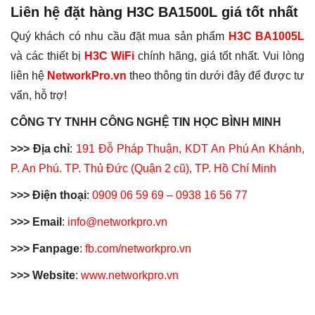
Liên hệ đặt hàng H3C BA1500L giá tốt nhất
Quý khách có nhu cầu đặt mua sản phẩm
H3C BA1005L
và các thiết bị
H3C WiFi
chính hãng, giá tốt nhất. Vui lòng
liên hệ
NetworkPro.vn
theo thông tin dưới đây để được tư
vấn, hỗ trợ!
CÔNG TY TNHH CÔNG NGHỆ TIN HỌC BÌNH MINH
>>> Địa chỉ
:
191 Đỗ Pháp Thuận, KDT An Phú An Khánh,
P. An Phú. TP. Thủ Đức (Quận 2 cũ), TP. Hồ Chí Minh
>>> Điện thoại
:
0909 06 59 69 – 0938 16 56 77
>>> Email
:
info@networkpro.vn
>>> Fanpage
:
fb.com/networkpro.vn
>>> Website
:
www.networkpro.vn
Thẻ:
ap h3c
,
h3c
,
h3c router
,
h3c wifi
,
router h3c
,
wifi h3c
Chưa có đánh giá nào.
BÁN KÍNH PHÁT
Bán kính dưới 50m