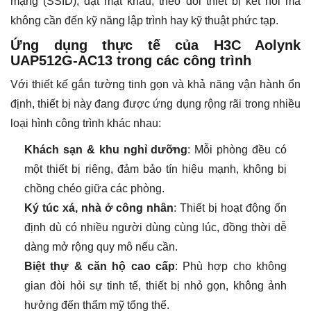
mạng (SSID), đặt mật khẩu, theo dõi thiết bị kết nối mà
không cần đến kỹ năng lập trình hay kỹ thuật phức tạp.
Ứng dụng thực tế của H3C Aolynk
UAP512G-AC13 trong các công trình
Với thiết kế gắn tường tinh gọn và khả năng vận hành ổn
định, thiết bị này đang được ứng dụng rộng rãi trong nhiều
loại hình công trình khác nhau:
Khách sạn & khu nghỉ dưỡng
: Mỗi phòng đều có
một thiết bị riêng, đảm bảo tín hiệu mạnh, không bị
chồng chéo giữa các phòng.
Ký túc xá, nhà ở công nhân
: Thiết bị hoạt động ổn
định dù có nhiều người dùng cùng lúc, đồng thời dễ
dàng mở rộng quy mô nếu cần.
Biệt thự & căn hộ cao cấp
: Phù hợp cho không
gian đòi hỏi sự tinh tế, thiết bị nhỏ gọn, không ảnh
hưởng đến thẩm mỹ tổng thể.