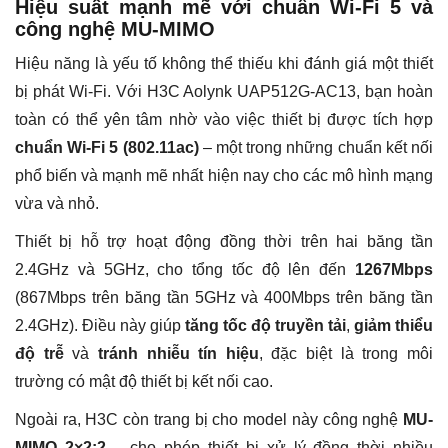
Hiệu suất mạnh mẽ với chuẩn Wi-Fi 5 và
công nghệ MU-MIMO
Hiệu năng là yếu tố không thể thiếu khi đánh giá một thiết
bị phát Wi-Fi. Với H3C Aolynk UAP512G-AC13, bạn hoàn
toàn có thể yên tâm nhờ vào việc thiết bị được tích hợp
chuẩn Wi-Fi 5 (802.11ac)
– một trong những chuẩn kết nối
phổ biến và mạnh mẽ nhất hiện nay cho các mô hình mạng
vừa và nhỏ.
Thiết bị hỗ trợ hoạt động đồng thời trên hai băng tần
2.4GHz và 5GHz, cho tổng tốc độ lên đến
1267Mbps
(867Mbps trên băng tần 5GHz và 400Mbps trên băng tần
2.4GHz). Điều này giúp
tăng tốc độ truyền tải
,
giảm thiểu
độ trễ
và
tránh nhiễu tín hiệu
, đặc biệt là trong môi
trường có mật độ thiết bị kết nối cao.
Ngoài ra, H3C còn trang bị cho model này công nghệ
MU-
MIMO 2×2:2
– cho phép thiết bị xử lý đồng thời nhiều