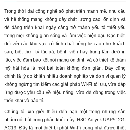
UAP512G-
AC13
Trong thời đại công nghệ số phát triển mạnh mẽ, nhu cầu
-
WiFi
về hệ thống mạng không dây chất lượng cao, ổn định và
Gắn
dễ dàng triển khai ngày càng trở thành yếu tố thiết yếu
Tường,
Tốc
trong mọi không gian sống và làm việc hiện đại. Đặc biệt,
Độ
đối với các khu vực có tính chất riêng tư cao như khách
1267Mbps
số
sạn, biệt thự, ký túc xá, bệnh viện hay trung tâm dưỡng
lượng
lão, việc đảm bảo kết nối mạng ổn định và có thiết kế thẩm
mỹ hài hòa là một bài toán không đơn giản. Đây cũng
chính là lý do khiến nhiều doanh nghiệp và đơn vị quản lý
không ngừng tìm kiếm các giải pháp Wi-Fi tối ưu, vừa đáp
ứng được yêu cầu về hiệu năng, vừa dễ dàng trong việc
triển khai và bảo trì.
Chúng tôi xin giới thiệu đến bạn một trong những sản
phẩm nổi bật trong phân khúc này: H3C Aolynk UAP512G-
AC13. Đây là một thiết bị phát Wi-Fi trong nhà được thiết