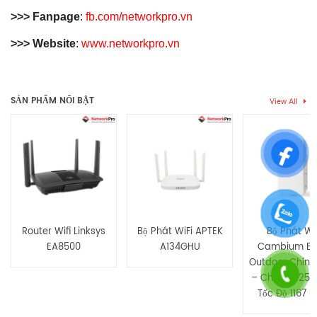
>>> Fanpage
:
fb.com/networkpro.vn
>>> Website
:
www.networkpro.vn
Thẻ:
Access Point khách sạn
,
bộ phát Wi-Fi gắn tường
,
Chưa có đánh giá nào.
UAP512G-AC13
,
Wi-Fi 5 H3C
,
Wi-Fi ký túc xá
SẢN PHẨM NỔI BẬT
View All
Hãy là người đầu tiên nhận xét “Bộ Phát WiFi 5 H3C Aolynk
UAP512G-AC13 – WiFi Gắn Tường, Tốc Độ 1267Mbps”
Bạn phải
bđăng nhập
để gửi đánh giá.
Router Wifi Linksys
Bộ Phát WiFi APTEK
​Bộ Phát WiF
EA8500
A134GHU
Cambium E5
Outdoor Chính
– Chịu Tải 256
Tốc Độ 1167 