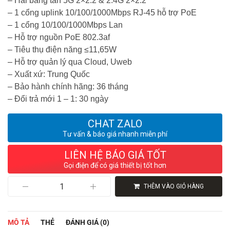
– Hai băng tần 5G 2×2:2 & 2.4G 2×2:2
– 1 cổng uplink 10/100/1000Mbps RJ-45 hỗ trợ PoE
– 1 cổng 10/100/1000Mbps Lan
– Hỗ trợ nguồn PoE 802.3af
– Tiêu thụ điện năng ≤11,65W
– Hỗ trợ quản lý qua Cloud, Uweb
– Xuất xứ: Trung Quốc
– Bảo hành chính hãng: 36 tháng
– Đổi trả mới 1 – 1: 30 ngày
CHAT ZALO
Tư vấn & báo giá nhanh miễn phí
LIÊN HỆ BÁO GIÁ TỐT
Gọi điện để có giá thiết bị tốt hơn
Bộ
THÊM VÀO GIỎ HÀNG
Phát
WiFi
5
H3C
MÔ TẢ
THẺ
ĐÁNH GIÁ (0)
Aolynk