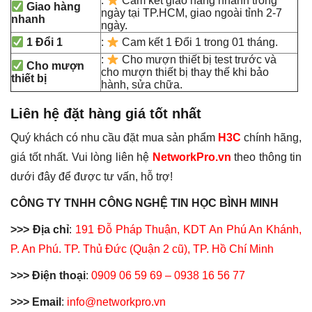
:
Cam kết giao hàng nhanh trong
Giao hàng
ngày tại TP.HCM, giao ngoài tỉnh 2-7
nhanh
ngày.
1 Đổi 1
:
Cam kết 1 Đổi 1 trong 01 tháng.
:
Cho mượn thiết bị test trước và
Cho mượn
cho mượn thiết bị thay thế khi bảo
thiết bị
hành, sửa chữa.
Liên hệ đặt hàng giá tốt nhất
Quý khách có nhu cầu đặt mua sản phẩm
H3C
chính hãng,
giá tốt nhất. Vui lòng liên hệ
NetworkPro.vn
theo thông tin
dưới đây để được tư vấn, hỗ trợ!
CÔNG TY TNHH CÔNG NGHỆ TIN HỌC BÌNH MINH
>>> Địa chỉ
:
191 Đỗ Pháp Thuận, KDT An Phú An Khánh,
P. An Phú. TP. Thủ Đức (Quận 2 cũ), TP. Hồ Chí Minh
>>> Điện thoại
:
0909 06 59 69 – 0938 16 56 77
>>> Email
:
info@networkpro.vn