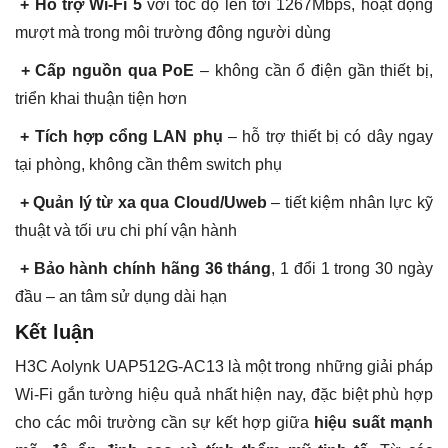
+ Hỗ trợ Wi-Fi 5
với tốc độ lên tới 1267Mbps, hoạt động
mượt mà trong môi trường đông người dùng
+ Cấp nguồn qua PoE
– không cần ổ điện gần thiết bị,
triển khai thuận tiện hơn
+ Tích hợp cổng LAN phụ
– hỗ trợ thiết bị có dây ngay
tại phòng, không cần thêm switch phụ
+ Quản lý từ xa qua Cloud/Uweb
– tiết kiệm nhân lực kỹ
thuật và tối ưu chi phí vận hành
+ Bảo hành chính hãng 36 tháng
, 1 đổi 1 trong 30 ngày
đầu – an tâm sử dụng dài hạn
Kết luận
H3C Aolynk UAP512G-AC13 là một trong những giải pháp
Wi-Fi gắn tường hiệu quả nhất hiện nay, đặc biệt phù hợp
cho các môi trường cần sự kết hợp giữa
hiệu suất mạnh