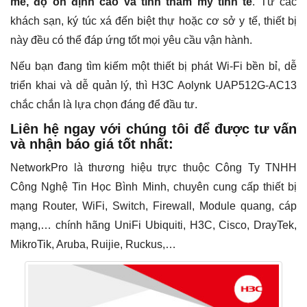
mẽ, độ ổn định cao và tính thẩm mỹ tinh tế
. Từ các
khách sạn, ký túc xá đến biệt thự hoặc cơ sở y tế, thiết bị
này đều có thể đáp ứng tốt mọi yêu cầu vận hành.
Nếu bạn đang tìm kiếm một thiết bị phát Wi-Fi bền bỉ, dễ
triển khai và dễ quản lý, thì H3C Aolynk UAP512G-AC13
chắc chắn là lựa chọn đáng để đầu tư.
Liên hệ ngay với chúng tôi để được tư vấn
và nhận báo giá tốt nhất:
NetworkPro là thương hiệu trực thuộc Công Ty TNHH
Công Nghệ Tin Học Bình Minh, chuyên cung cấp thiết bị
mạng Router, WiFi, Switch, Firewall, Module quang, cáp
mạng,… chính hãng UniFi Ubiquiti, H3C, Cisco, DrayTek,
MikroTik, Aruba, Ruijie, Ruckus,…