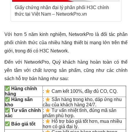
Giấy chứng nhận đại lý phân phối H3C chính
thức tại Việt Nam – NetworkPro.vn
Với hơn 5 năm kinh nghiệm, NetworkPro là đối tác phân
phối chính thức của nhiều hãng thiết bị mạng lớn trên thế
giới, trong đó có H3C Network.
Đến với NetworkPro, Quý khách hàng hoàn toàn có thể
yên tâm với chất lượng sản phẩm, cũng như các chính
sách hỗ trợ bán hàng như sau:
Hàng chính
:
Cam kết 100%, đầy đủ CO, CQ.
hãng
Hàng sẵn
:
Sẵn hàng trong kho, dáp ứng nhu
kho
cầu của khách hàng 24/7.
Tư vấn chính
:
Tư vấn nhiệt tình, đúng mã sản
xác
phẩm phù hợp.
:
Hỗ trợ báo giá tốt hơn, mua nhiều
Báo giá tốt
hơn có giá đại lý.