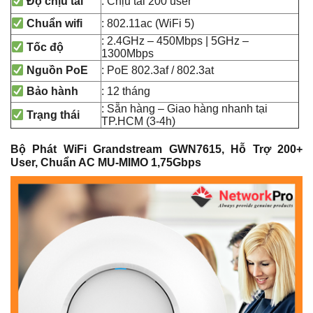
: Chịu tải 200 user
Độ chịu tải
: 802.11ac (WiFi 5)
Chuẩn wifi
: 2.4GHz – 450Mbps | 5GHz –
Tốc độ
1300Mbps
:
PoE 802.3af / 802.3at
Nguồn PoE
: 12 tháng
Bảo hành
: Sẵn hàng – Giao hàng nhanh tại
Trạng thái
TP.HCM (3-4h)
Bộ Phát WiFi Grandstream GWN7615, Hỗ Trợ 200+
User, Chuẩn AC MU-MIMO 1,75Gbps