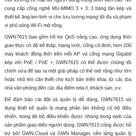
MU-
MIMO
cung cấp công nghệ MU-MIMO 3 × 3: 3 băng tần kép và
1,75Gbps
thiết kế ăng-ten tinh vi cho lưu lượng mạng tối đa và phạm
(Không
kèm
vi phủ sóng Wi-Fi mở rộng.
nguồn)
số
GWN7615 bao gồm hỗ trợ QoS nâng cao, ứng dụng thời
lượng
gian thực có độ trễ thấp, mạng lưới, cổng cố định, hơn 200
máy khách đồng thời trên mỗi AP và cổng mạng Gigabit
kép với PoE / PoE +, GWN7615 có thể được chúng tôi
chỉnh sửa để tạo ra một giải pháp có thể mở rộng như lớn
hoặc nhỏ khi cần thiết cho kịch bản triển khai, từ các tòa
nhà văn phòng đến các địa điểm reta il, khách sạn, v.v.
Để đảm bảo cài đặt và quản lý dễ dàng, GWN7615 sử
dụng thiết kế quản lý mạng phân tán không có bộ điều
khiển, trong đó bộ điều khiển được nhúng trong web của
sản phẩm giao diện người dùng. GWN7615 cũng được hỗ
trợ bởi GWN.Cloud và GWN Manager, nền tảng quản lý