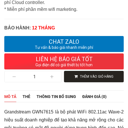
phí Cloud controller.
* Miễn phí phần mềm wifi marketing.
BẢO HÀNH:
12 THÁNG
CHAT ZALO
Tư vấn & báo giá nhanh miễn phí
LIÊN HỆ BÁO GIÁ TỐT
Gọi điện để có giá thiết bị tốt hơn
Bộ
THÊM VÀO GIỎ HÀNG
Phát
WiFi
Grandstream
GWN7615,
MÔ TẢ
THẺ
THÔNG TIN BỔ SUNG
ĐÁNH GIÁ (0)
Hỗ
Trợ
200+
Grandstream GWN7615 là bộ phát WiFi 802.11ac Wave-2
User,
Chuẩn
hiệu suất doanh nghiệp để tạo khả năng mở rộng cho các
AC
môi trường có mật độ người dùng trung bình đến cao. Nó