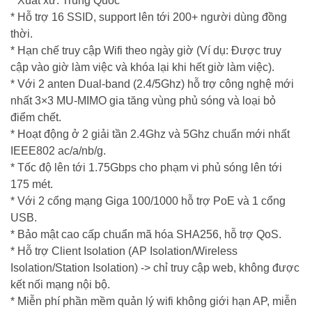
* Xuất xứ: Trung Quốc
* Hỗ trợ 16 SSID, support lên tới 200+ người dùng đồng
thời.
* Hạn chế truy cập Wifi theo ngày giờ (Ví dụ: Được truy
cập vào giờ làm việc và khóa lại khi hết giờ làm việc).
* Với 2 anten Dual-band (2.4/5Ghz) hỗ trợ công nghệ mới
nhất 3×3 MU-MIMO gia tăng vùng phủ sóng và loại bỏ
điểm chết.
* Hoạt động ở 2 giải tần 2.4Ghz và 5Ghz chuẩn mới nhất
IEEE802 ac/a/nb/g.
* Tốc độ lên tới 1.75Gbps cho phạm vi phủ sóng lên tới
175 mét.
* Với 2 cổng mạng Giga 100/1000 hỗ trợ PoE và 1 cổng
USB.
* Bảo mật cao cấp chuẩn mã hóa SHA256, hỗ trợ QoS.
* Hỗ trợ Client Isolation (AP Isolation/Wireless
Isolation/Station Isolation) -> chỉ truy cập web, không được
kết nối mạng nội bộ.
* Miễn phí phần mềm quản lý wifi không giới hạn AP, miễn