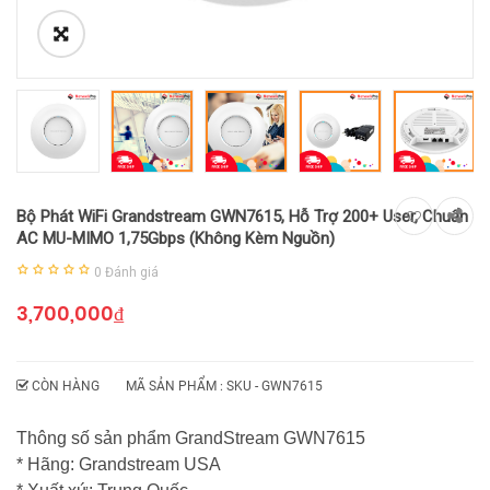
Bộ Phát WiFi Grandstream GWN7615, Hỗ Trợ 200+ User, Chuẩn
AC MU-MIMO 1,75Gbps (Không Kèm Nguồn)
0
Đánh giá
3,700,000
₫
CÒN HÀNG
MÃ SẢN PHẨM : SKU -
GWN7615
Thông số sản phẩm GrandStream GWN7615
* Hãng: Grandstream USA