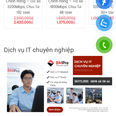
Chính Hãng – Tốc Độ
Chính Hãng – Tốc Độ
Hãng – Tốc
3200Mbps, Chịu Tải
1800Mbps, Chịu Tải
1267Mbps, Chị
192 User
48 User
30+ User
2,660,000
₫
1,660,000
₫
1,100,000
₫
836
2,420,000
₫
1,375,000
₫
Dịch vụ IT chuyên nghiệp