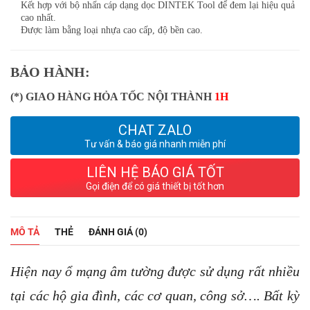
Kết hợp với bộ nhấn cáp dạng dọc DINTEK Tool để đem lại hiệu quả
cao nhất.
Được làm bằng loại nhựa cao cấp, độ bền cao.
BẢO HÀNH:
(*) GIAO HÀNG HỎA TỐC NỘI THÀNH
1H
CHAT ZALO
Tư vấn & báo giá nhanh miễn phí
LIÊN HỆ BÁO GIÁ TỐT
Gọi điện để có giá thiết bị tốt hơn
MÔ TẢ
THẺ
ĐÁNH GIÁ (0)
Hiện nay ổ mạng âm tường được sử dụng rất nhiều
tại các hộ gia đình, các cơ quan, công sở…. Bất kỳ