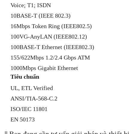
Voice; T1; ISDN
10BASE-T (IEEE 802.3)
16Mbps Token Ring (IEEE802.5)
100VG-AnyLAN (IEEE802.12)
100BASE-T Ethernet (IEEE802.3)
155/622Mbps 1.2/2.4 Gbps ATM
1000Mbps Gigabit Ethernet
Tiêu chuẩn
UL, ETL Verified
ANSI/TIA-568-C.2
ISO/IEC 11801
EN 50173
||
Bạn đang cần tư vấn giải pháp và thiết bị