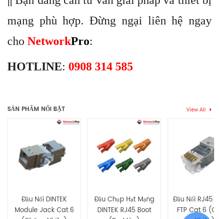
mạng phù hợp. Đừng ngại liên hệ ngay
cho
Network
Pro
:
HOTLINE
:
0908 314 585
Thẻ:
DINTEK Module Jack Cat.5e
,
Jack Cat.5e chống nhiễu
Chưa có đánh giá nào.
SẢN PHẨM NỔI BẬT
View All
Hãy là người đầu tiên nhận xét “Đầu nối DINTEK Module Jack
Cat.5e (chống nhiễu)”
Bạn phải
bđăng nhập
để gửi đánh giá.
Đầu Nối DINTEK
Đầu Chụp Hạt Mạng
Đầu Nối RJ45 
Module Jack Cat.6
DINTEK RJ45 Boot
FTP Cat.6 (C